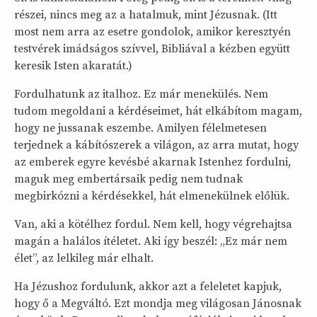
részei, nincs meg az a hatalmuk, mint Jézusnak. (Itt
most nem arra az esetre gondolok, amikor keresztyén
testvérek imádságos szívvel, Bibliával a kézben együtt
keresik Isten akaratát.)
Fordulhatunk az italhoz. Ez már menekülés. Nem
tudom megoldani a kérdéseimet, hát elkábítom magam,
hogy ne jussanak eszembe. Amilyen félelmetesen
terjednek a kábítószerek a világon, az arra mutat, hogy
az emberek egyre kevésbé akarnak Istenhez fordulni,
maguk meg embertársaik pedig nem tudnak
megbirkózni a kérdésekkel, hát elmenekülnek előlük.
Van, aki a kötélhez fordul. Nem kell, hogy végrehajtsa
magán a halálos ítéletet. Aki így beszél: „Ez már nem
élet”, az lelkileg már elhalt.
Ha Jézushoz fordulunk, akkor azt a feleletet kapjuk,
hogy ő a Megváltó. Ezt mondja meg világosan Jánosnak