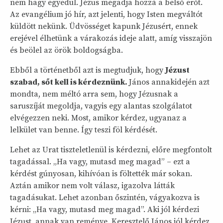
nem hagy egyedül. Jézus megadja hozzá a belső erőt.
Az evangélium jó hír, azt jelenti, hogy Isten megváltót
küldött nekünk. Üdvösséget kapunk Jézusért, ennek
erejével élhetünk a várakozás ideje alatt, amíg visszajön
és beölel az örök boldogságba.
Ebből a történetből azt is megtudjuk, hogy
Jézust
szabad, sőt kell is kérdeznünk.
János annakidején azt
mondta, nem méltó arra sem, hogy Jézusnak a
saruszíját megoldja, vagyis egy alantas szolgálatot
elvégezzen neki. Most, amikor kérdez, ugyanaz a
lelkület van benne. Így teszi föl kérdését.
Lehet az Urat tiszteletlenül is kérdezni, előre megfontolt
tagadással. „Ha vagy, mutasd meg magad” – ezt a
kérdést gúnyosan, kihívóan is föltették már sokan.
Aztán amikor nem volt válasz, igazolva látták
tagadásukat. Lehet azonban őszintén, vágyakozva is
kérni: „Ha vagy, mutasd meg magad”. Aki jól kérdezi
Jézust, annak van reménye. Keresztelő János jól kérdez,