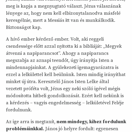
meg is kapja a megnyugtató választ. Jézus válaszának
lényege az, hogy nem kell elbizonytalanodva másfelé
keresgélnie, mert a Messiás itt van és munkálkodik.
Biztonságot kap.
A hívő ember kérdező ember. Volt, aki reggeli
csendessége előtt azzal nyitotta ki a bibliáját: „Megyek
átvenni a napiparancsot”. Ahogy a napiparancs
megszabja az aznapi teendőt, úgy irányítja Isten a
mindennapjainkat. A gyülekezeti igemagyarázatra is
ezzel a lelkülettel kell beülnünk. Isten mindig irányíthat
minket új útra. Keresztelő János Isten Lelke által
vezetett próféta volt, Jézus egy neki szóló igével mégis
módosította hitbeli gondolkozását. Ezért kell nekünk is
a kérdezés – vagyis engedelmesség – lelkületével Feléje
fordulnunk.
Az ige arra is megtanít,
nem mindegy, kihez fordulunk
problémáinkkal.
János jó helyre fordult: egyenesen