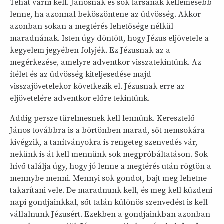
Tehát várni kell. Jánosnak és sok társának kellemesebb
lenne, ha azonnal beköszöntene az üdvösség. Akkor
azonban sokan a megtérés lehetősége nélkül
maradnának. Isten úgy döntött, hogy Jézus eljövetele a
kegyelem jegyében folyjék. Ez Jézusnak az a
megérkezése, amelyre adventkor visszatekintünk. Az
ítélet és az üdvösség kiteljesedése majd
visszajövetelekor következik el. Jézusnak erre az
eljövetelére adventkor előre tekintünk.
Addig persze türelmesnek kell lennünk. Keresztelő
János továbbra is a börtönben marad, sőt nemsokára
kivégzik, a tanítványokra is rengeteg szenvedés vár,
nekünk is át kell mennünk sok megpróbáltatáson. Sok
hívő találja úgy, hogy jó lenne a megtérés után rögtön a
mennybe menni. Mennyi sok gondot, bajt meg lehetne
takarítani vele. De maradnunk kell, és meg kell küzdeni
napi gondjainkkal, sőt talán különös szenvedést is kell
vállalnunk Jézusért. Ezekben a gondjainkban azonban