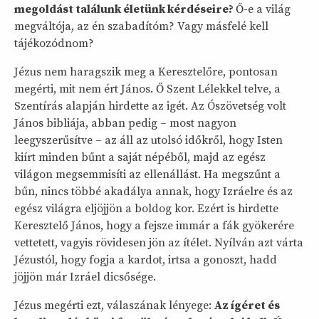
megoldást találunk életünk kérdéseire?
Ő-e a világ
megváltója, az én szabadítóm? Vagy másfelé kell
tájékozódnom?
Jézus nem haragszik meg a Keresztelőre, pontosan
megérti, mit nem ért János. Ő Szent Lélekkel telve, a
Szentírás alapján hirdette az igét. Az Ószövetség volt
János bibliája, abban pedig – most nagyon
leegyszerűsítve – az áll az utolsó időkről, hogy Isten
kiírt minden bűnt a saját népéből, majd az egész
világon megsemmisíti az ellenállást. Ha megszűnt a
bűn, nincs többé akadálya annak, hogy Izráelre és az
egész világra eljöjjön a boldog kor. Ezért is hirdette
Keresztelő János, hogy a fejsze immár a fák gyökerére
vettetett, vagyis rövidesen jön az ítélet. Nyílván azt várta
Jézustól, hogy fogja a kardot, irtsa a gonoszt, hadd
jöjjön már Izráel dicsősége.
Jézus megérti ezt, válaszának lényege:
Az ígéret és