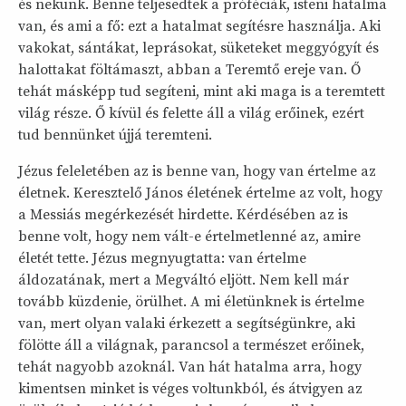
és nekünk. Benne teljesedtek a próféciák, isteni hatalma
van, és ami a fő: ezt a hatalmat segítésre használja. Aki
vakokat, sántákat, leprásokat, süketeket meggyógyít és
halottakat föltámaszt, abban a Teremtő ereje van. Ő
tehát másképp tud segíteni, mint aki maga is a teremtett
világ része. Ő kívül és felette áll a világ erőinek, ezért
tud bennünket újjá teremteni.
Jézus feleletében az is benne van, hogy van értelme az
életnek. Keresztelő János életének értelme az volt, hogy
a Messiás megérkezését hirdette. Kérdésében az is
benne volt, hogy nem vált-e értelmetlenné az, amire
életét tette. Jézus megnyugtatta: van értelme
áldozatának, mert a Megváltó eljött. Nem kell már
tovább küzdenie, örülhet. A mi életünknek is értelme
van, mert olyan valaki érkezett a segítségünkre, aki
fölötte áll a világnak, parancsol a természet erőinek,
tehát nagyobb azoknál. Van hát hatalma arra, hogy
kimentsen minket is véges voltunkból, és átvigyen az