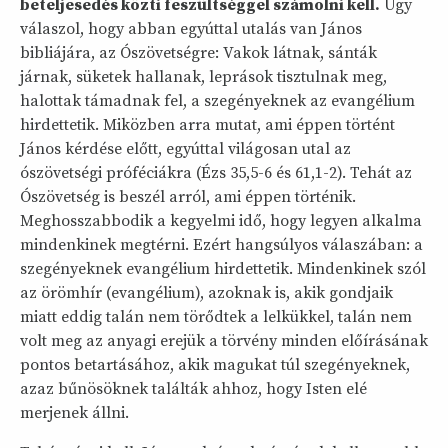
beteljesedés közti feszültséggel számolni kell.
Úgy
válaszol, hogy abban egyúttal utalás van János
bibliájára, az Ószövetségre: Vakok látnak, sánták
járnak, süketek hallanak, leprások tisztulnak meg,
halottak támadnak fel, a szegényeknek az evangélium
hirdettetik. Miközben arra mutat, ami éppen történt
János kérdése előtt, egyúttal világosan utal az
ószövetségi próféciákra (Ézs 35,5-6 és 61,1-2). Tehát az
Ószövetség is beszél arról, ami éppen történik.
Meghosszabbodik a kegyelmi idő, hogy legyen alkalma
mindenkinek megtérni. Ezért hangsúlyos válaszában: a
szegényeknek evangélium hirdettetik. Mindenkinek szól
az örömhír (evangélium), azoknak is, akik gondjaik
miatt eddig talán nem törődtek a lelkükkel, talán nem
volt meg az anyagi erejük a törvény minden előírásának
pontos betartásához, akik magukat túl szegényeknek,
azaz bűnösöknek találták ahhoz, hogy Isten elé
merjenek állni.