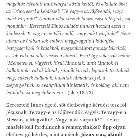
magához hívatott tanítványai közül kettőt, és elküldte őket
az Úrhoz ezzel a kérdéssel: "Te vagy-e az Eljövendő, vagy
mást várjunk?" Amikor odaérkeztek hozzá ezek a férfiak, ezt
mondták: "Keresztelő János küldött minket hozzád ezzel a
kérdéssel: Te vagy-e az Eljövendő, vagy mást várjunk?" Jézus
abban az órában sok embert meggyógyított különféle
betegségekből és bajokból, megszabadított gonosz lelkektől,
és sok vaknak adta vissza a látását. Ezért így válaszolt nekik:
"Menjetek el, vigyétek hírül Jánosnak, amit láttatok és
hallottatok: Vakok látnak, sánták járnak, leprások tisztulnak
meg, süketek hallanak, halottak támadnak fel, a
szegényeknek az evangélium hirdettetik, és boldog, aki nem
botránkozik meg énbennem."
(Lk 7,18-23)
Keresztelő János égető, sőt életbevágó kérdést tesz föl
Jézusnak: Te vagy-e az Eljövendő? Vagyis: Te vagy-e a
Messiás, a Megváltó? „Vagy mást várjunk?” – azaz:
másfelé kell fordulnunk a reményeinkkel? Épp olyan
életbevágó kérdés, mint a miénk:
Jézus-e az, akinél