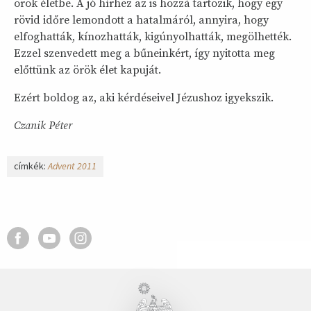
örök életbe. A jó hírhez az is hozzá tartozik, hogy egy
rövid időre lemondott a hatalmáról, annyira, hogy
elfoghatták, kínozhatták, kigúnyolhatták, megölhették.
Ezzel szenvedett meg a bűneinkért, így nyitotta meg
előttünk az örök élet kapuját.
Ezért boldog az, aki kérdéseivel Jézushoz igyekszik.
Czanik Péter
címkék:
Advent 2011