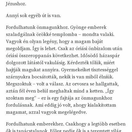
Jézushoz.
Annyi sok egyéb út is van.
Fordulhatunk önmagunkhoz. Gyönge emberek
szaladgálnak örökké templomba – mondta valaki.
Vagyok én olyan legény, hogy a magam baját
megoldjam. Így is lehet. Csak az óriási önbizalom után
óriási összeroppanás következhet. Idősödő házaspár
dolgozott látástól vakulásig. Kérdezték tőlük, miért
hajtják magukat annyira. Gyermekeiket tisztességgel
szárnyukra bocsátották, nekik is van miből élniük.
Megszoktuk – volt a válasz. Az orvosra se hallgattak,
aztán fél éven belül meghaltak mind a ketten. „Így
szoktam meg” – ez is egy fajtája az önmagunkhoz
fordulásnak. Ami eddig jó volt, ahogy kialakítottam
magamat, azzal vagyok megelégedve.
Fordulhatunk emberekhez. Csakhogy a legtöbb esetben
ők is tanácstalanok. Főleg pedig ők is a teremtett világ