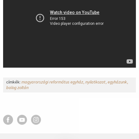
címkék:
magyarországi református egyház
nyilatkozat
egyházunk
balog zoltán