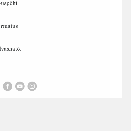
 püspöki
ormátus
lvasható.