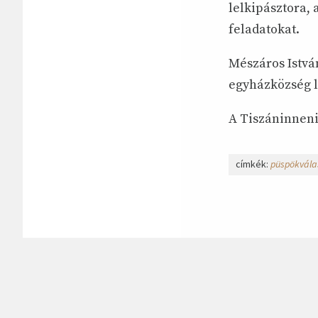
lelkipásztora, 
feladatokat.
Mészáros Istvá
egyházközség l
A Tiszáninneni
címkék:
püspökvála