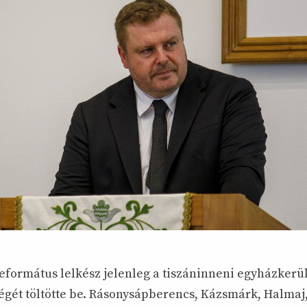
eformátus lelkész jelenleg a tiszáninneni egyházkerül
ségét töltötte be. Rásonysápberencs, Kázsmárk, Halmaj,