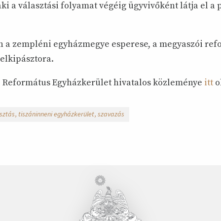
aki a választási folyamat végéig ügyvivőként látja el a
n a zempléni egyházmegye esperese, a megyaszói ref
elkipásztora.
 Református Egyházkerület hivatalos közleménye
itt
o
sztás
tiszáninneni egyházkerület
szavazás