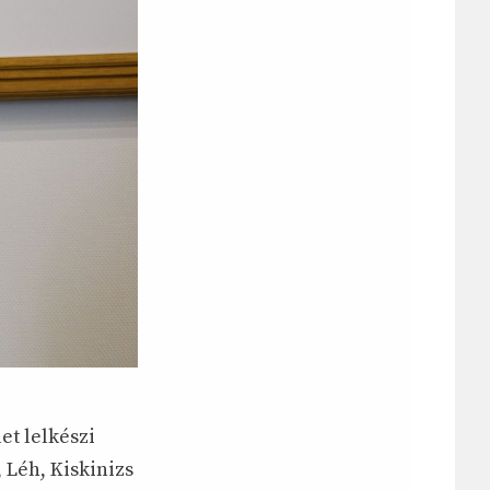
et lelkészi
 Léh, Kiskinizs