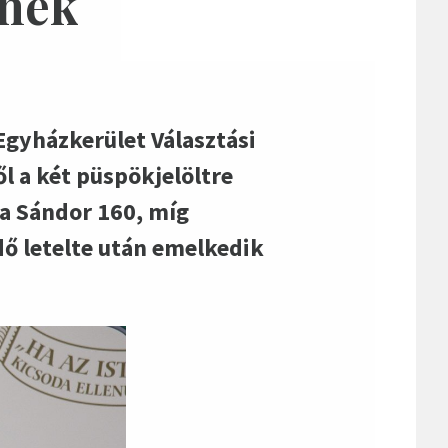
ének
Egyházkerület Választási
l a két püspökjelöltre
na Sándor 160, míg
dő letelte után emelkedik