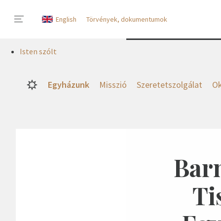
English
Törvények, dokumentumok
Isten szólt
Egyházunk
Misszió
Szeretetszolgálat
Ok
Barn
Ti