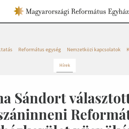
tatás
Református egység
Nemzetközi kapcsolatok
K
Hírek
a Sándort választot
száninneni Reformá