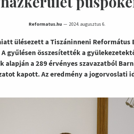
házkerület püspök
Reformatus.hu
2024. augusztus 6.
iatt ülésezett a Tiszáninneni Református 
 A gyűlésen összesítették a gyülekezetektő
ek alapján a 289 érvényes szavazatból Bar
atot kapott. Az eredmény a jogorvoslati i