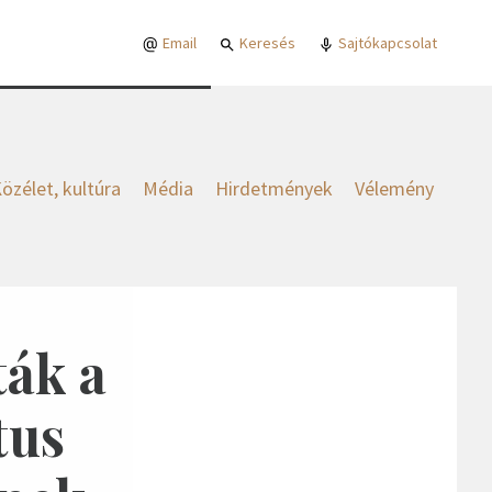
Email
Keresés
Sajtókapcsolat
özélet, kultúra
Média
Hirdetmények
Vélemény
ták a
tus