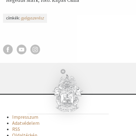
Hegedűs Márk, fotó: Kapás Csilla
címkék:
gyógyszerész
Impresszum
Adatvédelem
RSS
Oldaltérkép