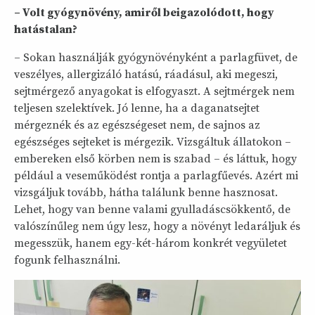
– Volt gyógynövény, amiről beigazolódott, hogy
hatástalan?
– Sokan használják gyógynövényként a parlagfüvet, de
veszélyes, allergizáló hatású, ráadásul, aki megeszi,
sejtmérgező anyagokat is elfogyaszt. A sejtmérgek nem
teljesen szelektívek. Jó lenne, ha a daganatsejtet
mérgeznék és az egészségeset nem, de sajnos az
egészséges sejteket is mérgezik. Vizsgáltuk állatokon –
embereken első körben nem is szabad – és láttuk, hogy
például a veseműködést rontja a parlagfűevés. Azért mi
vizsgáljuk tovább, hátha találunk benne hasznosat.
Lehet, hogy van benne valami gyulladáscsökkentő, de
valószínűleg nem úgy lesz, hogy a növényt ledaráljuk és
megesszük, hanem egy-két-három konkrét vegyületet
fogunk felhasználni.