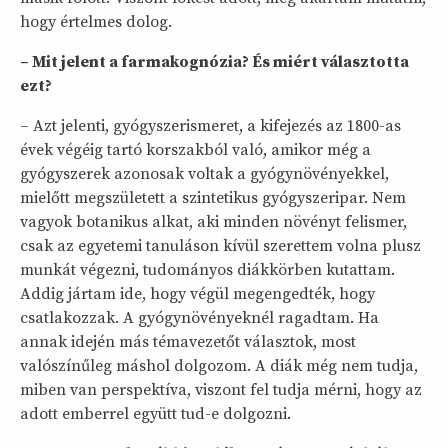
hogy értelmes dolog.
– Mit jelent a farmakognózia? És miért választotta
ezt?
– Azt jelenti, gyógyszerismeret, a kifejezés az 1800-as
évek végéig tartó korszakból való, amikor még a
gyógyszerek azonosak voltak a gyógynövényekkel,
mielőtt megszületett a szintetikus gyógyszeripar. Nem
vagyok botanikus alkat, aki minden növényt felismer,
csak az egyetemi tanuláson kívül szerettem volna plusz
munkát végezni, tudományos diákkörben kutattam.
Addig jártam ide, hogy végül megengedték, hogy
csatlakozzak. A gyógynövényeknél ragadtam. Ha
annak idején más témavezetőt választok, most
valószínűleg máshol dolgozom. A diák még nem tudja,
miben van perspektíva, viszont fel tudja mérni, hogy az
adott emberrel együtt tud-e dolgozni.