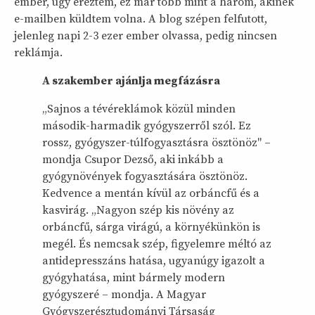
ember, úgy éreztem, ez már több mint a három, akinek
e-mailben küldtem volna. A blog szépen felfutott,
jelenleg napi 2-3 ezer ember olvassa, pedig nincsen
reklámja.
A szakember ajánlja megfázásra
„Sajnos a tévéreklámok közül minden
második-harmadik gyógyszerről szól. Ez
rossz, gyógyszer-túlfogyasztásra ösztönöz" –
mondja Csupor Dezső, aki inkább a
gyógynövények fogyasztására ösztönöz.
Kedvence a mentán kívül az orbáncfű és a
kasvirág. „Nagyon szép kis növény az
orbáncfű, sárga virágú, a környékünkön is
megél. És nemcsak szép, figyelemre méltó az
antidepresszáns hatása, ugyanúgy igazolt a
gyógyhatása, mint bármely modern
gyógyszeré – mondja. A Magyar
Gyógyszerésztudományi Társaság