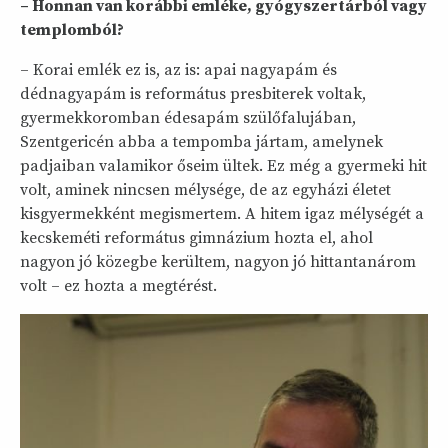
– Honnan van korábbi emléke, gyógyszertárból vagy
templomból?
– Korai emlék ez is, az is: apai nagyapám és
dédnagyapám is református presbiterek voltak,
gyermekkoromban édesapám szülőfalujában,
Szentgericén abba a tempomba jártam, amelynek
padjaiban valamikor őseim ültek. Ez még a gyermeki hit
volt, aminek nincsen mélysége, de az egyházi életet
kisgyermekként megismertem. A hitem igaz mélységét a
kecskeméti református gimnázium hozta el, ahol
nagyon jó közegbe kerültem, nagyon jó hittantanárom
volt – ez hozta a megtérést.