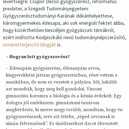
levertségre: Csupor Dezső gyógyszerész, református
presbiter, a Szegedi Tudományegyetem
Gyógyszerésztudományi Karának dékánhelyettese,
háromgyermekes édesapa, aki sok energiát fektet abba,
hogy közérthetően beszéljen gyógyászati témákról,
ezért indította Ködpiszkáló nevű tudománynépszerűsítő,
ismeretterjesztő blogját
is.
– Hogyan lett gyógyszerész?
– Édesapám gyógyszerész, édesanyám orvos,
kisgyerekként jártam gyógyszertárban, részt vettem a
munkában, de nem ez vezetett a pályára. Sőt, inkább
azt mondták, hogy meg kell gondolni. Viszont
gimnazista koromra a biológia és a kémia érdekelt. Egy
dologra jól emlékszem: gimnáziumi tanárom
megkérdezte, ki merre megy tovább, mondtam, hogy én
gyógyszerésznek, erre azt felelte, „téged orvosnak is
simán felvennének”. Ez tinédzserkori dacot ébresztett