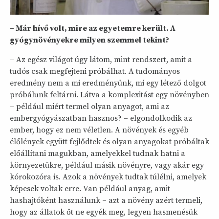
– Már hívő volt, mire az egyetemre került. A
gyógynövényekre milyen szemmel tekint?
– Az egész világot úgy látom, mint rendszert, amit a
tudós csak megfejteni próbálhat. A tudományos
eredmény nem a mi eredményünk, mi egy létező dolgot
próbálunk feltárni. Látva a komplexitást egy növényben
– például miért termel olyan anyagot, ami az
embergyógyászatban hasznos? – elgondolkodik az
ember, hogy ez nem véletlen. A növények és egyéb
élőlények együtt fejlődtek és olyan anyagokat próbáltak
előállítani magukban, amelyekkel tudnak hatni a
környezetükre, például másik növényre, vagy akár egy
kórokozóra is. Azok a növények tudtak túlélni, amelyek
képesek voltak erre. Van például anyag, amit
hashajtóként használunk – azt a növény azért termeli,
hogy az állatok őt ne egyék meg, legyen hasmenésük