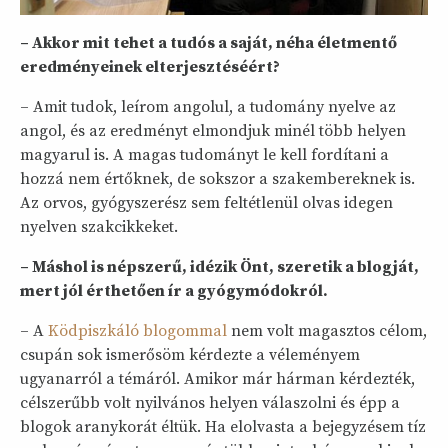
– Akkor mit tehet a tudós a saját, néha életmentő
eredményeinek elterjesztéséért?
– Amit tudok, leírom angolul, a tudomány nyelve az
angol, és az eredményt elmondjuk minél több helyen
magyarul is. A magas tudományt le kell fordítani a
hozzá nem értőknek, de sokszor a szakembereknek is.
Az orvos, gyógyszerész sem feltétlenül olvas idegen
nyelven szakcikkeket.
– Máshol is népszerű, idézik Önt, szeretik a blogját,
mert jól érthetően ír a gyógymódokról.
– A
Ködpiszkáló blogommal
nem volt magasztos célom,
csupán sok ismerősöm kérdezte a véleményem
ugyanarról a témáról. Amikor már hárman kérdezték,
célszerűbb volt nyilvános helyen válaszolni és épp a
blogok aranykorát éltük. Ha elolvasta a bejegyzésem tíz