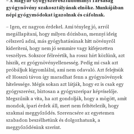
– A Magyar Gyógyszerésztudományi Társaság
gyógynövény szakosztályának elnöke. Munkájában
népi gyógymódokat igazolnak és cáfolnak.
– Igen, ez nagyon érdekel. Ami tényleg jó, arról
megállapítani, hogy milyen dózisban, mennyi ideig
célszerű adni, más gyógyhatásúnak hitt növényről
kideríteni, hogy nem jó semmire vagy kifejezetten
veszélyes. Sokszor félreértik, ha rossz hírt közlünk, azt
hiszik, ez gyógynövényellenesség. Pedig mi csak azt
próbáljuk kigyomlálni, ami nem odavaló. Azt felejtsük
el! Hosszú távon így maradhat fenn a gyógynövények
hitelessége. Mégis sokan azt látják, hogy ez is csak egy
gyógyszerész, biztosan a gyógyszeripar képviselője.
Megszűnik a vita, ha azt gondolják, hogy a mögött, amit
mondok, ipari érdek áll, mert nem feltételezik, hogy
szakmai meggyőződés. Szerencsére az egyetemen
szabadon beszélhetünk és dolgozhatunk, a
meggyőződésünk szerint.