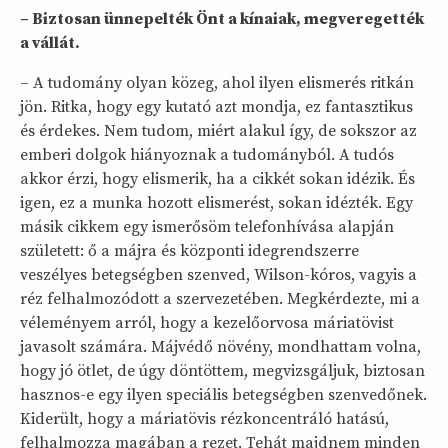
– Biztosan ünnepelték Önt a kínaiak, megveregették
a vállát.
– A tudomány olyan közeg, ahol ilyen elismerés ritkán
jön. Ritka, hogy egy kutató azt mondja, ez fantasztikus
és érdekes. Nem tudom, miért alakul így, de sokszor az
emberi dolgok hiányoznak a tudományból. A tudós
akkor érzi, hogy elismerik, ha a cikkét sokan idézik. És
igen, ez a munka hozott elismerést, sokan idézték. Egy
másik cikkem egy ismerősöm telefonhívása alapján
született: ő a májra és központi idegrendszerre
veszélyes betegségben szenved, Wilson-kóros, vagyis a
réz felhalmozódott a szervezetében. Megkérdezte, mi a
véleményem arról, hogy a kezelőorvosa máriatövist
javasolt számára. Májvédő növény, mondhattam volna,
hogy jó ötlet, de úgy döntöttem, megvizsgáljuk, biztosan
hasznos-e egy ilyen speciális betegségben szenvedőnek.
Kiderült, hogy a máriatövis rézkoncentráló hatású,
felhalmozza magában a rezet. Tehát majdnem minden