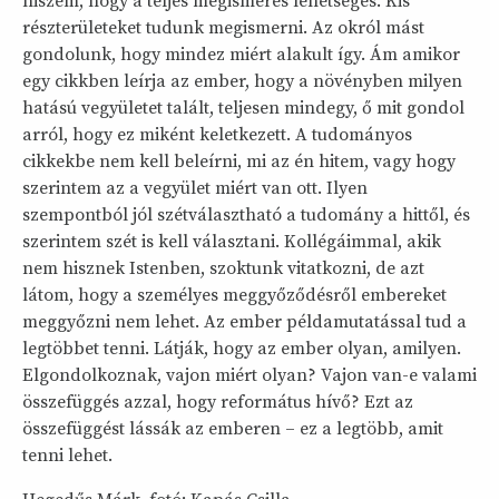
hiszem, hogy a teljes megismerés lehetséges. Kis
részterületeket tudunk megismerni. Az okról mást
gondolunk, hogy mindez miért alakult így. Ám amikor
egy cikkben leírja az ember, hogy a növényben milyen
hatású vegyületet talált, teljesen mindegy, ő mit gondol
arról, hogy ez miként keletkezett. A tudományos
cikkekbe nem kell beleírni, mi az én hitem, vagy hogy
szerintem az a vegyület miért van ott. Ilyen
szempontból jól szétválasztható a tudomány a hittől, és
szerintem szét is kell választani. Kollégáimmal, akik
nem hisznek Istenben, szoktunk vitatkozni, de azt
látom, hogy a személyes meggyőződésről embereket
meggyőzni nem lehet. Az ember példamutatással tud a
legtöbbet tenni. Látják, hogy az ember olyan, amilyen.
Elgondolkoznak, vajon miért olyan? Vajon van-e valami
összefüggés azzal, hogy református hívő? Ezt az
összefüggést lássák az emberen – ez a legtöbb, amit
tenni lehet.