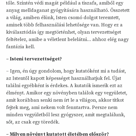
tőle. Szintén védi magát például a tiszafa, amiből egy
anyag melldaganat gyógyítására használható. Összetett
a világ, amiben élünk, Isten csomó dolgot teremtett,
aminek több felhasználási lehetősége van. Hogy ez a
kiválasztódás így megtörténhet, olyan tervezettséget
feltételez, amibe a véletlent belelátni… ahhoz elég nagy
fantázia kell.
– Isteni tervezettséget?
– Igen, én úgy gondolom, hogy kutatóként mi a tudást,
az Istentől kapott képességet használhatjuk fel. Újat
találni egyébként is érdekes. A kutatók ismerik ezt az
élményt. Amikor egy növényben találok egy vegyületet,
amit korábban senki nem írt le a világon, akkor titkot
fejtek meg, ami nekem volt fenntartva. Persze nem
minden vegyületből lesz gyógyszer, amit megtalálunk,
sőt, az csak egy töredék.
– Milyen növényt kutatott életében először?