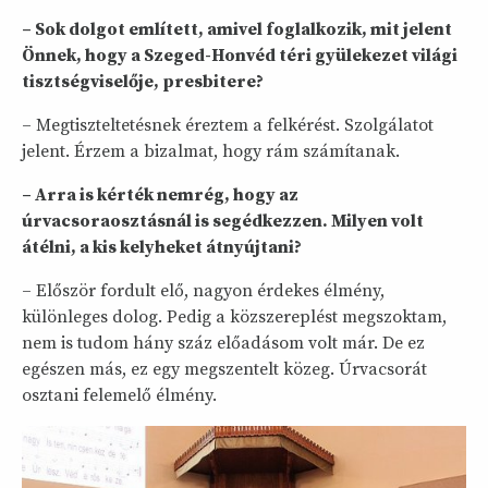
– Sok dolgot említett, amivel foglalkozik, mit jelent
Önnek, hogy a Szeged-Honvéd téri gyülekezet világi
tisztségviselője, presbitere?
– Megtiszteltetésnek éreztem a felkérést. Szolgálatot
jelent. Érzem a bizalmat, hogy rám számítanak.
– Arra is kérték nemrég, hogy az
úrvacsoraosztásnál is segédkezzen. Milyen volt
átélni, a kis kelyheket átnyújtani?
– Először fordult elő, nagyon érdekes élmény,
különleges dolog. Pedig a közszereplést megszoktam,
nem is tudom hány száz előadásom volt már. De ez
egészen más, ez egy megszentelt közeg. Úrvacsorát
osztani felemelő élmény.