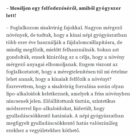
– Meséljen egy felfedezéséről, amiből gyógyszer
lett!
– Foglalkozom sisakvirág fajokkal. Nagyon mérgező
növények, de tudtuk, hogy a kínai népi gyógyászatban
több ezer éve használják a fájdalomcsillapításra, de
mindig megfőzik, mielőtt felhasználnák. Sokan azt
gondolták, ennek kizárólag az a célja, hogy a növény
mérgező anyagai elbomoljanak. Engem viszont az
foglalkoztatott, hogy a méregtelenítésen túl mi értelme
lehet annak, hogy a kínaiak felfőzik a növényt?
Észrevettem, hogy a sisakvirág forralása során olyan
lipo-alkaloidok keletkeznek, amelyek a friss növényben
nincsenek jelen. Előállítottunk tisztán, szintetikus
módszerrel lipo-alkaloidokat, kiderült, hogy
gyulladáscsökkentő hatásúak. A népi gyógyászatban
megfigyelt gyulladáscsökkentő hatás valószínűleg
ezekhez a vegyületekhez köthető.