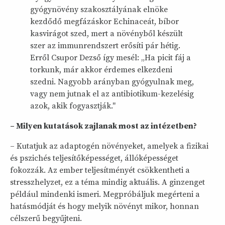
gyógynövény szakosztályának elnöke
kezdődő megfázáskor Echinaceát, bíbor
kasvirágot szed, mert a növényből készült
szer az immunrendszert erősíti pár hétig.
Erről Csupor Dezső így mesél: „Ha picit fáj a
torkunk, már akkor érdemes elkezdeni
szedni. Nagyobb arányban gyógyulnak meg,
vagy nem jutnak el az antibiotikum-kezelésig
azok, akik fogyasztják."
– Milyen kutatások zajlanak most az intézetben?
– Kutatjuk az adaptogén növényeket, amelyek a fizikai
és pszichés teljesítőképességet, állóképességet
fokozzák. Az ember teljesítményét csökkentheti a
stresszhelyzet, ez a téma mindig aktuális. A ginzenget
például mindenki ismeri. Megpróbáljuk megérteni a
hatásmódját és hogy melyik növényt mikor, honnan
célszerű begyűjteni.