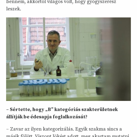
bennem, akkortól világos volt, hogy gyógyszerész
leszek.
– Sértette, hogy „B” kategóriás szakterületnek
állítják be édesapja foglalkozását?
– Zavar az ilyen kategorizálás. Egyik szakma sincs a
másik fölött. Viszont lökést adott, meg akartam mutatni,