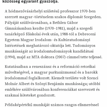
közösség egyaránt gyászolja.
A hódmezővásárhelyi születésű professzor 1970-ben
szerzett magyar–történelem szakos diplomát Szegeden.
Pályáját szülővárosában, a Bethlen Gábor
Gimnáziumban kezdte (1970–1981), majd a szegedi
tanárképző főiskolai évek után, 1988-tól a Debreceni
Egyetem Magyar Irodalom- és Kultúratudományi
Intézetének meghatározó oktatója lett. Tudományos
munkásságát az irodalomtudományok kandidátusi
(1994), majd az MTA doktora (2007) címmel tette teljessé.
Kutatásaiban a reneszánsz és a reformáció retorikai
műveltségével, a magyar puritanizmussal és a barokk
irodalommal foglalkozott. Kiemelt területe volt Szenci
Molnár Albert és Szőnyi Benjámin munkássága; utóbbi
emlékére szülővárosában konferenciákat szervezett és
szakmai köteteket gondozott.
Példaképértékű munkáját számos rangos elismeréssel