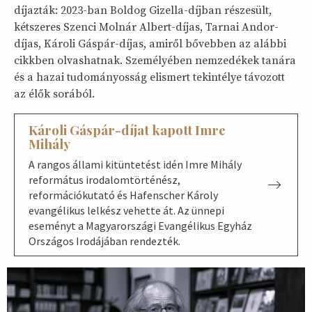
díjazták: 2023-ban Boldog Gizella-díjban részesült,
kétszeres Szenci Molnár Albert-díjas, Tarnai Andor-
díjas, Károli Gáspár-díjas, amiről bővebben az alábbi
cikkben olvashatnak. Személyében nemzedékek tanára
és a hazai tudományosság elismert tekintélye távozott
az élők sorából.
Károli Gáspár-díjat kapott Imre
Mihály
A rangos állami kitüntetést idén Imre Mihály
református irodalomtörténész,
reformációkutató és Hafenscher Károly
evangélikus lelkész vehette át. Az ünnepi
eseményt a Magyarországi Evangélikus Egyház
Országos Irodájában rendezték.