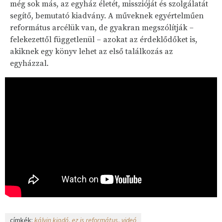
még sok más, az egyház életét, misszióját és szolgálatát
segítő, bemutató kiadvány. A műveknek egyértelműen
református arcélük van, de gyakran megszólítják –
felekezettől függetlenül – azokat az érdeklődőket is,
akiknek egy könyv lehet az első találkozás az
egyházzal.
címkék:
kálvin kiadó
ez is református
videó