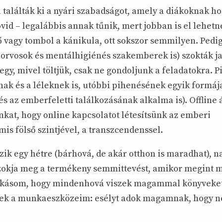
találták ki a nyári szabadságot, amely a diákoknak ho
id – legalábbis annak tűnik, mert jobban is el lehetn
ő vagy tombol a kánikula, ott sokszor semmilyen. Pedi
 orvosok és mentálhigiénés szakemberek is) szokták ja
y, mivel töltjük, csak ne gondoljunk a feladatokra. Pi
nak és a léleknek is, utóbbi pihenésének egyik formáj
és az emberfeletti találkozásának alkalma is). Offline 
kat, hogy online kapcsolatot létesítsünk az emberi
is fölső szintjével, a transzcendenssel.
zik egy hétre (bárhová, de akár otthon is maradhat), n
zokja meg a termékeny semmittevést, amikor megint 
zokásom, hogy mindenhová viszek magammal könyveket,
zek a munkaeszközeim: esélyt adok magamnak, hogy n