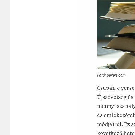
Fotó: pexels.com
Csupán e verse
Újszövetség és
mennyi szabályt
és emlékezőteh
módjairól. Ez a
következő hetet