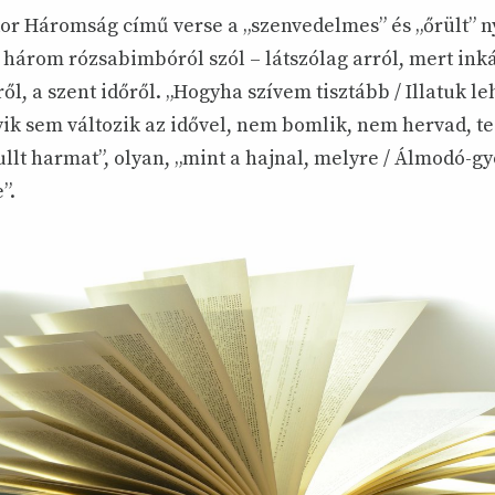
r Háromság című verse a „szenvedelmes” és „őrült” n
 három rózsabimbóról szól – látszólag arról, mert ink
ől, a szent időről. „Hogyha szívem tisztább / Illatuk le
gyik sem változik az idővel, nem bomlik, nem hervad, te
llt harmat”, olyan, „mint a hajnal, melyre / Álmodó-g
”.