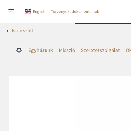
English
Törvények, dokumentumok
Isten szólt
Egyházunk
Misszió
Szeretetszolgálat
Ok