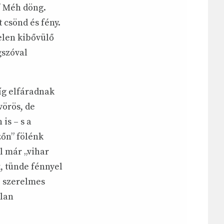
 / Méh döng.
nt csönd és fény.
telen kibővülő
gszóval
míg elfáradnak
vörös, de
is – s a
zőn” fölénk
ál már „vihar
, tünde fénnyel
e szerelmes
tlan