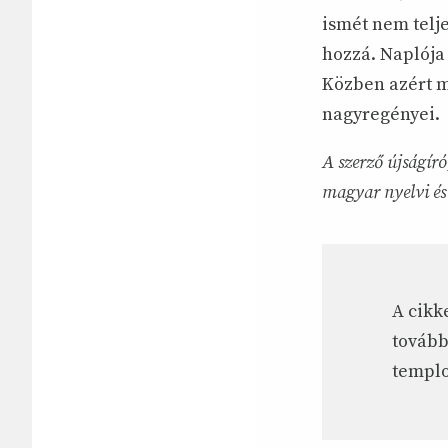
ismét nem telje
hozzá. Naplója 
Közben azért me
nagyregényei.
A szerző újságír
magyar nyelvi és 
A cikk
tovább
templo