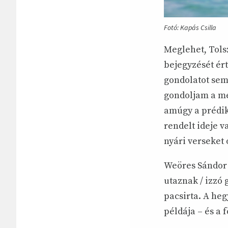
Fotó: Kapás Csilla
Meglehet, Tolsz
bejegyzését ért
gondolatot sem
gondoljam a meg
amúgy a prédik
rendelt ideje v
nyári verseket 
Weöres Sándor K
utaznak / izzó
pacsirta. A he
példája – és a 