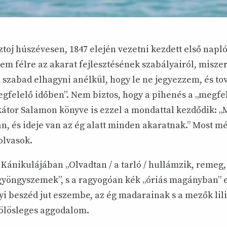
toj húszévesen, 1847 elején vezetni kezdett első napl
em félre az akarat fejlesztésének szabályairól, miszer
 szabad elhagyni anélkül, hogy le ne jegyezzem, és to
felelő időben”. Nem biztos, hogy a pihenés a „megfele
átor Salamon könyve is ezzel a mondattal kezdődik: 
an, és ideje van az ég alatt minden akaratnak.” Most 
olvasok.
ánikulájában „Olvadtan / a tarló / hullámzik, remeg, 
 gyöngyszemek”, s a ragyogóan kék „óriás magányban” e
gyi beszéd jut eszembe, az ég madarainak s a mezők li
fölösleges aggodalom.