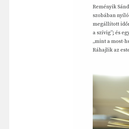
Reményik Sándo
szobában nyíló
megállított időr
a szívig”; és e
„mint a most-hu
Ráhajlik az este