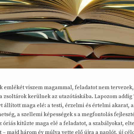
k emlékét viszem magammal, feladatot nem tervezek,
 a zsoltárok kerülnek az utazótáskába. Lapozom addig T
 állított maga elé: a testi, érzelmi és értelmi akarat, 
etség, a szellemi képességek s a megfontolás fejlesz
z óriás kitűzte maga elé a feladatot, a szabályokat, elt
 – majd három év múlva vette elő újra a naplót, új cé