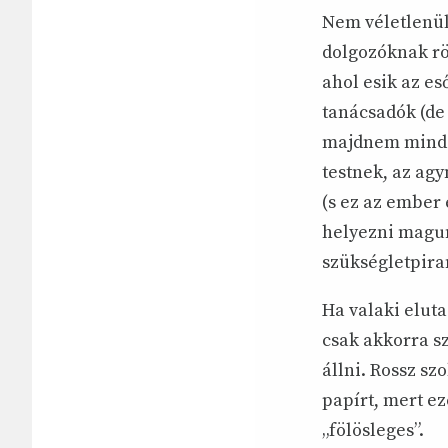
Nem véletlenül 
dolgozóknak röv
ahol esik az es
tanácsadók (de
majdnem mindeg
testnek, az agy
(s ez az ember 
helyezni magun
szükségletpiram
Ha valaki eluta
csak akkorra s
állni. Rossz s
papírt, mert e
„fölösleges”.