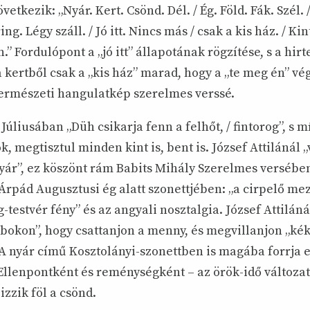
vetkezik: „Nyár. Kert. Csönd. Dél. / Ég. Föld. Fák. Szél.
ring. Légy száll. / Jó itt. Nincs más / csak a kis ház. / Ki
n.” Fordulópont a „jó itt” állapotának rögzítése, s a hir
kertből csak a „kis ház” marad, hogy a „te meg én” vé
 természeti hangulatkép szerelmes verssé.
Júliusában „Düh csikarja fenn a felhőt, / fintorog”, s 
k, megtisztul minden kint is, bent is. József Attilánál „
ár”, ez köszönt rám Babits Mihály Szerelmes versében 
Árpád Augusztusi ég alatt szonettjében: „a cirpelő me
ag-testvér fény” és az angyali nosztalgia. József Attilán
bokon”, hogy csattanjon a menny, és megvillanjon „kék
m A nyár című Kosztolányi-szonettben is magába forrja 
 Ellenpontként és reménységként – az örök-idő változa
zzik föl a csönd.