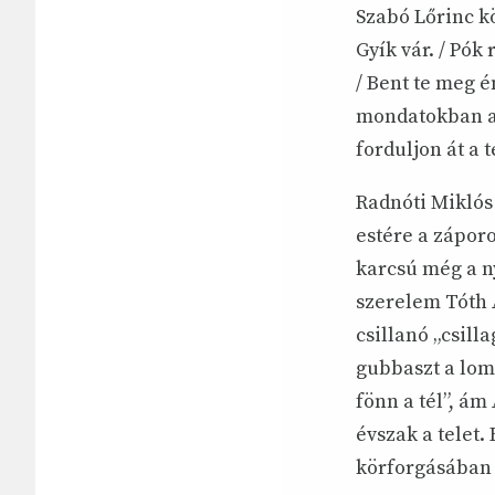
Szabó Lőrinc kö
Gyík vár. / Pók 
/ Bent te meg é
mondatokban a 
forduljon át a
Radnóti Miklós 
estére a záporo
karcsú még a ny
szerelem Tóth 
csillanó „csill
gubbaszt a lom
fönn a tél”, á
évszak a telet.
körforgásában i