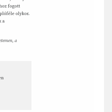
ghoz fogott
plóféle olykor.
k a
etemen, a
en