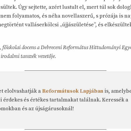
sültek. Úgy sejtette, azért lustult el, mert túl sok dolo
nem folyamatos, és néha novellaszerű, s prózája is na
gtörtént valláserkölcsi „újjászületése”, és elkészülte
ó, főiskolai docens a Debreceni Református Hittudományi Egy
irodalmi tanszék vezetője.
et elolvashatják a
Reformátusok Lapjában
is, amelyb
i érdekes és értékes tartalmakat találnak. Keressék a
mokban és az újságárusoknál!