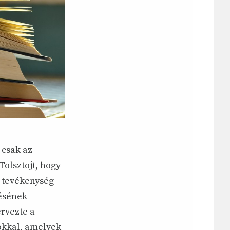
 csak az
olsztojt, hogy
a tevékenység
tésének
ervezte a
lokkal, amelyek