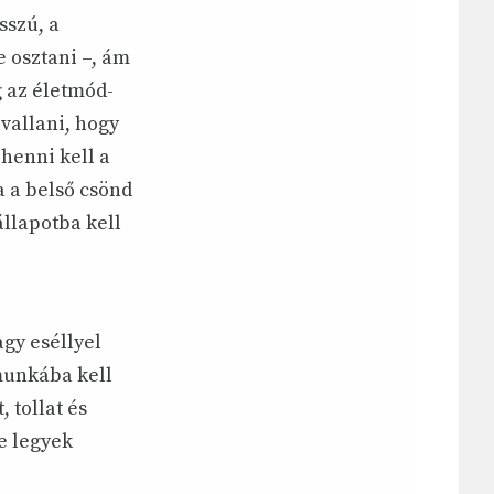
sszú, a
e osztani –, ám
g az életmód-
vallani, hogy
henni kell a
a a belső csönd
állapotba kell
agy eséllyel
munkába kell
 tollat és
e legyek