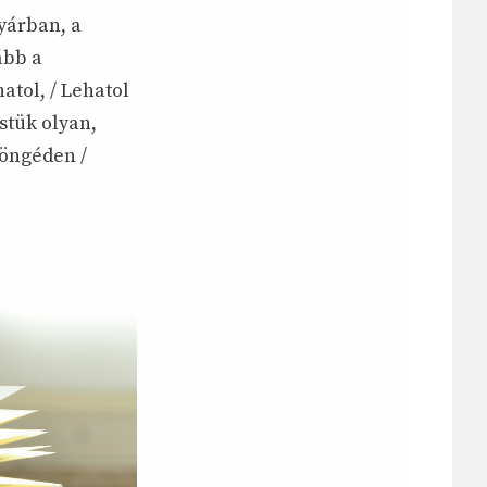
yárban, a
ább a
hatol, / Lehatol
stük olyan,
yöngéden /