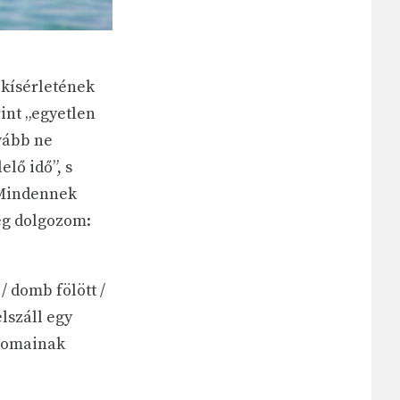
ókísérletének
int „egyetlen
vább ne
lő idő”, s
„Mindennek
még dolgozom:
/ domb fölött /
lszáll egy
liomainak