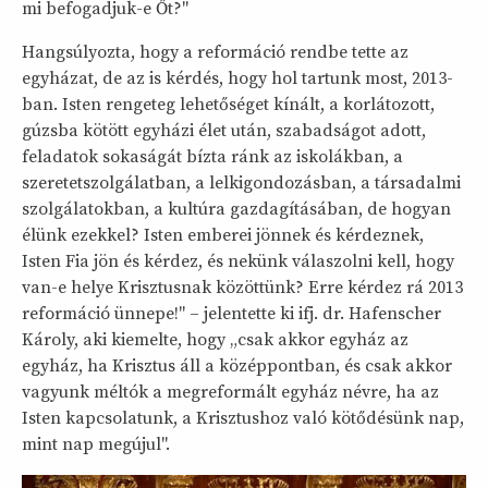
mi befogadjuk-e Őt?"
Hangsúlyozta, hogy a reformáció rendbe tette az
egyházat, de az is kérdés, hogy hol tartunk most, 2013-
ban. Isten rengeteg lehetőséget kínált, a korlátozott,
gúzsba kötött egyházi élet után, szabadságot adott,
feladatok sokaságát bízta ránk az iskolákban, a
szeretetszolgálatban, a lelkigondozásban, a társadalmi
szolgálatokban, a kultúra gazdagításában, de hogyan
élünk ezekkel? Isten emberei jönnek és kérdeznek,
Isten Fia jön és kérdez, és nekünk válaszolni kell, hogy
van-e helye Krisztusnak közöttünk? Erre kérdez rá 2013
reformáció ünnepe!" – jelentette ki ifj. dr. Hafenscher
Károly, aki kiemelte, hogy „csak akkor egyház az
egyház, ha Krisztus áll a középpontban, és csak akkor
vagyunk méltók a megreformált egyház névre, ha az
Isten kapcsolatunk, a Krisztushoz való kötődésünk nap,
mint nap megújul".