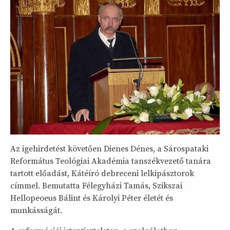
Az igehirdetést követően Dienes Dénes, a Sárospataki
Református Teológiai Akadémia tanszékvezető tanára
tartott előadást, Kátéíró debreceni lelkipásztorok
címmel. Bemutatta Félegyházi Tamás, Szikszai
Hellopeoeus Bálint és Károlyi Péter életét és
munkásságát.