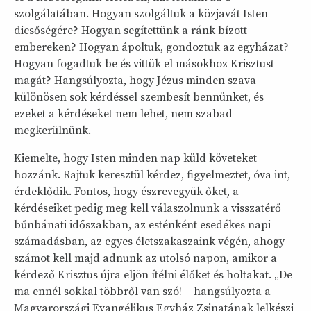
szolgálatában. Hogyan szolgáltuk a közjavát Isten
dicsőségére? Hogyan segítettünk a ránk bízott
embereken? Hogyan ápoltuk, gondoztuk az egyházat?
Hogyan fogadtuk be és vittük el másokhoz Krisztust
magát? Hangsúlyozta, hogy Jézus minden szava
különösen sok kérdéssel szembesít bennünket, és
ezeket a kérdéseket nem lehet, nem szabad
megkerülnünk.
Kiemelte, hogy Isten minden nap küld követeket
hozzánk. Rajtuk keresztül kérdez, figyelmeztet, óva int,
érdeklődik. Fontos, hogy észrevegyük őket, a
kérdéseiket pedig meg kell válaszolnunk a visszatérő
bűnbánati időszakban, az esténként esedékes napi
számadásban, az egyes életszakaszaink végén, ahogy
számot kell majd adnunk az utolsó napon, amikor a
kérdező Krisztus újra eljön ítélni élőket és holtakat. „De
ma ennél sokkal többről van szó! – hangsúlyozta a
Magyarországi Evangélikus Egyház Zsinatának lelkészi