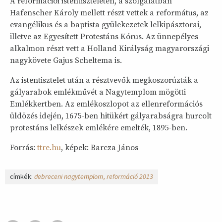
A reformációi istentiszteleten, a szolgálatban
Hafenscher Károly mellett részt vettek a református, az
evangélikus és a baptista gyülekezetek lelkipásztorai,
illetve az Egyesített Protestáns Kórus. Az ünnepélyes
alkalmon részt vett a Holland Királyság magyarországi
nagykövete Gajus Scheltema is.
Az istentisztelet után a résztvevők megkoszorúzták a
gályarabok emlékművét a Nagytemplom mögötti
Emlékkertben. Az emlékoszlopot az ellenreformációs
üldözés idején, 1675-ben hitükért gályarabságra hurcolt
protestáns lelkészek emlékére emelték, 1895-ben.
Forrás:
ttre.hu
, képek: Barcza János
címkék:
debreceni nagytemplom
reformáció 2013