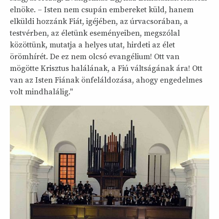
elnöke. – Isten nem csupán embereket küld, hanem
elküldi hozzánk Fiát, igéjében, az úrvacsorában, a
testvérben, az életünk eseményeiben, megszólal
közöttünk, mutatja a helyes utat, hirdeti az élet
örömhírét. De ez nem olcsó evangélium! Ott van
mögötte Krisztus halálának, a Fiú váltságának ára! Ott
van az Isten Fiának önfeláldozása, ahogy engedelmes
volt mindhalálig."