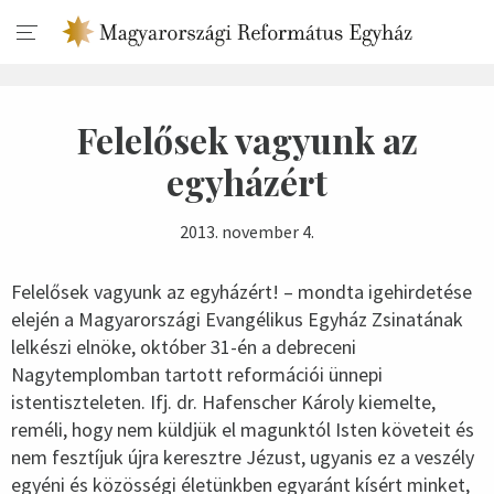
Felelősek vagyunk az
egyházért
2013. november 4.
Felelősek vagyunk az egyházért! – mondta igehirdetése
elején a Magyarországi Evangélikus Egyház Zsinatának
lelkészi elnöke, október 31-én a debreceni
Nagytemplomban tartott reformációi ünnepi
istentiszteleten. Ifj. dr. Hafenscher Károly kiemelte,
reméli, hogy nem küldjük el magunktól Isten követeit és
nem fesztíjuk újra keresztre Jézust, ugyanis ez a veszély
egyéni és közösségi életünkben egyaránt kísért minket,