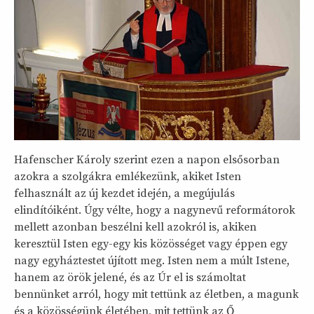
Hafenscher Károly szerint ezen a napon elsősorban
azokra a szolgákra emlékezünk, akiket Isten
felhasznált az új kezdet idején, a megújulás
elindítóiként. Úgy vélte, hogy a nagynevű reformátorok
mellett azonban beszélni kell azokról is, akiken
keresztül Isten egy-egy kis közösséget vagy éppen egy
nagy egyháztestet újított meg. Isten nem a múlt Istene,
hanem az örök jelené, és az Úr el is számoltat
bennünket arról, hogy mit tettünk az életben, a magunk
és a közösségünk életében, mit tettünk az Ő