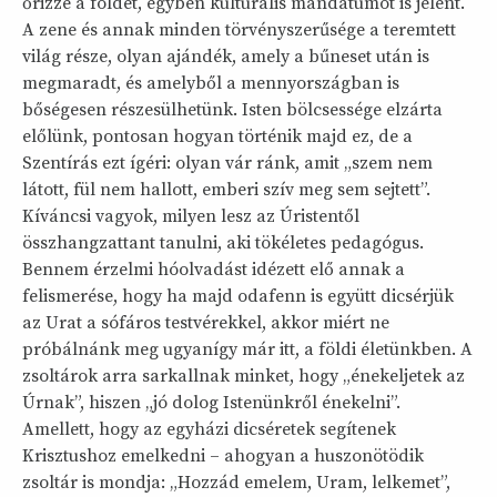
őrizze a földet, egyben kulturális mandátumot is jelent.
A zene és annak minden törvényszerűsége a teremtett
világ része, olyan ajándék, amely a bűneset után is
megmaradt, és amelyből a mennyországban is
bőségesen részesülhetünk. Isten bölcsessége elzárta
előlünk, pontosan hogyan történik majd ez, de a
Szentírás ezt ígéri: olyan vár ránk, amit „szem nem
látott, fül nem hallott, emberi szív meg sem sejtett”.
Kíváncsi vagyok, milyen lesz az Úristentől
összhangzattant tanulni, aki tökéletes pedagógus.
Bennem érzelmi hóolvadást idézett elő annak a
felismerése, hogy ha majd odafenn is együtt dicsérjük
az Urat a sófáros testvérekkel, akkor miért ne
próbálnánk meg ugyanígy már itt, a földi életünkben. A
zsoltárok arra sarkallnak minket, hogy „énekeljetek az
Úrnak”, hiszen „jó dolog Istenünkről énekelni”.
Amellett, hogy az egyházi dicséretek segítenek
Krisztushoz emelkedni – ahogyan a huszonötödik
zsoltár is mondja: „Hozzád emelem, Uram, lelkemet”,