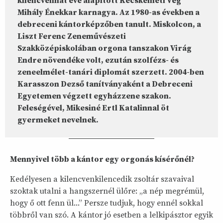
kilencvenhat éve alapított Kecskeméti Vég
Mihály Énekkar karnagya. Az 1980-as években a
debreceni kántorképzőben tanult. Miskolcon, a
Liszt Ferenc Zeneművészeti
Szakközépiskolában orgona tanszakon Virág
Endre növendéke volt, ezután szolfézs- és
zeneelmélet-tanári diplomát szerzett. 2004-ben
Karasszon Dezső tanítványaként a Debreceni
Egyetemen végzett egyházzene szakon.
Feleségével, Mikesiné Ertl Katalinnal öt
gyermeket nevelnek.
Mennyivel több a kántor egy orgonás kísérőnél?
Kedélyesen a kilencvenkilencedik zsoltár szavaival
szoktak utalni a hangszernél ülőre: „a nép megrémül,
hogy ő ott fenn ül...” Persze tudjuk, hogy ennél sokkal
többről van szó. A kántor jó esetben a lelkipásztor egyik