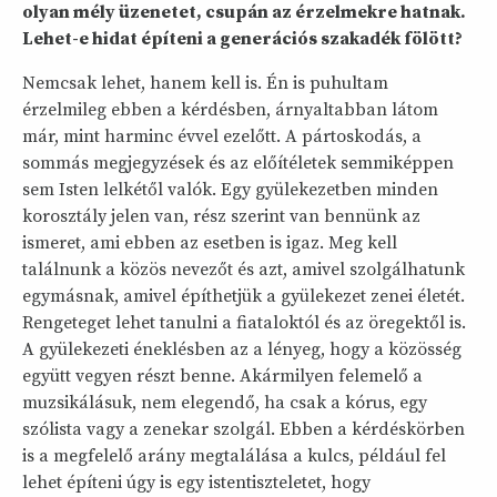
olyan mély üzenetet, csupán az érzelmekre hatnak.
Lehet-e hidat építeni a generációs szakadék fölött?
Nemcsak lehet, hanem kell is. Én is puhultam
érzelmileg ebben a kérdésben, árnyaltabban látom
már, mint harminc évvel ezelőtt. A pártoskodás, a
sommás megjegyzések és az előítéletek semmiképpen
sem Isten lelkétől valók. Egy gyülekezetben minden
korosztály jelen van, rész szerint van bennünk az
ismeret, ami ebben az esetben is igaz. Meg kell
találnunk a közös nevezőt és azt, amivel szolgálhatunk
egymásnak, amivel építhetjük a gyülekezet zenei életét.
Rengeteget lehet tanulni a fiataloktól és az öregektől is.
A gyülekezeti éneklésben az a lényeg, hogy a közösség
együtt vegyen részt benne. Akármilyen felemelő a
muzsikálásuk, nem elegendő, ha csak a kórus, egy
szólista vagy a zenekar szolgál. Ebben a kérdéskörben
is a megfelelő arány megtalálása a kulcs, például fel
lehet építeni úgy is egy istentiszteletet, hogy