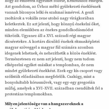
hogy az emberek figyelmét fölfelé, Krisztushoz emeljék.
Azt gondolom, az Úrhoz méltó gyülekezeti éneklésnek
vannak bizonyos lelki és szakmai ismérvei. A genfi
zsoltárok a vokális zene utolsó nagy virágkorában
keletkeztek. Ez azt jelenti, hogy könnyű énekelni őket,
minden elemükben az énekes gondolkodásmódot
tükrözik. Ugyanez áll a XVI. századi régi magyar
dicséretekre. A kortárs dicsőítő énekek ritmusképletei
magyar szöveggel a magyar fül számára azonban
idegenek lehetnek, és nehezíthetik a közös éneklést.
Természetesen ez nem azt jelenti, hogy nem tudom
elképzelni egyiket-másikat a templomban, de nem
mindet gyülekezeti énekként. Ezek egy kis csoport vagy
szólisták előadásában megfelelők. Csakúgy, mint a
bonyolultabb kórusművek, vagy egy-egy gregorián
műfaj, amelyek a XVI–XVII. században csendültek fel a
protestáns templomokban.
Milyen jelentősége van a hangszereknek a