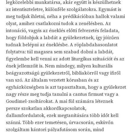
legközelebbi munkatársa, akár együtt is készülhetnek
az istentiszteletre, különféle szolgálatokra. Egymást is
meg tudjuk ihletni, néha a prédikációban hallok valami
olyat, amihez csatlakozni tudok a zenélésben. Az
intonáció, vagyis az éneklés előtti felvezetés feladata,
hogy földobjuk a labdát a gyülekezetnek, így jóízűen
tudnak belépni az éneklésbe. A röplabdahasonlatot
folytatva: túl magasra sem szabad dobni a labdát,
figyelembe kell venni az adott liturgikus szituációt és az
ének jellemzőit is. Nem mindegy, milyen kulturális
beágyazottságú gyülekezetről, bibliakörről vagy ifiről
van szó. Az általam vezetett kórusban és az
egyházközségben is azt tapasztaltam, hogy a gyülekezet
nagy része meg tudja tanulni a cantus firmust vagy a
Goudimel-zsoltárokat. A mai fül számára léteznek
persze szokatlan akkordkapcsolatok,
dallamfordulatok, ezek megtanítására több időt kell
szánni. Több ezer temetésen, úrvacsorán, esküvőn
szolgáltam kántori pályafutásom során, mind