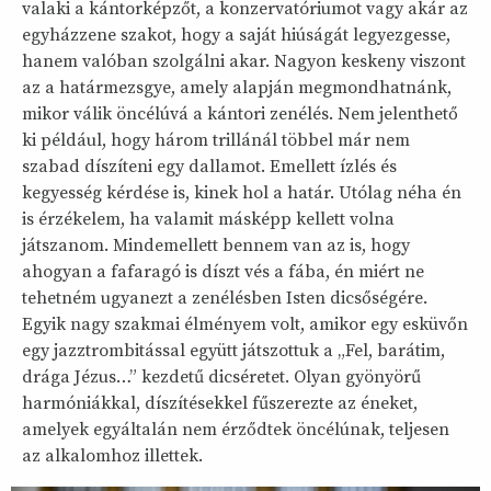
valaki a kántorképzőt, a konzervatóriumot vagy akár az
egyházzene szakot, hogy a saját hiúságát legyezgesse,
hanem valóban szolgálni akar. Nagyon keskeny viszont
az a határmezsgye, amely alapján megmondhatnánk,
mikor válik öncélúvá a kántori zenélés. Nem jelenthető
ki például, hogy három trillánál többel már nem
szabad díszíteni egy dallamot. Emellett ízlés és
kegyesség kérdése is, kinek hol a határ. Utólag néha én
is érzékelem, ha valamit másképp kellett volna
játszanom. Mindemellett bennem van az is, hogy
ahogyan a fafaragó is díszt vés a fába, én miért ne
tehetném ugyanezt a zenélésben Isten dicsőségére.
Egyik nagy szakmai élményem volt, amikor egy esküvőn
egy jazztrombitással együtt játszottuk a „Fel, barátim,
drága Jézus…” kezdetű dicséretet. Olyan gyönyörű
harmóniákkal, díszítésekkel fűszerezte az éneket,
amelyek egyáltalán nem érződtek öncélúnak, teljesen
az alkalomhoz illettek.