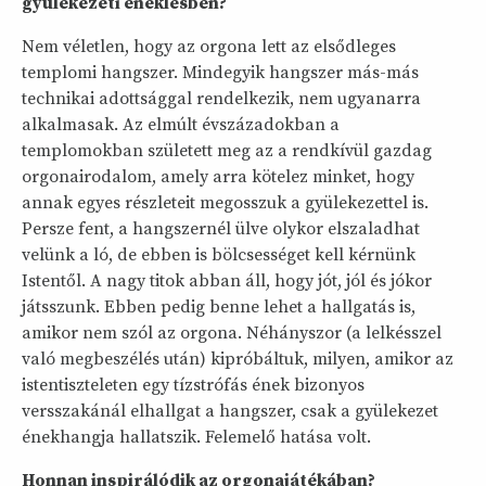
gyülekezeti éneklésben?
Nem véletlen, hogy az orgona lett az elsődleges
templomi hangszer. Mindegyik hangszer más-más
technikai adottsággal rendelkezik, nem ugyanarra
alkalmasak. Az elmúlt évszázadokban a
templomokban született meg az a rendkívül gazdag
orgonairodalom, amely arra kötelez minket, hogy
annak egyes részleteit megosszuk a gyülekezettel is.
Persze fent, a hangszernél ülve olykor elszaladhat
velünk a ló, de ebben is bölcsességet kell kérnünk
Istentől. A nagy titok abban áll, hogy jót, jól és jókor
játsszunk. Ebben pedig benne lehet a hallgatás is,
amikor nem szól az orgona. Néhányszor (a lelkésszel
való megbeszélés után) kipróbáltuk, milyen, amikor az
istentiszteleten egy tízstrófás ének bizonyos
versszakánál elhallgat a hangszer, csak a gyülekezet
énekhangja hallatszik. Felemelő hatása volt.
Honnan inspirálódik az orgonajátékában?