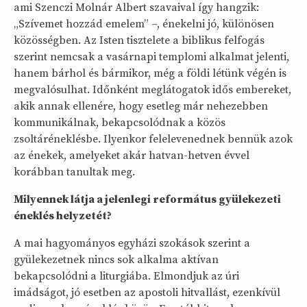
ami Szenczi Molnár Albert szavaival így hangzik:
„Szívemet hozzád emelem” –, énekelni jó, különösen
közösségben. Az Isten tisztelete a biblikus felfogás
szerint nemcsak a vasárnapi templomi alkalmat jelenti,
hanem bárhol és bármikor, még a földi létünk végén is
megvalósulhat. Időnként meglátogatok idős embereket,
akik annak ellenére, hogy esetleg már nehezebben
kommunikálnak, bekapcsolódnak a közös
zsoltáréneklésbe. Ilyenkor felelevenednek bennük azok
az énekek, amelyeket akár hatvan-hetven évvel
korábban tanultak meg.
Milyennek látja a jelenlegi református gyülekezeti
éneklés helyzetét?
A mai hagyományos egyházi szokások szerint a
gyülekezetnek nincs sok alkalma aktívan
bekapcsolódni a liturgiába. Elmondjuk az úri
imádságot, jó esetben az apostoli hitvallást, ezenkívül