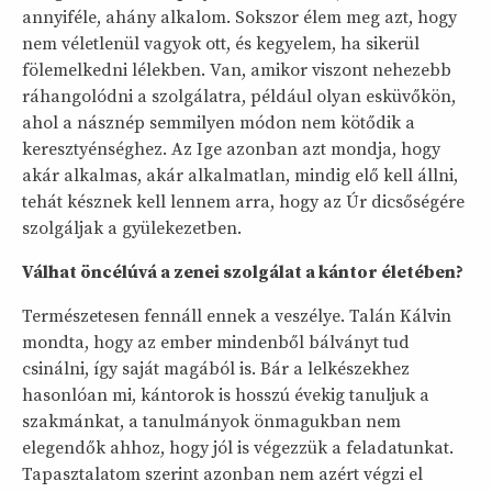
annyiféle, ahány alkalom. Sokszor élem meg azt, hogy
nem véletlenül vagyok ott, és kegyelem, ha sikerül
fölemelkedni lélekben. Van, amikor viszont nehezebb
ráhangolódni a szolgálatra, például olyan esküvőkön,
ahol a násznép semmilyen módon nem kötődik a
keresztyénséghez. Az Ige azonban azt mondja, hogy
akár alkalmas, akár alkalmatlan, mindig elő kell állni,
tehát késznek kell lennem arra, hogy az Úr dicsőségére
szolgáljak a gyülekezetben.
Válhat öncélúvá a zenei szolgálat a kántor életében?
Természetesen fennáll ennek a veszélye. Talán Kálvin
mondta, hogy az ember mindenből bálványt tud
csinálni, így saját magából is. Bár a lelkészekhez
hasonlóan mi, kántorok is hosszú évekig tanuljuk a
szakmánkat, a tanulmányok önmagukban nem
elegendők ahhoz, hogy jól is végezzük a feladatunkat.
Tapasztalatom szerint azonban nem azért végzi el