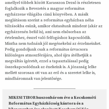
amellyel többek között Karasszon Dezső is részletesen
foglalkozik a Bevezetés a magyar református
egyházzene világába című könyvében. A másik
meglátásom szerint a református egyházban néha
túlzásokba esünk, amikor elutasítunk mindent (akár az
egyházzenén belül is), ami nem elsősorban az
értelemhez, ésszel való felfogáshoz kapcsolódik.
Mintha nem tudnánk jól megénekelni az érzelmeinket.
Pedig gondoljunk csak a református úrvacsora
különleges atmoszférájára, ahol újra átélhetjük a
megváltás ígéretét, ezzel a tapasztalással pedig
összekapcsolódnak az énekeink is. A józanság lelke
mellett szorosan ott van az erő és a szeretet lelke is,
mindháromnak van jelentősége.
MIKESI TIBOR huszonhárom éve a Kecskeméti
Református Egyházközség kántora és a