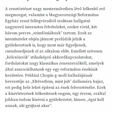
A zenetörténet nagy mesterműveiben lévő lelkesítő erő
megmozgat, valamint a Magyarországi Református
Egyház zenei fellegváraiból szoktam hallgatni
nagyszerű internetes felvételeket, ezeket rövid, két-
három perces „szimfóniáknak” tartom. Ezek az
istentisztelet elején játszott prelűdök jelzik a
gyülekezetnek is, hogy most már figyeljenek,
csendesedjenek el az alkalom előtt. Emellett szívesen
„kölcsönzök” stílusképző akkordkapcsolatokat,
fordulatokat nagy klasszikus zeneszerzőktől, amelyek
által asszociálhatunk egy-egy református énekünk
kezdetére. Például Chopin g-moll balladájának
bevezetője az „Eltévedtem, mint juh” dallamára hajaz,
ezt pedig bele lehet építeni az ének felvezetésébe. Ezek
a kísérletezések lelkesítenek engem, úgy érzem, ezáltal
jobban tudom kísérni a gyülekezetet, hiszen „égni kell
annak, aki gyújtani akar”.