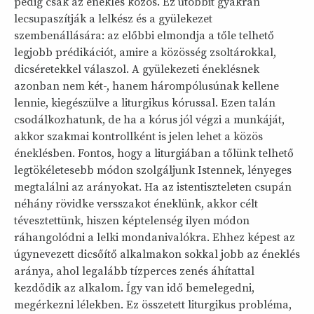
pedig csak az éneklés közös. Ez utóbbit gyakran
lecsupaszítják a lelkész és a gyülekezet
szembenállására: az előbbi elmondja a tőle telhető
legjobb prédikációt, amire a közösség zsoltárokkal,
dicséretekkel válaszol. A gyülekezeti éneklésnek
azonban nem két-, hanem hárompólusúnak kellene
lennie, kiegészülve a liturgikus kórussal. Ezen talán
csodálkozhatunk, de ha a kórus jól végzi a munkáját,
akkor szakmai kontrollként is jelen lehet a közös
éneklésben. Fontos, hogy a liturgiában a tőlünk telhető
legtökéletesebb módon szolgáljunk Istennek, lényeges
megtalálni az arányokat. Ha az istentiszteleten csupán
néhány rövidke versszakot éneklünk, akkor célt
tévesztettünk, hiszen képtelenség ilyen módon
ráhangolódni a lelki mondanivalókra. Ehhez képest az
úgynevezett dicsőítő alkalmakon sokkal jobb az éneklés
aránya, ahol legalább tízperces zenés áhítattal
kezdődik az alkalom. Így van idő bemelegedni,
megérkezni lélekben. Ez összetett liturgikus probléma,