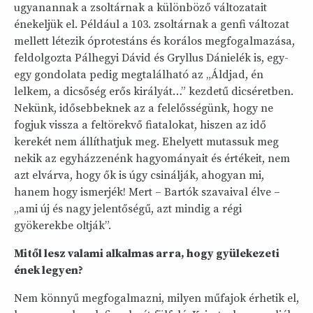
ugyanannak a zsoltárnak a különböző változatait
énekeljük el. Például a 103. zsoltárnak a genfi változat
mellett létezik óprotestáns és korálos megfogalmazása,
feldolgozta Pálhegyi Dávid és Gryllus Dánielék is, egy-
egy gondolata pedig megtalálható az „Áldjad, én
lelkem, a dicsőség erős királyát…” kezdetű dicséretben.
Nekünk, idősebbeknek az a felelősségünk, hogy ne
fogjuk vissza a feltörekvő fiatalokat, hiszen az idő
kerekét nem állíthatjuk meg. Ehelyett mutassuk meg
nekik az egyházzenénk hagyományait és értékeit, nem
azt elvárva, hogy ők is úgy csinálják, ahogyan mi,
hanem hogy ismerjék! Mert – Bartók szavaival élve –
„ami új és nagy jelentőségű, azt mindig a régi
gyökerekbe oltják”.
Mitől lesz valami alkalmas arra, hogy gyülekezeti
ének legyen?
Nem könnyű megfogalmazni, milyen műfajok érhetik el,