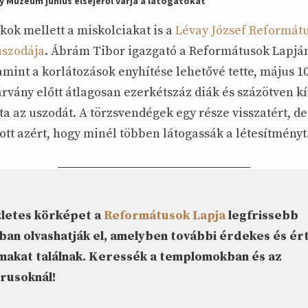
 Múzeum június elsejéről várja a látogatókat
ákok mellett a miskolciakat is a
Lévay József Reformá
uszodája
. Ábrám Tibor igazgató a Reformátusok Lapjá
mint a korlátozások enyhítése lehetővé tette, május 1
járvány előtt átlagosan ezerkétszáz diák és százötven k
ta az uszodát. A törzsvendégek egy része visszatért, de
tt azért, hogy minél többen látogassák a létesítményt
zletes körképet a
Reformátusok Lapja
legfrissebb
an olvashatják el, amelyben további érdekes és ér
makat találnak. Keressék a templomokban és az
rusoknál!