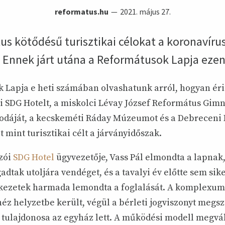
reformatus.hu
2021. május 27.
us kötődésű turisztikai célokat a koronavíru
Ennek járt utána a Reformátusok Lapja ezen
 Lapja e heti számában olvashatunk arról, hogyan éri
i SDG Hotelt, a miskolci Lévay József Református Gim
odáját, a kecskeméti Ráday Múzeumot és a Debreceni
mint turisztikai célt a járványidőszak.
zói
SDG Hotel
ügyvezetője, Vass Pál elmondta a lapnak,
dtak utoljára vendéget, és a tavalyi év előtte sem siker
kezetek harmada lemondta a foglalását. A komplexum
z helyzetbe került, végül a bérleti jogviszonyt megsz
 tulajdonosa az egyház lett. A működési modell megvál