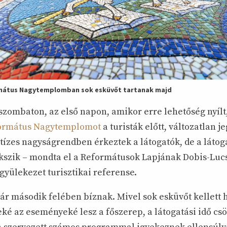
mátus Nagytemplomban sok esküvőt tartanak majd
szombaton, az első napon, amikor erre lehetőség nyílt,
ormátus Nagytemplomot
a turisták előtt, változatlan j
tízes nagyságrendben érkeztek a látogatók, de a látog
kszik – mondta el a Reformátusok Lapjának Dobis-Lucsk
yülekezet turisztikai referense.
r második felében bíznak. Mivel sok esküvőt kellett h
ké az eseményeké lesz a főszerep, a látogatási idő cs