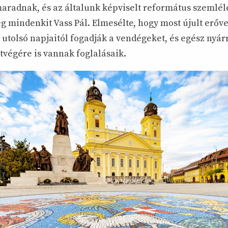
radnak, és az általunk képviselt református szemlé
g mindenkit Vass Pál. Elmesélte, hogy most újult erőv
 utolsó napjaitól fogadják a vendégeket, és egész nyárr
tvégére is vannak foglalásaik.