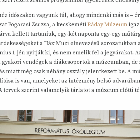
 szervezett számos programmal igyekeznek ellensúly
héz időszakon vagyunk túl, ahogy mindenki más is – ér
at Fogarasi Zsuzsa, a kecskeméti
Ráday Múzeum
igaz
árva kellett tartaniuk, egy-két naponta egy-egy műtár
érdekességeket a HáziMuzi elnevezésű sorozatukban 
ius 1-jén nyitják ki, és nem emelik fel a jegyárakat. 
 gyakori vendégek a diákcsoportok a múzeumban, de 
lás miatt még csak néhány osztály jelentkezett be. A 
llítása is van, amelyeket az intézmény belső udvarában
A tervek szerint valamelyik tárlatot a múzeum előtti t