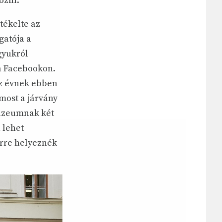
ozni.
tékelte az
gatója a
gyukról
a Facebookon.
Az évnek ebben
most a járvány
múzeumnak két
 lehet
érre helyeznék