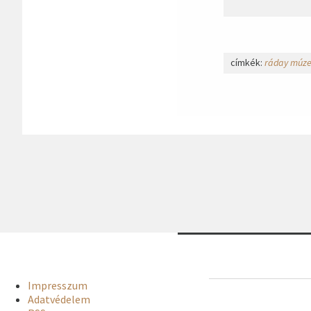
címkék:
ráday múz
Impresszum
Adatvédelem