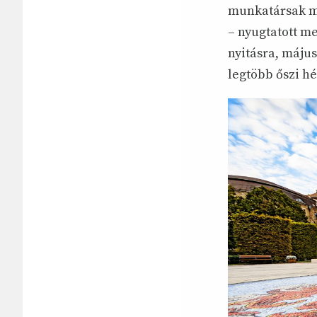
munkatársak ma
– nyugtatott me
nyitásra, május
legtöbb őszi hé