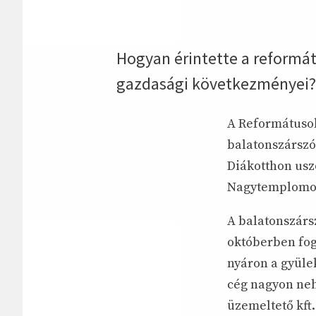
Hogyan érintette a reformát
gazdasági következményei? 
A Reformátusok
balatonszárszó
Diákotthon usz
Nagytemplomot 
A balatonszárs
októberben foga
nyáron a gyüle
cég nagyon nehé
üzemeltető kft.