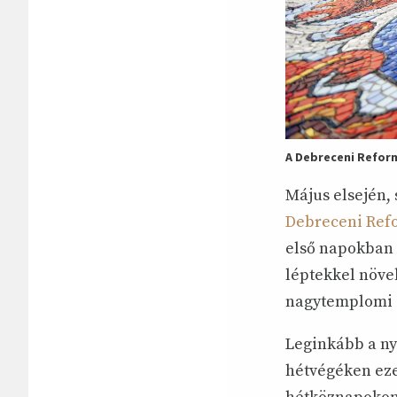
A Debreceni Refor
Május elsején, 
Debreceni Ref
első napokban 
léptekkel növe
nagytemplomi g
Leginkább a nyá
hétvégéken eze