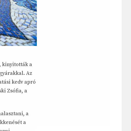
 kinyitották a
egyárakkal. Az
atási kedv apró
i Zsófia, a
alasztani, a
ökkenését a