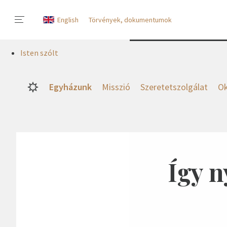
English
Törvények, dokumentumok
Isten szólt
Egyházunk
Misszió
Szeretetszolgálat
Ok
Így 