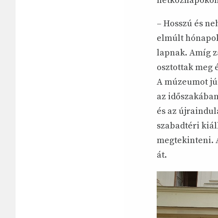
hétköznapokon
– Hosszú és ne
elmúlt hónapok
lapnak. Amíg z
osztottak meg 
A múzeumot jún
az időszakában
és az újraindu
szabadtéri kiá
megtekinteni. 
át.