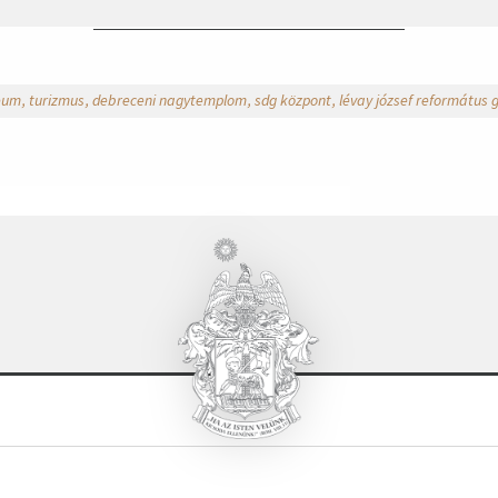
eum
turizmus
debreceni nagytemplom
sdg központ
lévay józsef református