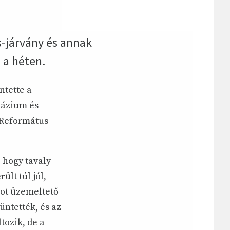
s-járvány és annak
 a héten.
ntette a
názium és
 Református
 hogy tavaly
ült túl jól,
ot üzemeltető
üntették, és az
tozik, de a