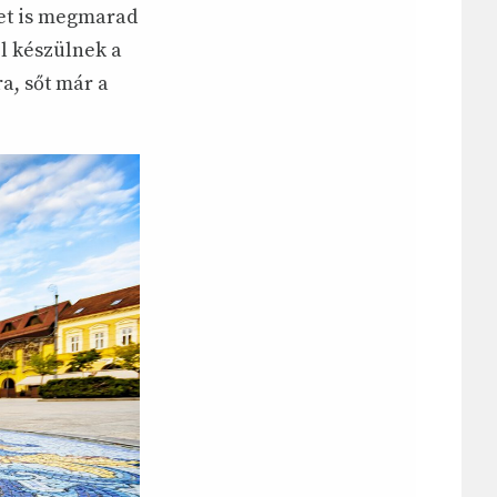
let is megmarad
el készülnek a
a, sőt már a