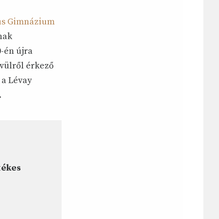
tus Gimnázium
nak
0-én újra
ívülről érkező
 a Lévay
.
tékes