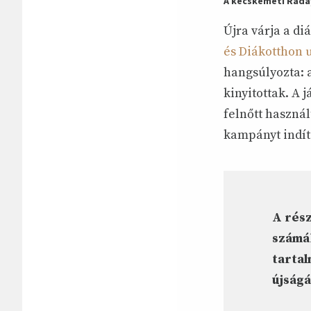
A kecskeméti Ráday
Újra várja a di
és Diákotthon 
hangsúlyozta: a
kinyitottak. A 
felnőtt használ
kampányt indíto
A rés
számáb
tartal
újságá