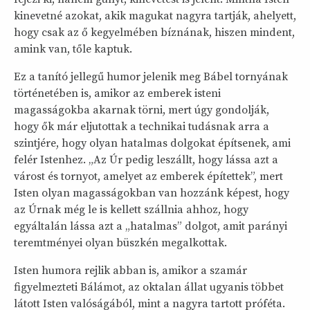
kinevetné azokat, akik magukat nagyra tartják, ahelyett,
hogy csak az ő kegyelmében bíznának, hiszen mindent,
amink van, tőle kaptuk.
Ez a tanító jellegű humor jelenik meg Bábel tornyának
történetében is, amikor az emberek isteni
magasságokba akarnak törni, mert úgy gondolják,
hogy ők már eljutottak a technikai tudásnak arra a
szintjére, hogy olyan hatalmas dolgokat építsenek, ami
felér Istenhez. „Az Úr pedig leszállt, hogy lássa azt a
várost és tornyot, amelyet az emberek építettek”, mert
Isten olyan magasságokban van hozzánk képest, hogy
az Úrnak még le is kellett szállnia ahhoz, hogy
egyáltalán lássa azt a „hatalmas” dolgot, amit parányi
teremtményei olyan büszkén megalkottak.
Isten humora rejlik abban is, amikor a szamár
figyelmezteti Bálámot, az oktalan állat ugyanis többet
látott Isten valóságából, mint a nagyra tartott próféta.