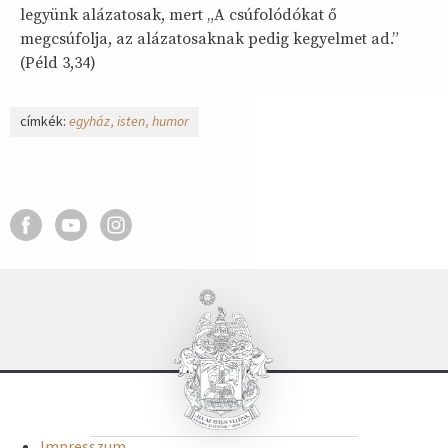
legyünk alázatosak, mert „A csúfolódókat ő
megcsúfolja, az alázatosaknak pedig kegyelmet ad.”
(Péld 3,34)
címkék:
egyház
isten
humor
Impresszum