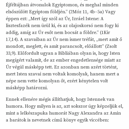
Éjféltájban átvonulok Egyiptomon, és meghal minden
elsőszülött Egyiptom földjén.” (2Móz 11, 4b–5a) Vagy
éppen ezt: „Mert így szól az Úr, Izráel Istene: A
lisztesfazék nem ürül ki, és az olajoskorsó nem fogy ki
addig, amíg az Úr esőt nem bocsát a földre.” (1Kir
17,14). A szavaiban az Úr nem ismer tréfát, „mert amit ő
mondott, meglett, és amit parancsolt, előállott” (Zsolt
33,9). Előfordult ugyan a Bibliában olyan is, hogy Isten
megígért valamit, de az ember engedetlensége miatt az
Úr végül másképp tett. Ez azonban nem azért történt,
mert Isten szavai nem voltak komolyak, hanem mert a
népe nem vette komolyan őt, ezért kénytelen volt
másképp határozni.
Ennek ellenére mégis állíthatjuk, hogy Istennek van
humora. Hogy milyen is az, azt sokszor úgy képzeljük el,
mint a lelkészapuka humorát Nagy Alexandra az Amin
a barátok is nevetnek című könyv egyik viccében: