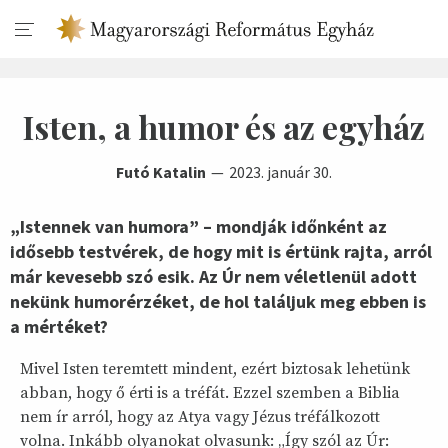
Isten, a humor és az egyház
Futó Katalin
2023. január 30.
„Istennek van humora” – mondják időnként az
idősebb testvérek, de hogy mit is értünk rajta, arról
már kevesebb szó esik. Az Úr nem véletlenül adott
nekünk humorérzéket, de hol találjuk meg ebben is
a mértéket?
Mivel Isten teremtett mindent, ezért biztosak lehetünk
abban, hogy ő érti is a tréfát. Ezzel szemben a Biblia
nem ír arról, hogy az Atya vagy Jézus tréfálkozott
volna. Inkább olyanokat olvasunk: „Így szól az Úr: