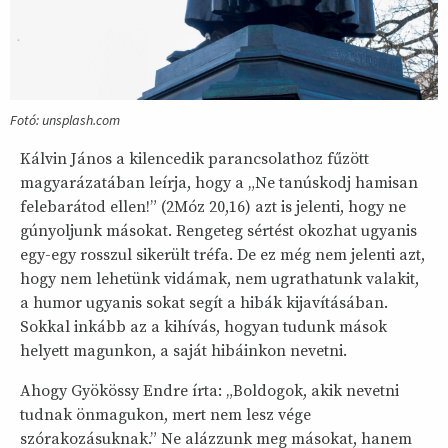
Fotó: unsplash.com
Kálvin János a kilencedik parancsolathoz fűzött
magyarázatában leírja, hogy a „Ne tanúskodj hamisan
felebarátod ellen!” (2Móz 20,16) azt is jelenti, hogy ne
gúnyoljunk másokat. Rengeteg sértést okozhat ugyanis
egy-egy rosszul sikerült tréfa. De ez még nem jelenti azt,
hogy nem lehetünk vidámak, nem ugrathatunk valakit,
a humor ugyanis sokat segít a hibák kijavításában.
Sokkal inkább az a kihívás, hogyan tudunk mások
helyett magunkon, a saját hibáinkon nevetni.
Ahogy Gyökössy Endre írta: „Boldogok, akik nevetni
tudnak önmagukon, mert nem lesz vége
szórakozásuknak.” Ne alázzunk meg másokat, hanem