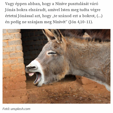
Vagy éppen abban, hogy a Ninive pusztulását váró
Jónás bokra elszáradt, amivel Isten meg tudta végre
értetni Jónással azt, hogy „te szánod ezt a bokrot, (…)
én pedig ne szánjam meg Ninivét” (Jón 4,10–11).
Fotó: unsplash.com