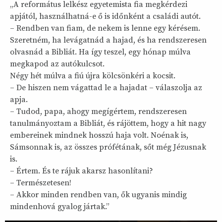
„A református lelkész egyetemista fia megkérdezi
apjától, használhatná-e ő is időnként a családi autót.
– Rendben van fiam, de nekem is lenne egy kérésem.
Szeretném, ha levágatnád a hajad, és ha rendszeresen
olvasnád a Bibliát. Ha így teszel, egy hónap múlva
megkapod az autókulcsot.
Négy hét múlva a fiú újra kölcsönkéri a kocsit.
– De hiszen nem vágattad le a hajadat – válaszolja az
apja.
– Tudod, papa, ahogy megígértem, rendszeresen
tanulmányoztam a Bibliát, és rájöttem, hogy a hit nagy
embereinek mindnek hosszú haja volt. Noénak is,
Sámsonnak is, az összes prófétának, sőt még Jézusnak
is.
– Értem. És te rájuk akarsz hasonlítani?
– Természetesen!
– Akkor minden rendben van, ők ugyanis mindig
mindenhová gyalog jártak.”