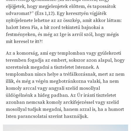
eljöjjetek, hogy megjelenjetek előttem, és tapossátok
udvaromat?” (Ézs 1,12). Egy keresztyén vígjáték
nyitójelenete lehetne az az összkép, amit akkor láttam:
halott Isten Fia, a hit zord tekintetű bajnokai a
festményeken, és még az Ige is arról szól, hogy mégis
mit keresel te itt?!
Az a komorság, ami egy templomban vagy gyülekezeti
teremben fogadja az embert, sokszor azon alapul, hogy
szeretnénk megadni a tiszteletet Istennek. A
templomban nincs helye a tréfálkozásnak, mert az nem
illik, és még a végén megbotránkozna valaki, ha nem
komoly arccal vagy angyali szelíd mosollyal
üldögélnénk a hideg padban. Az Úr iránti tiszteletet
azonban nemcsak komoly arckifejezéssel vagy szelíd
mosollyal tudjuk megadni, hanem azzal is, ha a humort
Isten parancsolatai szerint használjuk.