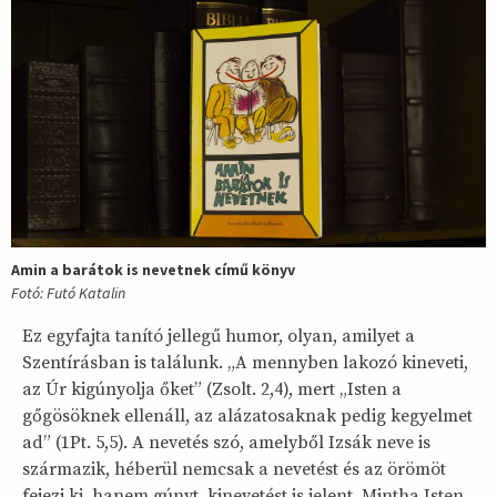
Amin a barátok is nevetnek című könyv
Fotó: Futó Katalin
Ez egyfajta tanító jellegű humor, olyan, amilyet a
Szentírásban is találunk. „A mennyben lakozó kineveti,
az Úr kigúnyolja őket” (Zsolt. 2,4), mert „Isten a
gőgösöknek ellenáll, az alázatosaknak pedig kegyelmet
ad” (1Pt. 5,5). A nevetés szó, amelyből Izsák neve is
származik, héberül nemcsak a nevetést és az örömöt
fejezi ki, hanem gúnyt, kinevetést is jelent. Mintha Isten