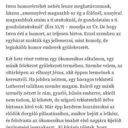
Isten humorérzékét nehéz lenne meghatároznunk,
hiszen „amennyivel magasabb az ég a földnél, annyival
magasabbak utaim a ti utaitoknál, és gondolataim a ti
gondolataitoknál” (Ézs 55,9) – mondja az Úr. De hogy
Isten érti a humort, az teljesen biztos. Ezzel szemben az
egyházat szokták úgy jellemezni, mint komoly, de
leginkább komor emberek gyülekezetét.
Két hete részt vettem egy ökumenikus alkalmon, egy
másik felekezet gyülekezeti termében. Szembe velem, az
oltárképen az elhunyt Jézus, akit éppen leemelnek a
keresztről. Ha jobbra néztem, egy haragos tekintetű
Lutherrel találtam szembe magam. Balról egy másik
személy nézett le rám, gyarló, bűnös emberre, akiről
nem tudom, ki lehetett, de szigorú tekintetéből ítélve
biztosan hívő volt. Már épp kezdtem hozzászokni az
elődök dorgáló pillantásaihoz, amikor bejött a lelkész,
és felolvasta az ökumenikus imahét első napjára kijelölt
ószövetségi igeszakaszt: „Ki kívánja tőletek, hogy