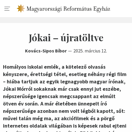
Jókai – újratöltve
Kovács-Sipos Bíbor
2025. március 12.
Homályos iskolai emlék, a kötelező olvasás
kényszere, érettségi tétel, esetleg néhány régi film
– hiába tartjuk az egyik legnagyobb magyar írónak,
Jókai Mórról sokaknak már csak ennyi jut eszébe,
népszerűsége igencsak megcsappant az elmúlt
ötven év során. A már életében ünnepelt író
népszerűsége azonban nem volt légből kapott, sőt:
művei talán még ma, az akciófilmek és a pörgő
internetes oldalak világában is képesek rabul ejteni