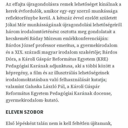
Az effajta újragondolásra remek lehetőséget kínálnak a
kerek évfordulók, amikor egy-egy szerző munkássága
reflektorfénybe kerül. A kétszáz évvel ezelőtt született
Jókai Mór munkásságának újragondolási lehetőségeiről
három irodalomtörténész osztotta meg gondolatait a
kecskeméti Ráday Múzeum emlékkonferenciáján:
Bárdos József professor emeritus, a gyermekirodalom
és a XIX. századi magyar irodalom szakértője; Bárdos
Dóra, a Károli Gáspár Református Egyetem (KRE)
Pedagógiai Karának adjunktusa, aki a többi között a
képregény, a film és az illusztrálás lehetőségeinek
irodalomoktatásban való felhasználását kutatja;
valamint Galuska László Pál, a Károli Gáspár
Református Egyetem Pedagógiai Karának docense,
gyermekirodalom-kutató.
ELEVEN SZOBOR
Első lépésként talán nem is kell feltétlen újítanunk,