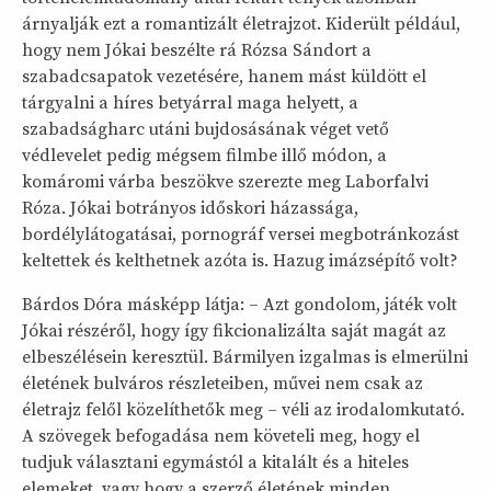
árnyalják ezt a romantizált életrajzot. Kiderült például,
hogy nem Jókai beszélte rá Rózsa Sándort a
szabadcsapatok vezetésére, hanem mást küldött el
tárgyalni a híres betyárral maga helyett, a
szabadságharc utáni bujdosásának véget vető
védlevelet pedig mégsem filmbe illő módon, a
komáromi várba beszökve szerezte meg Laborfalvi
Róza. Jókai botrányos időskori házassága,
bordélylátogatásai, pornográf versei megbotránkozást
keltettek és kelthetnek azóta is. Hazug imázsépítő volt?
Bárdos Dóra másképp látja: – Azt gondolom, játék volt
Jókai részéről, hogy így fikcionalizálta saját magát az
elbeszélésein keresztül. Bármilyen izgalmas is elmerülni
életének bulváros részleteiben, művei nem csak az
életrajz felől közelíthetők meg – véli az irodalomkutató.
A szövegek befogadása nem követeli meg, hogy el
tudjuk választani egymástól a kitalált és a hiteles
elemeket, vagy hogy a szerző életének minden