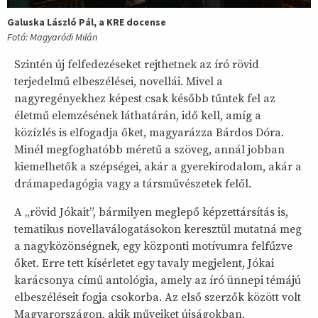
Galuska László Pál, a KRE docense
Fotó: Magyaródi Milán
Szintén új felfedezéseket rejthetnek az író rövid
terjedelmű elbeszélései, novellái. Mivel a
nagyregényekhez képest csak később tűntek fel az
életmű elemzésének láthatárán, idő kell, amíg a
közízlés is elfogadja őket, magyarázza Bárdos Dóra.
Minél megfoghatóbb méretű a szöveg, annál jobban
kiemelhetők a szépségei, akár a gyerekirodalom, akár a
drámapedagógia vagy a társművészetek felől.
A „rövid Jókait”, bármilyen meglepő képzettársítás is,
tematikus novellaválogatásokon keresztül mutatná meg
a nagyközönségnek, egy központi motívumra felfűzve
őket. Erre tett kísérletet egy tavaly megjelent, Jókai
karácsonya című antológia, amely az író ünnepi témájú
elbeszéléseit fogja csokorba. Az első szerzők között volt
Magyarországon, akik műveiket újságokban,