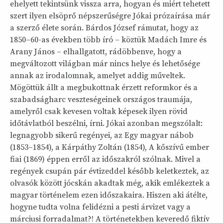
ehelyett tekintsünk vissza arra, hogyan és miért tehetett
szert ilyen elsöprő népszerűségre Jókai prózaírása már
a szerző élete során. Bárdos József rámutat, hogy az
1850–60-as években több író – köztük Madách Imre és
Arany János – elhallgatott, rádöbbenve, hogy a
megváltozott világban már nincs helye és lehetősége
annak az irodalomnak, amelyet addig műveltek.
Mögöttük állt a megbukottnak érzett reformkor és a
szabadságharc veszteségeinek országos traumája,
amelyről csak kevesen voltak képesek ilyen rövid
időtávlatból beszélni, írni. Jókai azonban megszólalt:
legnagyobb sikerű regényei, az Egy magyar nábob
(1853–1854), a Kárpáthy Zoltán (1854), A kőszívű ember
fiai (1869) éppen erről az időszakról szólnak. Mivel a
regények csupán pár évtizeddel később keletkeztek, az
olvasók között jócskán akadtak még, akik emlékeztek a
magyar történelem ezen időszakaira. Hiszen aki átélte,
hogyne tudta volna felidézni a pesti árvizet vagy a
márciusi forradalmat?! A történetekben keveredő fiktív