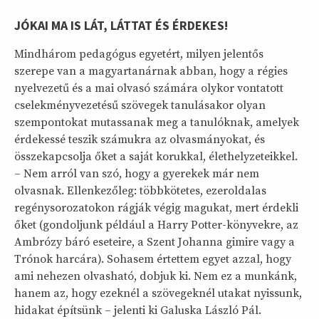
JÓKAI MA IS LÁT, LÁTTAT ÉS ÉRDEKES!
Mindhárom pedagógus egyetért, milyen jelentős
szerepe van a magyartanárnak abban, hogy a régies
nyelvezetű és a mai olvasó számára olykor vontatott
cselekményvezetésű szövegek tanulásakor olyan
szempontokat mutassanak meg a tanulóknak, amelyek
érdekessé teszik számukra az olvasmányokat, és
összekapcsolja őket a saját korukkal, élethelyzeteikkel.
– Nem arról van szó, hogy a gyerekek már nem
olvasnak. Ellenkezőleg: többkötetes, ezeroldalas
regénysorozatokon rágják végig magukat, mert érdekli
őket (gondoljunk például a Harry Potter-könyvekre, az
Ambrózy báró eseteire, a Szent Johanna gimire vagy a
Trónok harcára). Sohasem értettem egyet azzal, hogy
ami nehezen olvasható, dobjuk ki. Nem ez a munkánk,
hanem az, hogy ezeknél a szövegeknél utakat nyissunk,
hidakat építsünk – jelenti ki Galuska László Pál.