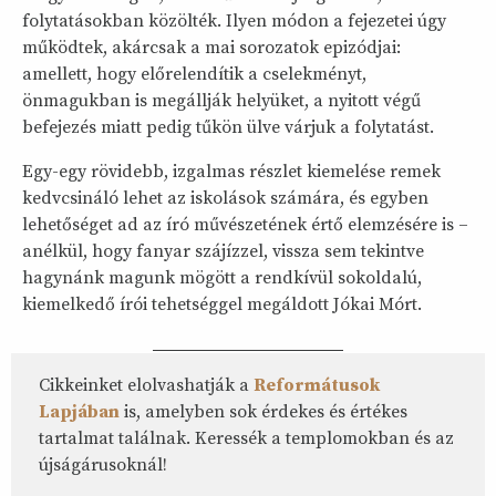
folytatásokban közölték. Ilyen módon a fejezetei úgy
működtek, akárcsak a mai sorozatok epizódjai:
amellett, hogy előrelendítik a cselekményt,
önmagukban is megállják helyüket, a nyitott végű
befejezés miatt pedig tűkön ülve várjuk a folytatást.
Egy-egy rövidebb, izgalmas részlet kiemelése remek
kedvcsináló lehet az iskolások számára, és egyben
lehetőséget ad az író művészetének értő elemzésére is –
anélkül, hogy fanyar szájízzel, vissza sem tekintve
hagynánk magunk mögött a rendkívül sokoldalú,
kiemelkedő írói tehetséggel megáldott Jókai Mórt.
Cikkeinket elolvashatják a
Reformátusok
Lapjában
is, amelyben sok érdekes és értékes
tartalmat találnak. Keressék a templomokban és az
újságárusoknál!