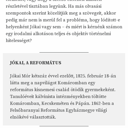
részletével tisztában legyünk. Ha más olvasási
szempontok szerint közelítjük meg a szövegeit, akkor
pedig már nem is merül fel a probléma, hogy lódított-e
helyenként Jókai vagy sem – és miért is kérnénk számon
egy irodalmi alkotáson teljes és objektív történelmi
hitelességet?
JÓKAI, A REFORMÁTUS
Jókai Mór kétszáz évvel ezelőtt, 1825. február 18-án
látta meg a napvilágot Komáromban egy
református kisnemesi család ötödik gyermekeként.
Tanulóéveit kálvinista intézményekben töltötte
Komáromban, Kecskeméten és Pápán. 1862-ben a
Felsőbaranyai Református Egyházmegye világi
elnökévé választották.