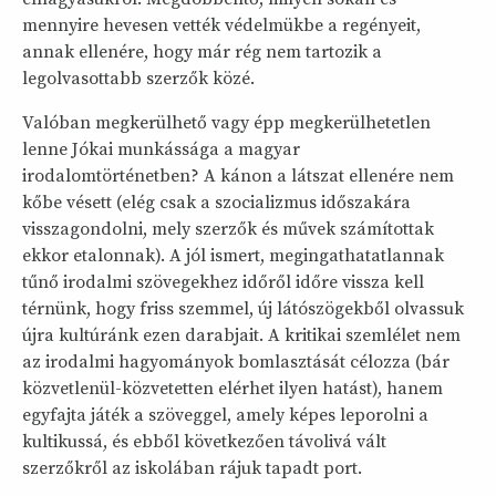
mennyire hevesen vették védelmükbe a regényeit,
annak ellenére, hogy már rég nem tartozik a
legolvasottabb szerzők közé.
Valóban megkerülhető vagy épp megkerülhetetlen
lenne Jókai munkássága a magyar
irodalomtörténetben? A kánon a látszat ellenére nem
kőbe vésett (elég csak a szocializmus időszakára
visszagondolni, mely szerzők és művek számítottak
ekkor etalonnak). A jól ismert, megingathatatlannak
tűnő irodalmi szövegekhez időről időre vissza kell
térnünk, hogy friss szemmel, új látószögekből olvassuk
újra kultúránk ezen darabjait. A kritikai szemlélet nem
az irodalmi hagyományok bomlasztását célozza (bár
közvetlenül-közvetetten elérhet ilyen hatást), hanem
egyfajta játék a szöveggel, amely képes leporolni a
kultikussá, és ebből következően távolivá vált
szerzőkről az iskolában rájuk tapadt port.