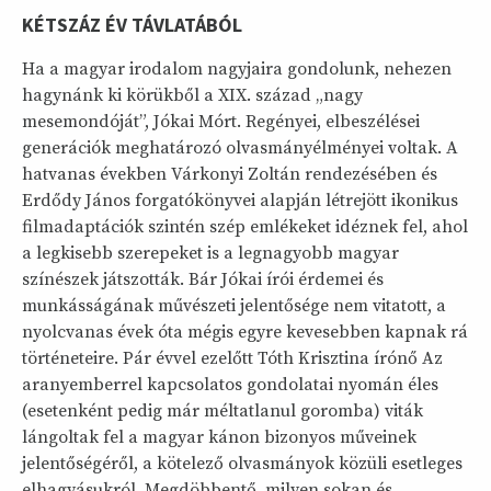
KÉTSZÁZ ÉV TÁVLATÁBÓL
Ha a magyar irodalom nagyjaira gondolunk, nehezen
hagynánk ki körükből a XIX. század „nagy
mesemondóját”, Jókai Mórt. Regényei, elbeszélései
generációk meghatározó olvasmányélményei voltak. A
hatvanas években Várkonyi Zoltán rendezésében és
Erdődy János forgatókönyvei alapján létrejött ikonikus
filmadaptációk szintén szép emlékeket idéznek fel, ahol
a legkisebb szerepeket is a legnagyobb magyar
színészek játszották. Bár Jókai írói érdemei és
munkásságának művészeti jelentősége nem vitatott, a
nyolcvanas évek óta mégis egyre kevesebben kapnak rá
történeteire. Pár évvel ezelőtt Tóth Krisztina írónő Az
aranyemberrel kapcsolatos gondolatai nyomán éles
(esetenként pedig már méltatlanul goromba) viták
lángoltak fel a magyar kánon bizonyos műveinek
jelentőségéről, a kötelező olvasmányok közüli esetleges
elhagyásukról. Megdöbbentő, milyen sokan és