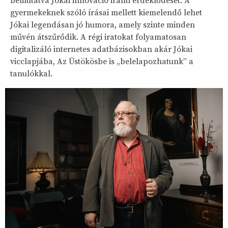
bemutatva Jókai innováció iránti érdeklődését. A
gyermekeknek szóló írásai mellett kiemelendő lehet
Jókai legendásan jó humora, amely szinte minden
művén átszűrődik. A régi iratokat folyamatosan
digitalizáló internetes adatbázisokban akár Jókai
vicclapjába, Az Üstökösbe is „belelapozhatunk” a
tanulókkal.