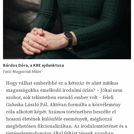
Bárdos Dóra, a KRE ajdunktusa
Fotó: Magyaródi Milán
Hogy válhat emberibbé ez a kétszáz év alatt mitikus
magasságokba emelkedő irodalmi óriás? – Jókai nem
szobor, sok tekintetben esendő ember volt – feleli
Galuska László Pál. Aktívan formálta a közvélemény
róla alkotott képét. Számos történetben beszélte el
hosszú életének különféle eseményeit, méghozzá
meglehetősen fikcionalizáltan. Az irodalomtörténet és a
történelemtudomány által feltárt tények azonban