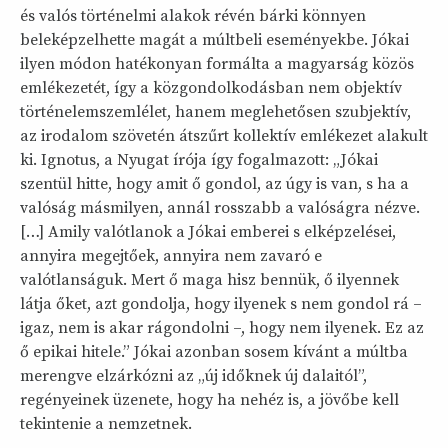
és valós történelmi alakok révén bárki könnyen
beleképzelhette magát a múltbeli eseményekbe. Jókai
ilyen módon hatékonyan formálta a magyarság közös
emlékezetét, így a közgondolkodásban nem objektív
történelemszemlélet, hanem meglehetősen szubjektív,
az irodalom szövetén átszűrt kollektív emlékezet alakult
ki. Ignotus, a Nyugat írója így fogalmazott: „Jókai
szentül hitte, hogy amit ő gondol, az úgy is van, s ha a
valóság másmilyen, annál rosszabb a valóságra nézve.
[…] Amily valótlanok a Jókai emberei s elképzelései,
annyira megejtőek, annyira nem zavaró e
valótlanságuk. Mert ő maga hisz bennük, ő ilyennek
látja őket, azt gondolja, hogy ilyenek s nem gondol rá –
igaz, nem is akar rágondolni –, hogy nem ilyenek. Ez az
ő epikai hitele.” Jókai azonban sosem kívánt a múltba
merengve elzárkózni az „új időknek új dalaitól”,
regényeinek üzenete, hogy ha nehéz is, a jövőbe kell
tekintenie a nemzetnek.