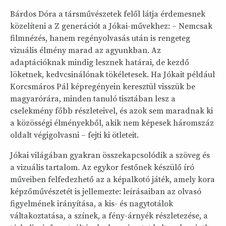
Bárdos Dóra a társművészetek felől látja érdemesnek
közelíteni a Z generációt a Jókai-művekhez: – Nemcsak
filmnézés, hanem regényolvasás után is rengeteg
vizuális élmény marad az agyunkban. Az
adaptációknak mindig lesznek határai, de kezdő
löketnek, kedvcsinálónak tökéletesek. Ha Jókait például
Korcsmáros Pál képregényein keresztül visszük be
magyarórára, minden tanuló tisztában lesz a
cselekmény főbb részleteivel, és azok sem maradnak ki
a közösségi élményekből, akik nem képesek háromszáz
oldalt végigolvasni – fejti ki ötleteit.
Jókai világában gyakran összekapcsolódik a szöveg és
a vizuális tartalom. Az egykor festőnek készülő író
műveiben felfedezhető az a képalkotó játék, amely kora
képzőművészetét is jellemezte: leírásaiban az olvasó
figyelmének irányítása, a kis- és nagytotálok
váltakoztatása, a színek, a fény-árnyék részletezése, a