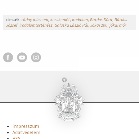
címkék:
ráday múzeum
kecskemét
irodalom
Bárdos Dóra
Bárdos
József
irodalomtörténész
Galuska László Pál
Jókai 200
jókai mór
Impresszum
Adatvédelem
RSS