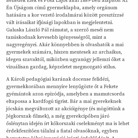
Benedek Elek és Pósa Lajos által 1889-ben alapított Az
Én Újságom című gyermeklapba, amely orgánum
hatására a kor vezető irodalmárai között presztízzsé
vált írásaikat ifjúsági lapokban is megjelentetni.
Galuska László Pál rámutat, a szerző meséi nem
tanúskodnak kevesebb igényességről, mint a
nagyregényei. Akár könnyebben is olvashatók a mai
gyermekek számára, hiszen mentesek az archaikus,
idegen szavaktól, miközben ugyanúgy jellemzi őket a
vizuálisan gazdag, képzeletet megmozgató stílus.
A Károli pedagógiai karának docense felidézi,
gyermekkorában mennyire lenyűgözte őt a Fekete
gyémántok azon epizódja, amelyben a mamutcsorda
eltapossa a kardfogú tigrist. Bár a mai gyerekeknek
jócskán megváltozott az akcióigénye (és mögöttünk a
Jégkorszak-filmek), a még gyerekcipőben járó
őslénytan idején írt kőkorszaki cselekményt ma is lehet
érdekfeszítően tálalni a fiatal olvasóknak, egyben