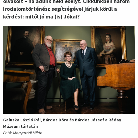
olvasóit – ha adunk neki esélyt. Cikkünkben három
irodalomtörténész segítségével járjuk körül a
kérdést: mitől jó ma (is) Jókai?
Galuska László Pál, Bárdos Dóra és Bárdos József a Ráday
Múzeum tárlatán
Fotó: Magyaródi Milán