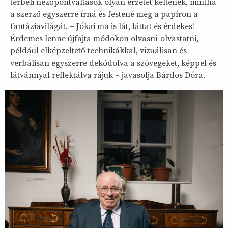
térbeli nézőpontváltások olyan érzetet keltenek, mintha
a szerző egyszerre írná és festené meg a papíron a
fantáziavilágát. – Jókai ma is lát, láttat és érdekes!
Érdemes lenne újfajta módokon olvasni-olvastatni,
például elképzeltető technikákkal, vizuálisan és
verbálisan egyszerre dekódolva a szövegeket, képpel és
látvánnyal reflektálva rájuk – javasolja Bárdos Dóra.