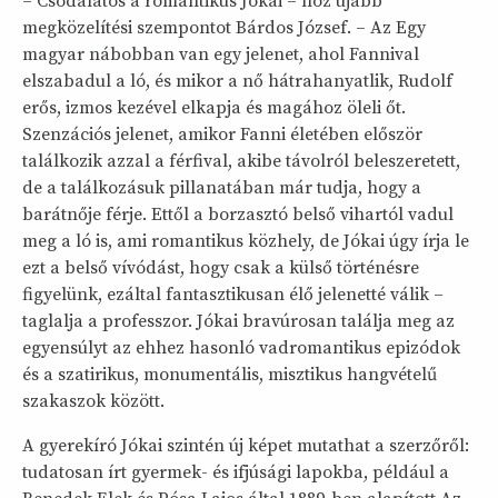
– Csodálatos a romantikus Jókai – hoz újabb
megközelítési szempontot Bárdos József. – Az Egy
magyar nábobban van egy jelenet, ahol Fannival
elszabadul a ló, és mikor a nő hátrahanyatlik, Rudolf
erős, izmos kezével elkapja és magához öleli őt.
Szenzációs jelenet, amikor Fanni életében először
találkozik azzal a férfival, akibe távolról beleszeretett,
de a találkozásuk pillanatában már tudja, hogy a
barátnője férje. Ettől a borzasztó belső vihartól vadul
meg a ló is, ami romantikus közhely, de Jókai úgy írja le
ezt a belső vívódást, hogy csak a külső történésre
figyelünk, ezáltal fantasztikusan élő jelenetté válik –
taglalja a professzor. Jókai bravúrosan találja meg az
egyensúlyt az ehhez hasonló vadromantikus epizódok
és a szatirikus, monumentális, misztikus hangvételű
szakaszok között.
A gyerekíró Jókai szintén új képet mutathat a szerzőről:
tudatosan írt gyermek- és ifjúsági lapokba, például a