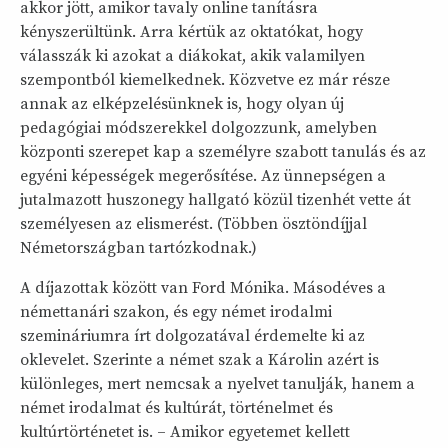
akkor jött, amikor tavaly online tanításra
kényszerültünk. Arra kértük az oktatókat, hogy
válasszák ki azokat a diákokat, akik valamilyen
szempontból kiemelkednek. Közvetve ez már része
annak az elképzelésünknek is, hogy olyan új
pedagógiai módszerekkel dolgozzunk, amelyben
központi szerepet kap a személyre szabott tanulás és az
egyéni képességek megerősítése. Az ünnepségen a
jutalmazott huszonegy hallgató közül tizenhét vette át
személyesen az elismerést. (Többen ösztöndíjjal
Németországban tartózkodnak.)
A díjazottak között van Ford Mónika. Másodéves a
némettanári szakon, és egy német irodalmi
szemináriumra írt dolgozatával érdemelte ki az
oklevelet. Szerinte a német szak a Károlin azért is
különleges, mert nemcsak a nyelvet tanulják, hanem a
német irodalmat és kultúrát, történelmet és
kultúrtörténetet is. – Amikor egyetemet kellett