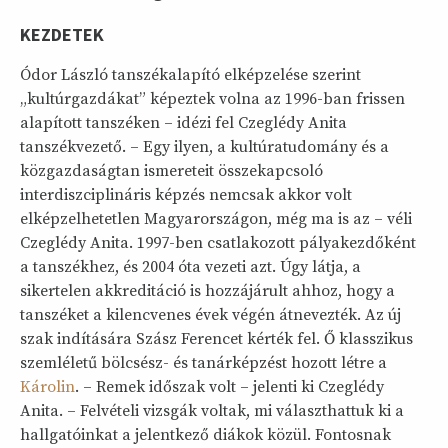
KEZDETEK
Ódor László tanszékalapító elképzelése szerint
„kultúrgazdákat” képeztek volna az 1996-ban frissen
alapított tanszéken – idézi fel Czeglédy Anita
tanszékvezető. – Egy ilyen, a kultúratudomány és a
közgazdaságtan ismereteit összekapcsoló
interdiszciplináris képzés nemcsak akkor volt
elképzelhetetlen Magyarországon, még ma is az – véli
Czeglédy Anita. 1997-ben csatlakozott pályakezdőként
a tanszékhez, és 2004 óta vezeti azt. Úgy látja, a
sikertelen akkreditáció is hozzájárult ahhoz, hogy a
tanszéket a kilencvenes évek végén átnevezték. Az új
szak indítására Szász Ferencet kérték fel. Ő klasszikus
szemléletű bölcsész- és tanárképzést hozott létre a
Károlin
. – Remek időszak volt – jelenti ki Czeglédy
Anita. – Felvételi vizsgák voltak, mi választhattuk ki a
hallgatóinkat a jelentkező diákok közül. Fontosnak