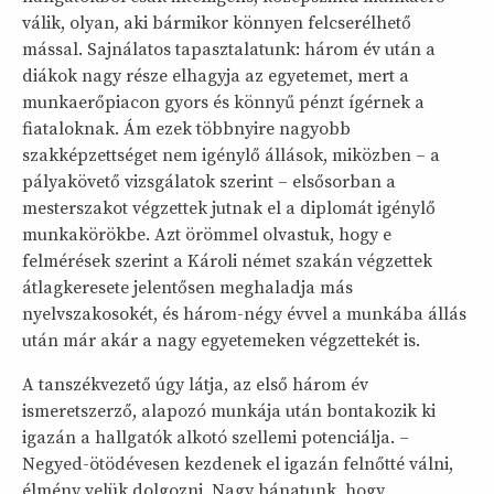
válik, olyan, aki bármikor könnyen felcserélhető
mással. Sajnálatos tapasztalatunk: három év után a
diákok nagy része elhagyja az egyetemet, mert a
munkaerőpiacon gyors és könnyű pénzt ígérnek a
fiataloknak. Ám ezek többnyire nagyobb
szakképzettséget nem igénylő állások, miközben – a
pályakövető vizsgálatok szerint – elsősorban a
mesterszakot végzettek jutnak el a diplomát igénylő
munkakörökbe. Azt örömmel olvastuk, hogy e
felmérések szerint a Károli német szakán végzettek
átlagkeresete jelentősen meghaladja más
nyelvszakosokét, és három-négy évvel a munkába állás
után már akár a nagy egyetemeken végzettekét is.
A tanszékvezető úgy látja, az első három év
ismeretszerző, alapozó munkája után bontakozik ki
igazán a hallgatók alkotó szellemi potenciálja. –
Negyed-ötödévesen kezdenek el igazán felnőtté válni,
élmény velük dolgozni. Nagy bánatunk, hogy