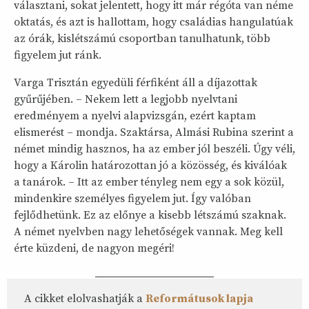
választani, sokat jelentett, hogy itt már régóta van néme
oktatás, és azt is hallottam, hogy családias hangulatúak
az órák, kislétszámú csoportban tanulhatunk, több
figyelem jut ránk.
Varga Trisztán egyedüli férfiként áll a díjazottak
gyűrűjében. – Nekem lett a legjobb nyelvtani
eredményem a nyelvi alapvizsgán, ezért kaptam
elismerést – mondja. Szaktársa, Almási Rubina szerint a
német mindig hasznos, ha az ember jól beszéli. Úgy véli,
hogy a Károlin határozottan jó a közösség, és kiválóak
a tanárok. – Itt az ember tényleg nem egy a sok közül,
mindenkire személyes figyelem jut. Így valóban
fejlődhetünk. Ez az előnye a kisebb létszámú szaknak.
A német nyelvben nagy lehetőségek vannak. Meg kell
érte küzdeni, de nagyon megéri!
A cikket elolvashatják a
Reformátusok lapja