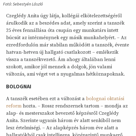
Fotó: Sebestyén László
Czeglédy Anita úgy látja, kollégái elkötelezettségéről
árulkodik az a beszédes adat, amely szerint a tanszék
25 éves fennállása óta csupán egy munkatárs intett
búcsút az intézménynek egy másik munkahelyért. – Az
ezredfordulón már stabilan működött a tanszék, évente
hatvan-hetven új hallgató csatlakozott – emlékezik
vissza a tanszékvezető. Ám ahogy általában lenni
szokott, amikor jól mennek a dolgok, jön valami
változás, ami véget vet a nyugalmas hétköznapoknak.
BOLOGNAI
A tanszék esetében ezt a változást a
bolognai oktatási
reform
hozta. – Rossz rendszernek tartom – mondja az
alap- és mesterszakot bevezető képzésről Czeglédy
Anita. Szerinte ugyanis három év alatt senkiből nem
lesz értelmiségi. – Az alapképzés három éve alatt a
hallgatókból csak intelligens, középszintű munkaerő