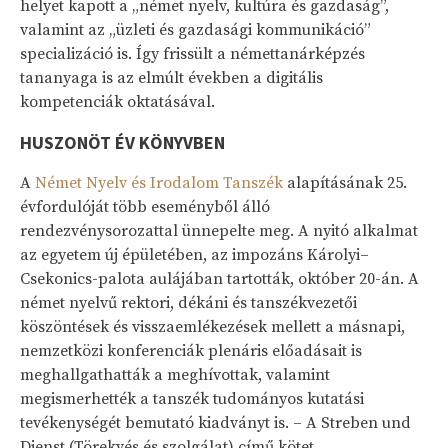
helyet kapott a „német nyelv, kultúra és gazdaság”,
valamint az „üzleti és gazdasági kommunikáció”
specializáció is. Így frissült a némettanárképzés
tananyaga is az elmúlt években a digitális
kompetenciák oktatásával.
HUSZONÖT ÉV KÖNYVBEN
A
Német Nyelv és Irodalom Tanszék
alapításának 25.
évfordulóját több eseményből álló
rendezvénysorozattal ünnepelte meg. A nyitó alkalmat
az egyetem új épületében, az impozáns Károlyi–
Csekonics-palota aulájában tartották, október 20-án. A
német nyelvű rektori, dékáni és tanszékvezetői
köszöntések és visszaemlékezések mellett a másnapi,
nemzetközi konferenciák plenáris előadásait is
meghallgathatták a meghívottak, valamint
megismerhették a tanszék tudományos kutatási
tevékenységét bemutató kiadványt is. – A Streben und
Dienst (Törekvés és szolgálat) című kötet