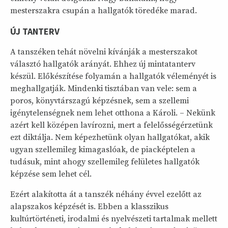
mesterszakra csupán a hallgatók töredéke marad.
ÚJ TANTERV
A tanszéken tehát növelni kívánják a mesterszakot
választó hallgatók arányát. Ehhez új mintatanterv
készül. Előkészítése folyamán a hallgatók véleményét is
meghallgatják. Mindenki tisztában van vele: sem a
poros, könyvtárszagú képzésnek, sem a szellemi
igénytelenségnek nem lehet otthona a Károli. – Nekünk
azért kell középen lavírozni, mert a felelősségérzetünk
ezt diktálja. Nem képezhetünk olyan hallgatókat, akik
ugyan szellemileg kimagaslóak, de piacképtelen a
tudásuk, mint ahogy szellemileg felületes hallgatók
képzése sem lehet cél.
Ezért alakította át a tanszék néhány évvel ezelőtt az
alapszakos képzését is. Ebben a klasszikus
kultúrtörténeti, irodalmi és nyelvészeti tartalmak mellett