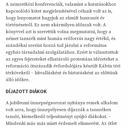
A nemzetközi konferenciák, valamint a kutatásokhoz
kapcsolódó kötet megjelenítésével célunk volt az is,
hogy lenyomatot hagyjuk az elmúlt huszonöt év
történéseiről. Ez nem akármilyen időszak volt. A
könyvvel azt is szerettük volna megmutatni, hogy a
német tanszék mint humán erőforrás nagy értékű, és
szándékai szerint hozzá tud járulni a református
egyház társadalmi szolgálatához. Ezért is választottuk
az egyes fejezeteket elhatároló protestáns idézeteket a
reformáció ötszázadik évfordulójára készült Kálvin téri
térkövekről – hitvallásként és biztatásként az előttünk
álló időkre.
DÍJAZOTT DIÁKOK
A jubileumi ünnepségsorozat nyitánya remek alkalom
volt arra, hogy ünnepélyesen díjazzák a tanszéken
tanuló, kiemelkedő teljesítményt nyújtó diákokat. –
Mindenki más-más miatt érdemelt elismerést. Az ötlet