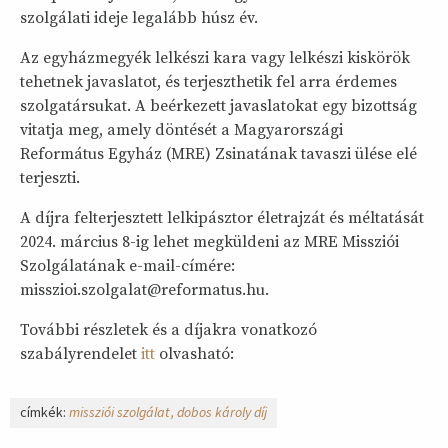
szolgálati ideje legalább húsz év.
Az egyházmegyék lelkészi kara vagy lelkészi kiskörök
tehetnek javaslatot, és terjeszthetik fel arra érdemes
szolgatársukat. A beérkezett javaslatokat egy bizottság
vitatja meg, amely döntését a Magyarországi
Református Egyház (MRE) Zsinatának tavaszi ülése elé
terjeszti.
A díjra felterjesztett lelkipásztor életrajzát és méltatását
2024. március 8-ig lehet megküldeni az MRE Missziói
Szolgálatának e-mail-címére:
misszioi.szolgalat@reformatus.hu.
További részletek és a díjakra vonatkozó
szabályrendelet
itt
olvasható:
címkék:
missziói szolgálat
dobos károly díj