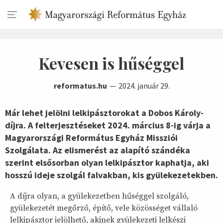
Kevesen is hűséggel
reformatus.hu
2024. január 29.
Már lehet jelölni lelkipásztorokat a Dobos Károly-
díjra. A felterjesztéseket 2024. március 8-ig várja a
Magyarországi Református Egyház Missziói
Szolgálata. Az elismerést az alapító szándéka
szerint elsősorban olyan lelkipásztor kaphatja, aki
hosszú ideje szolgál falvakban, kis gyülekezetekben.
A díjra olyan, a gyülekezetben hűséggel szolgáló,
gyülekezetét megőrző, építő, vele közösséget vállaló
lelkipásztor jelölhető, akinek gyülekezeti lelkészi