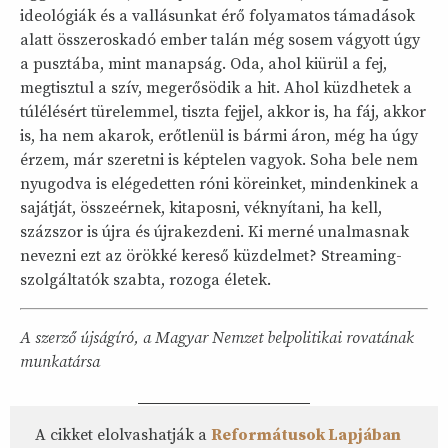
ideológiák és a vallásunkat érő folyamatos támadások
alatt összeroskadó ember talán még sosem vágyott úgy
a pusztába, mint manapság. Oda, ahol kiürül a fej,
megtisztul a szív, megerősödik a hit. Ahol küzdhetek a
túlélésért türelemmel, tiszta fejjel, akkor is, ha fáj, akkor
is, ha nem akarok, erőtlenül is bármi áron, még ha úgy
érzem, már szeretni is képtelen vagyok. Soha bele nem
nyugodva is elégedetten róni köreinket, mindenkinek a
sajátját, összeérnek, kitaposni, véknyítani, ha kell,
százszor is újra és újrakezdeni. Ki merné unalmasnak
nevezni ezt az örökké kereső küzdelmet? Streaming-
szolgáltatók szabta, rozoga életek.
A szerző újságíró, a Magyar Nemzet belpolitikai rovatának
munkatársa
A cikket elolvashatják a
Reformátusok Lapjában