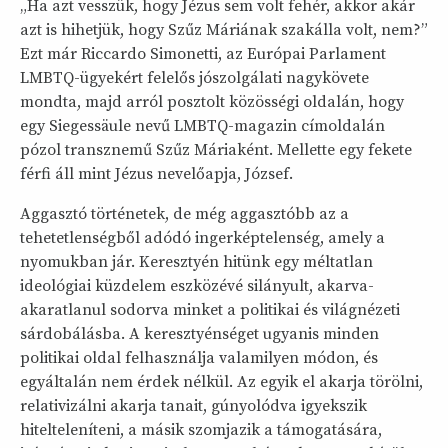
„Ha azt vesszük, hogy Jézus sem volt fehér, akkor akár
azt is hihetjük, hogy Szűz Máriának szakálla volt, nem?”
Ezt már Riccardo Simonetti, az Európai Parlament
LMBTQ-ügyekért felelős jószolgálati nagykövete
mondta, majd arról posztolt közösségi oldalán, hogy
egy Siegessäule nevű LMBTQ-magazin címoldalán
pózol transznemű Szűz Máriaként. Mellette egy fekete
férfi áll mint Jézus nevelőapja, József.
Aggasztó történetek, de még aggasztóbb az a
tehetetlenségből adódó ingerképtelenség, amely a
nyomukban jár. Keresztyén hitünk egy méltatlan
ideológiai küzdelem eszközévé silányult, akarva-
akaratlanul sodorva minket a politikai és világnézeti
sárdobálásba. A keresztyénséget ugyanis minden
politikai oldal felhasználja valamilyen módon, és
egyáltalán nem érdek nélkül. Az egyik el akarja törölni,
relativizálni akarja tanait, gúnyolódva igyekszik
hitelteleníteni, a másik szomjazik a támogatására,