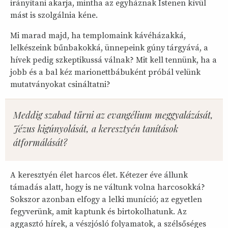
irányítani akarja, mintha az egyháznak Istenen kívül
mást is szolgálnia kéne.
Mi marad majd, ha templomaink kávéházakká,
lelkészeink bűnbakokká, ünnepeink gúny tárgyává, a
hívek pedig szkeptikussá válnak? Mit kell tennünk, ha a
jobb és a bal kéz marionettbábuként próbál velünk
mutatványokat csináltatni?
Meddig szabad tűrni az evangélium meggyalázását,
Jézus kigúnyolását, a keresztyén tanítások
átformálását?
A keresztyén élet harcos élet. Kétezer éve állunk
támadás alatt, hogy is ne váltunk volna harcosokká?
Sokszor azonban elfogy a lelki muníció; az egyetlen
fegyverünk, amit kaptunk és birtokolhatunk. Az
aggasztó hírek, a vészjósló folyamatok, a szélsőséges