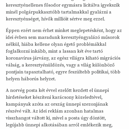
keresztyénellenes fősodor egymásra licitálva igyekszik
minél polgárpukkasztóbb tartalmakkal gyalázni a
keresztyénséget, hívők millióit sértve meg ezzel.
Éppen ezért nem érhet minket meglepetésként, hogy az
idei évben sem maradunk keresztyéngyalázó műsorok
nélkül, hiába kellene olyan égető problémákkal
foglalkozni inkább, mint a lassan két éve tartó
koronavírus-járvány, az egész világra kiható migrációs
válság, a keresztyénüldözés, vagy a világ különböző
pontjain tapasztalható, egyre feszültebb politikai, több
helyen háborús helyzet.
A norvég posta két évvel ezelőtt kezdett el ünnepi
hirdetéseket készíteni karácsony közeledtével,
kampányuk azóta az ország ünnepi szezonjának
részévé vált. Az idei reklám azonban hatalmas
visszhangot váltott ki, mivel a posta úgy döntött,
legújabb ünnepi alkotásában arról emlékezik meg,