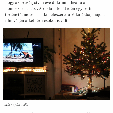
hogy az ország ötven éve dekriminalizálta a
homoszexualitást. A reklám tehát idén egy férfi
történetét meséli el, aki beleszeret a Mikulásba, majd a
film végén a két férfi csókot is vált.
Fotó: Kapás Csilla