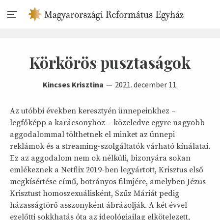
Körkörös pusztaságok
Kincses Krisztina
2021. december 11.
Az utóbbi években keresztyén ünnepeinkhez –
legfőképp a karácsonyhoz – közeledve egyre nagyobb
aggodalommal tölthetnek el minket az ünnepi
reklámok és a streaming-szolgáltatók várható kínálatai.
Ez az aggodalom nem ok nélküli, bizonyára sokan
emlékeznek a Netflix 2019-ben legyártott, Krisztus első
megkísértése című, botrányos filmjére, amelyben Jézus
Krisztust homoszexuálisként, Szűz Máriát pedig
házasságtörő asszonyként ábrázolják. A két évvel
ezelőtti sokkhatás óta az ideológiailag elkötelezett,