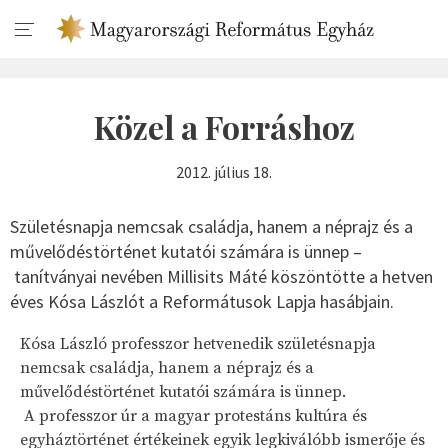
Közel a Forráshoz
2012. július 18.
Születésnapja nemcsak családja, hanem a néprajz és a
művelődéstörténet kutatói számára is ünnep –
tanítványai nevében Millisits Máté köszöntötte a hetven
éves Kósa Lászlót a Reformátusok Lapja hasábjain.
Kósa László professzor hetvenedik születésnapja
nemcsak családja, hanem a néprajz és a
művelődéstörténet kutatói számára is ünnep.
A professzor úr a magyar protestáns kultúra és
egyháztörténet értékeinek egyik legkiválóbb ismerője és