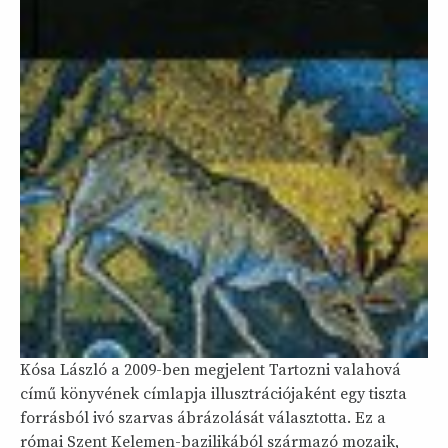
Kósa László a 2009-ben megjelent Tartozni valahová
című könyvének címlapja illusztrációjaként egy tiszta
forrásból ivó szarvas ábrázolását választotta. Ez a
római Szent Kelemen-bazilikából származó mozaik,