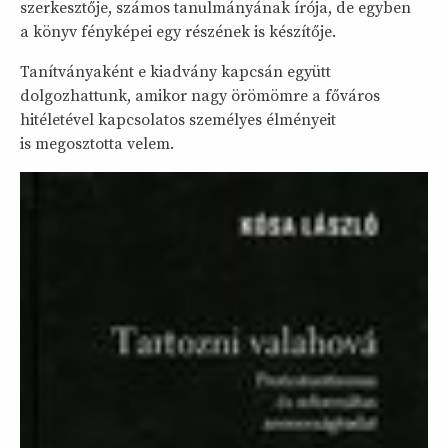
szerkesztője, számos tanulmányának írója, de egyben
a könyv fényképei egy részének is készítője.
Tanítványaként e kiadvány kapcsán együtt
dolgozhattunk, amikor nagy örömömre a főváros
hitéletével kapcsolatos személyes élményeit
is megosztotta velem.