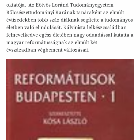
oktatója. Az Eötvös Loránd Tudományegyetem
Bölcsészettudományi Karának tanáraként az elmúlt
évtizedekben több száz diáknak segítette a tudományos
életben való elindulását. Kálvinista lelkészcsaládban
felnevelkedve egész életében nagy odaadással kutatta a
magyar reformátusságnak az elmúlt két
évszázadban végbement változásait.