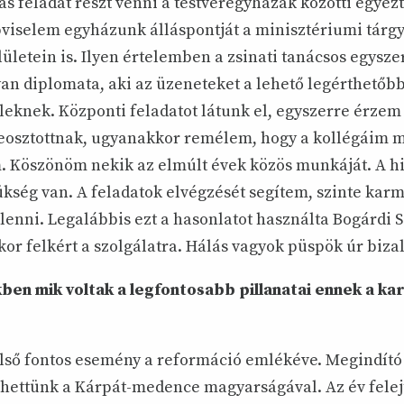
s feladat részt venni a testvéregyházak közötti egyez
viselem egyházunk álláspontját a minisztériumi tárg
ületein is. Ilyen értelemben a zsinati tanácsos egysze
lyan diplomata, aki az üzeneteket a lehető legérthetőb
leknek. Központi feladatot látunk el, egyszerre érz
eosztottnak, ugyanakkor remélem, hogy a kollégáim 
. Köszönöm nekik az elmúlt évek közös munkáját. A hi
ükség van. A feladatok elvégzését segítem, szinte kar
lenni. Legalábbis ezt a hasonlatot használta Bogárdi 
or felkért a szolgálatra. Hálás vagyok püspök úr biza
ben mik voltak a legfontosabb pillanatai ennek a ka
ső fontos esemény a reformáció emlékéve. Megindító 
hettünk a Kárpát-medence magyarságával. Az év felej