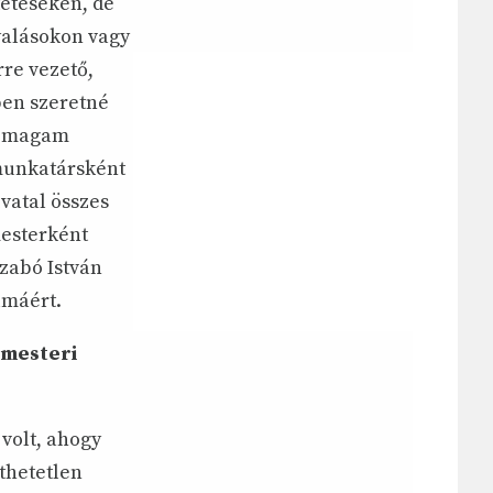
tetéseken, de
yalásokon vagy
rre vezető,
ben szeretné
em magam
munkatársként
vatal összes
mesterként
Szabó István
lmáért.
rmesteri
volt, ahogy
thetetlen