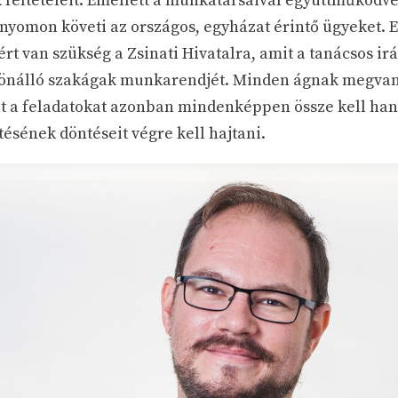
k feltételeit. Emellett a munkatársaival együttműködve
 nyomon követi az országos, egyházat érintő ügyeket. 
ért van szükség a Zsinati Hivatalra, amit a tanácsos irá
 önálló szakágak munkarendjét. Minden ágnak megvan 
et a feladatokat azonban mindenképpen össze kell han
ésének döntéseit végre kell hajtani.