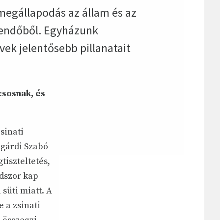
megállapodás az állam és az
tendőből. Egyházunk
vek jelentősebb pillanatait
csosnak, és
sinati
ogárdi Szabó
tiszteltetés,
odszor kap
süti miatt. A
 a zsinati