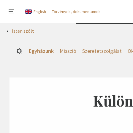
English
Törvények, dokumentumok
Isten szólt
Egyházunk
Misszió
Szeretetszolgálat
Ok
Külön