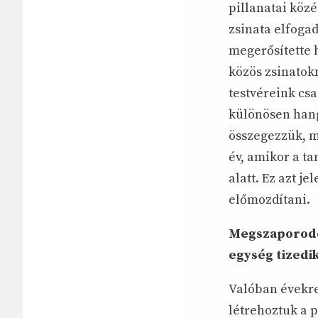
pillanatai köz
zsinata elfogad
megerősítette 
közös zsinatok
testvéreink cs
különösen hang
összegezzük, m
év, amikor a ta
alatt. Ez azt 
előmozdítani.
Megszaporodó
egység tizedik
Valóban évekre
létrehoztuk a 