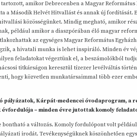
é tartozott, amikor Debrecenben a Magyar Református
ta a Második Helvét Hitvallást és annak új fordítását. 
hitvallási közösségünket. Mindig megható, amikor rés
nak, például amikor a diaszpórában élő magyar refor
atlakozhattak az egységes Magyar Református Egyházh
zik, a hivatali munka is lehet inspiráló. Minden év v
ilyen feladatokat végeztünk el, a beszámolókból tudju
nácsosi titkárságon keresztül tízezer levélváltás történ
jelenti, hogy közvetlen munkatársaimmal több ezer emb
 pályázatok, Kárpát-medencei óvodaprogram, a r
 évfordulója – minden évre jutottak komoly feladat
 bontható a változás. Komoly fordulópont volt példáu
pályázati irodát. Tevékenységüknek köszönhetően egys