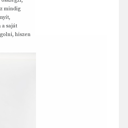
 összegzi,
Ez mindig
nyít,
a saját
golni, hiszen