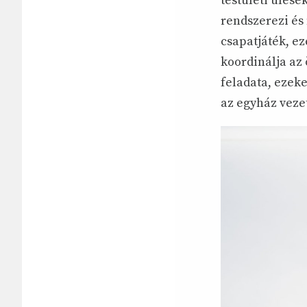
testületi ülése
rendszerezi és
csapatjáték, ez
koordinálja az
feladata, ezek
az egyház vezet