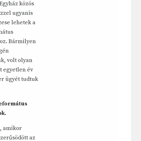
 Egyház közös
Ezzel ugyanis
zese lehetek a
mátus
oz. Bármilyen
égén
k, volt olyan
t egyetlen év
er ügyét tudtuk
eformátus
ok.
l, amikor
zerűsödött az