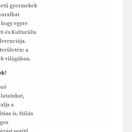
yzetű gyermekek
nyaralhat
, hogy egyre
i és Kulturális
ferenciája.
területén: a
k világában.
ek?
ozó
latainkat,
alja a
tása is. Hálás
ágos
ózást segítő