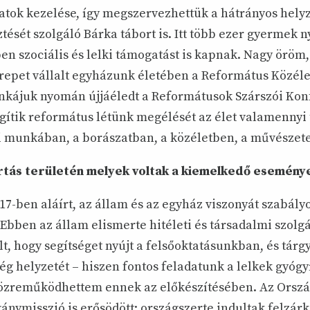
atok kezelése, így megszervezhettük a hátrányos hel
ztését szolgáló Bárka tábort is. Itt több ezer gyermek 
en szociális és lelki támogatást is kapnak. Nagy öröm
epet vállalt egyházunk életében a Református Közélet
nkájuk nyomán újjáéledt a Reformátusok Szárszói Kon
gítik református létünk megélését az élet valamennyi 
munkában, a borászatban, a közéletben, a művészete
rtás területén melyek voltak a kiemelkedő esemény
017-ben aláírt, az állam és az egyház viszonyát szabály
Ebben az állam elismerte hitéleti és társadalmi szolgá
lt, hogy segítséget nyújt a felsőoktatásunkban, és tárgy
g helyzetét – hiszen fontos feladatunk a lelkek gyógyí
özreműködhettem ennek az előkészítésében. Az Orsz
nymisszió is erősödött: országszerte indultak felzárk