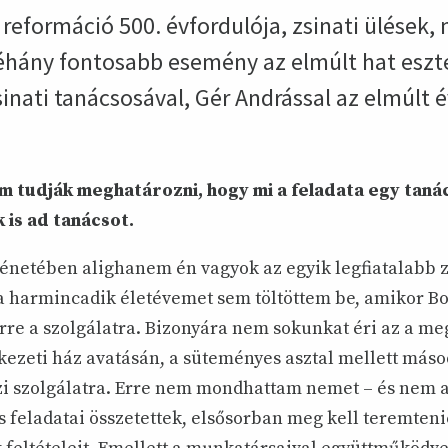
eformáció 500. évfordulója, zsinati ülések, 
néhány fontosabb esemény az elmúlt hat esz
inati tanácsosával, Gér Andrással az elmúlt é
m tudják meghatározni, hogy mi a feladata egy taná
 is ad tanácsot.
énetében alighanem én vagyok az egyik legfiatalabb z
a harmincadik életévemet sem töltöttem be, amikor B
erre a szolgálatra. Bizonyára nem sokunkat éri az a meg
kezeti ház avatásán, a süteményes asztal mellett más
zi szolgálatra. Erre nem mondhattam nemet – és nem a 
s feladatai összetettek, elsősorban meg kell teremtenie