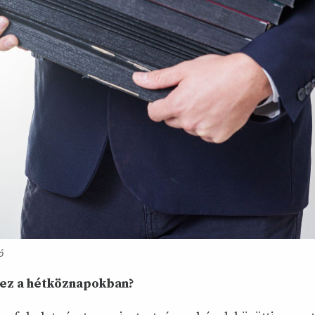
ó
 ez a hétköznapokban?