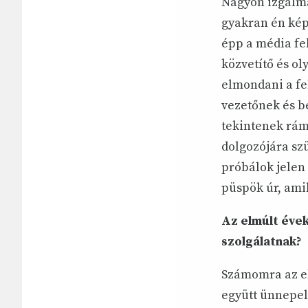
Nagyon izgalma
gyakran én kép
épp a média fel
közvetítő és o
elmondani a fe
vezetőnek és b
tekintenek rám
dolgozójára sz
próbálok jelen 
püspök úr, amik
Az elmúlt évek
szolgálatnak?
Számomra az el
együtt ünnepel