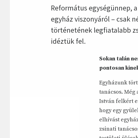
Református egységünnep, a r
egyház viszonyáról – csak 
történetének legfiatalabb zs
idéztük fel.
Sokan talán ne
pontosan kinek
Egyházunk tört
tanácsos. Még 
István felkért 
hogy egy gyüle
elhívást egyhá
zsinati tanácso