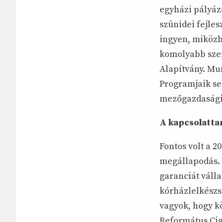
egyházi pályáz
szünidei fejles
ingyen, miközb
komolyabb szer
Alapítvány. Mu
Programjaik se
mezőgazdasági 
A kapcsolatta
Fontos volt a 2
megállapodás. 
garanciát válla
kórházlelkészsé
vagyok, hogy k
Református Cigá