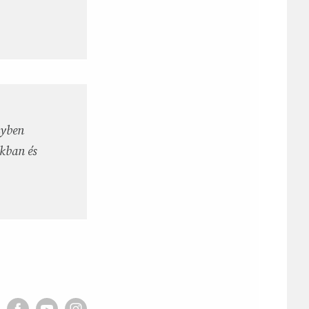
lyben
okban és