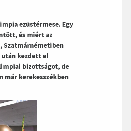
limpia ezüstérmese. Egy
tött, és miért az
an, Szatmárnémetiben
 után kezdett el
impiai bizottságot, de
ben már kerekesszékben