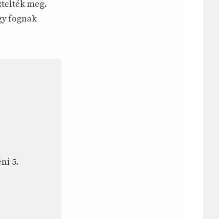
ztelték meg.
gy fognak
ni 5.