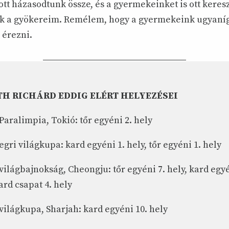
tt házasodtunk össze, és a gyermekeinket is ott keres
k a gyökereim. Remélem, hogy a gyermekeink ugyaní
 érezni.
H RICHÁRD EDDIG ELÉRT HELYEZÉSEI
 Paralimpia, Tokió: tőr egyéni 2. hely
egri világkupa: kard egyéni 1. hely, tőr egyéni 1. hely
 világbajnokság, Cheongju: tőr egyéni 7. hely, kard egyé
ard csapat 4. hely
 világkupa, Sharjah: kard egyéni 10. hely