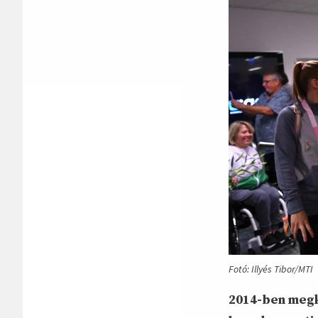
Fotó: Illyés Tibor/MTI
2014-ben megk