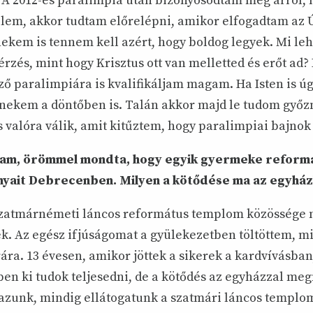
. A 2012-es paralimpia után bizonyosodtam meg arról, 
elem, akkor tudtam előrelépni, amikor elfogadtam az Ú
ekem is tennem kell azért, hogy boldog legyek. Mi leh
rzés, mint hogy Krisztus ott van melletted és erőt ad?
ő paralimpiára is kvalifikáljam magam. Ha Isten is úg
nekem a döntőben is. Talán akkor majd le tudom győz
 valóra válik, amit kitűztem, hogy paralimpiai bajnok
tam, örömmel mondta, hogy egyik gyermeke reformá
nyait Debrecenben. Milyen a kötődése ma az egyhá
szatmárnémeti láncos református templom közössége 
ek. Az egész ifjúságomat a gyülekezetben töltöttem, 
ára. 13 évesen, amikor jöttek a sikerek a kardvívásba
ben ki tudok teljesedni, de a kötődés az egyházzal me
zunk, mindig ellátogatunk a szatmári láncos templo