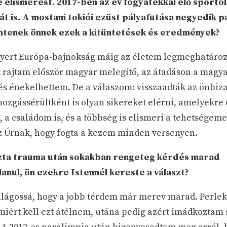
 elismerést. 2017-ben az év fogyatékkal élő sportoló
át is. A mostani tokiói ezüst pályafutása negyedik p
entenek önnek ezek a kitüntetések és eredmények?
yert Európa-bajnokság máig az életem legmeghatároz
t rajtam először magyar melegítő, az átadáson a magy
és énekelhettem. De a válaszom: visszaadták az önbiz
ozgássérültként is olyan sikereket elérni, amelyekre
 a családom is, és a többség is elismeri a tehetségem
z Úrnak, hogy fogta a kezem minden versenyen.
zta trauma után sokakban rengeteg kérdés marad
anul, ön ezekre Istennél kereste a választ?
világossá, hogy a jobb térdem már merev marad. Perle
 miért kell ezt átélnem, utána pedig azért imádkoztam 