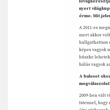
lovagkeresztje
nyert világkup
érme. Mit jel
A 2011-es megn
mert akkor vol
hallgathattam 
képes vagyok m
büszke lehetek,
hálás vagyok a
A baleset oko
megválaszolatl
2009-ben vált 
Istennel, hogy