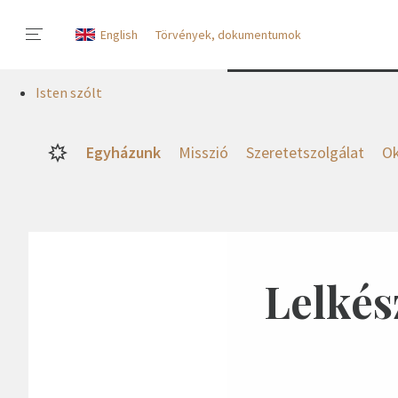
English
Törvények, dokumentumok
Isten szólt
Egyházunk
Misszió
Szeretetszolgálat
Ok
Lelkés