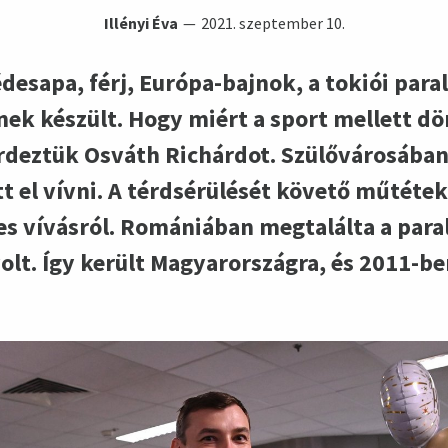
Illényi Éva
2021. szeptember 10.
sapa, férj, Európa-bajnok, a tokiói para
ek készült. Hogy miért a sport mellett dön
érdeztük Osváth Richárdot. Szülővárosáb
t el vívni. A térdsérülését követő műtétek
s vívásról. Romániában megtalálta a paral
olt. Így került Magyarországra, és 2011-