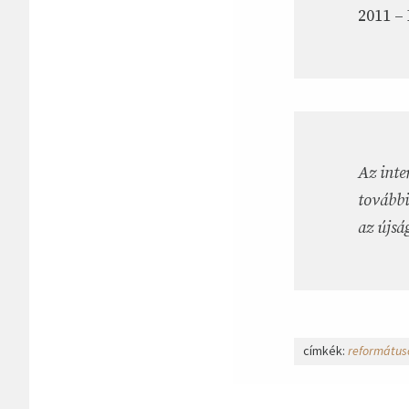
2011 –
Az inte
további
az újsá
címkék:
református