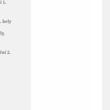
i 1.
. hely
ly,
éni 2.