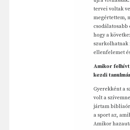
újra vívhassak
tervei voltak v
megértettem, n
csodálatosabb é
hogy a következ
szurkolhatnak 
ellenfelemet és
Amikor felhív
kezdi tanulmá
Gyerekként a 
volt a szívemn
jártam bibliaór
a sport az, ami
Amikor hazauta