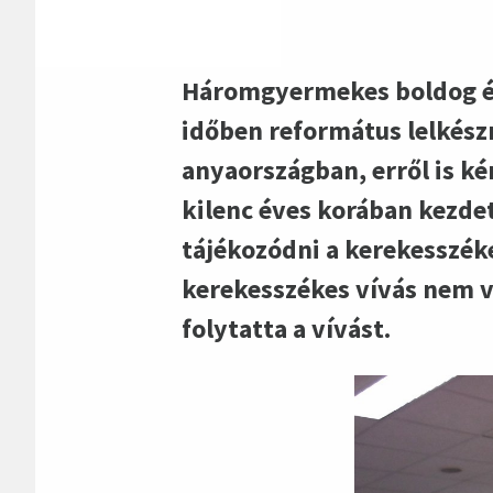
Háromgyermekes boldog éde
időben református lelkészn
anyaországban, erről is k
kilenc éves korában kezdet
tájékozódni a kerekesszéke
kerekesszékes vívás nem v
folytatta a vívást.