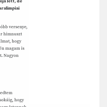
ja lett, de
aralimpiai
óbb versenye,
ar himnuszt
almat, hogy
 én magam is
et. Nagyon
kedtem
sokáig, hogy