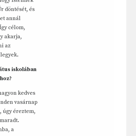
hogy Istennek
r döntését, és
et annál
 Így célom,
y akarja,
ni az
 legyek.
tus iskolában
zhoz?
nagyon kedves
minden vasárnap
n, úgy éreztem,
gmaradt.
mba, a