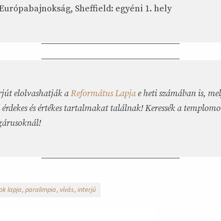
 Európabajnokság, Sheffield: egyéni 1. hely
rjút elolvashatják a
Református Lapja
e heti számában is, me
 érdekes és értékes tartalmakat találnak! Keressék a templom
gárusoknál!
ok lapja
paralimpia
vívás
interjú