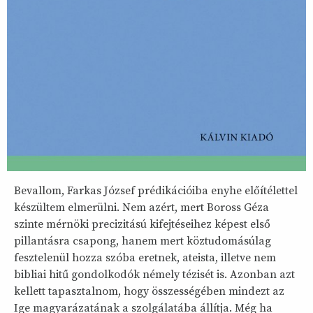
Bevallom, Farkas József prédikációiba enyhe előítélettel
készültem elmerülni. Nem azért, mert Boross Géza
szinte mérnöki precizitású kifejtéseihez képest első
pillantásra csapong, hanem mert köztudomásúlag
fesztelenül hozza szóba eretnek, ateista, illetve nem
bibliai hitű gondolkodók némely tézisét is. Azonban azt
kellett tapasztalnom, hogy összességében mindezt az
Ige magyarázatának a szolgálatába állítja. Még ha