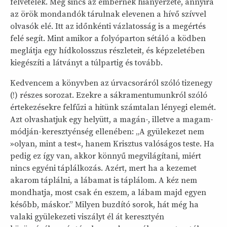
felvételek. Még sincs az embernek hiányérzete, annyira
az örök mondandók tárulnak elevenen a hívő szívvel
olvasók elé. Itt az időnkénti vázlatosság is a megértés
felé segít. Mint amikor a folyóparton sétáló a ködben
meglátja egy hídkolosszus részleteit, és képzeletében
kiegészíti a látványt a túlpartig és tovább.
Kedvencem a könyvben az úrvacsoráról szóló tizenegy
(!) részes sorozat. Ezekre a sákramentumunkról szóló
értekezésekre felfűzi a hitünk számtalan lényegi elemét.
Azt olvashatjuk egy helyütt, a magán-, illetve a magam-
módján-keresztyénség ellenében: „A gyülekezet nem
»olyan, mint a test«, hanem Krisztus valóságos teste. Ha
pedig ez így van, akkor könnyű megvilágítani, miért
nincs egyéni táplálkozás. Azért, mert ha a kezemet
akarom táplálni, a lábamat is táplálom. A kéz nem
mondhatja, most csak én eszem, a lábam majd egyen
később, máskor.” Milyen buzdító sorok, hát még ha
valaki gyülekezeti viszályt él át keresztyén