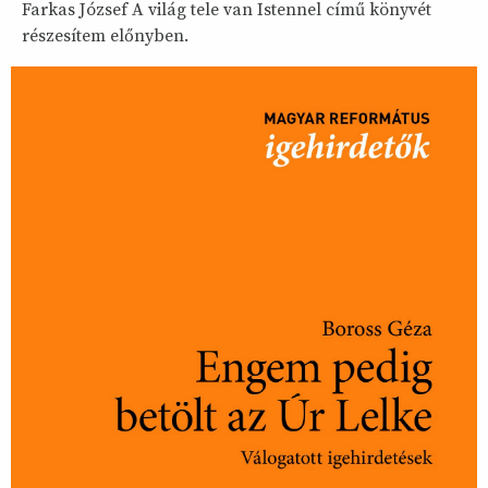
Farkas József A világ tele van Istennel című könyvét
részesítem előnyben.