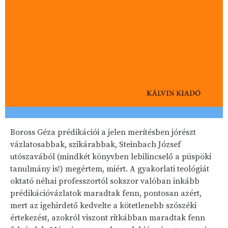
Boross Géza prédikációi a jelen merítésben jórészt
vázlatosabbak, szikárabbak, Steinbach József
utószavából (mindkét könyvben lebilincselő a püspöki
tanulmány is!) megértem, miért. A gyakorlati teológiát
oktató néhai professzortól sokszor valóban inkább
prédikációvázlatok maradtak fenn, pontosan azért,
mert az igehirdető kedvelte a kötetlenebb szószéki
értekezést, azokról viszont ritkábban maradtak fenn