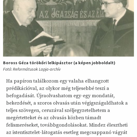
Boross Géza törökőri lelkipásztor (a képen jobboldalt)
Fotó: Reformátusok Lapja-archív
Ha papíron találkozom egy valaha elhangzott
prédikációval, az olykor még teljesebbé teszi a
befogadását. Újraolvashatom egy-egy mondatát,
bekezdését, a szoros olvasás után végigszáguldhatok a
teljes szövegen, ceruzával széljegyzetelhetem a
megértetteket és az olvasás közben támadt
felismeréseket, továbbgondolásokat. Mindez élesztheti
az istentisztelet-látogatás esetleg megcsappanó vágyát