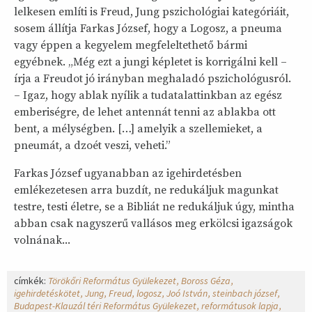
lelkesen említi is Freud, Jung pszichológiai kategóriáit,
sosem állítja Farkas József, hogy a Logosz, a pneuma
vagy éppen a kegyelem megfeleltethető bármi
egyébnek. „Még ezt a jungi képletet is korrigálni kell –
írja a Freudot jó irányban meghaladó pszichológusról.
– Igaz, hogy ablak nyílik a tudatalattinkban az egész
emberiségre, de lehet antennát tenni az ablakba ott
bent, a mélységben. […] amelyik a szellemieket, a
pneumát, a dzoét veszi, veheti.”
Farkas József ugyanabban az igehirdetésben
emlékezetesen arra buzdít, ne redukáljuk magunkat
testre, testi életre, se a Bibliát ne redukáljuk úgy, mintha
abban csak nagyszerű vallásos meg erkölcsi igazságok
volnának...
címkék:
Törökőri Református Gyülekezet
Boross Géza
igehirdetéskötet
Jung
Freud
logosz
Joó István
steinbach józsef
Budapest-Klauzál téri Református Gyülekezet
reformátusok lapja