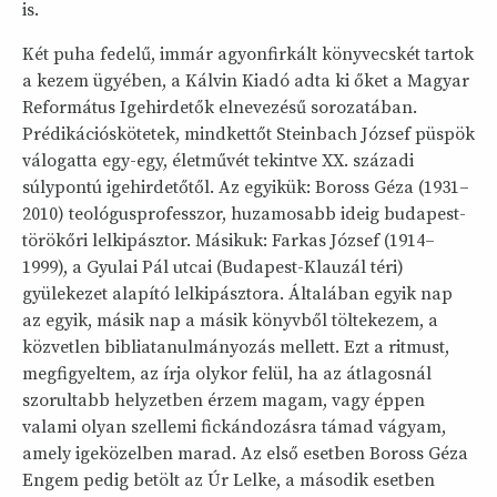
is.
Két puha fedelű, immár agyonfirkált könyvecskét tartok
a kezem ügyében, a Kálvin Kiadó adta ki őket a Magyar
Református Igehirdetők elnevezésű sorozatában.
Prédikációskötetek, mindkettőt Steinbach József püspök
válogatta egy-egy, életművét tekintve XX. századi
súlypontú igehirdetőtől. Az egyikük: Boross Géza (1931–
2010) teológusprofesszor, huzamosabb ideig budapest-
törökőri lelkipásztor. Másikuk: Farkas József (1914–
1999), a Gyulai Pál utcai (Budapest-Klauzál téri)
gyülekezet alapító lelkipásztora. Általában egyik nap
az egyik, másik nap a másik könyvből töltekezem, a
közvetlen bibliatanulmányozás mellett. Ezt a ritmust,
megfigyeltem, az írja olykor felül, ha az átlagosnál
szorultabb helyzetben érzem magam, vagy éppen
valami olyan szellemi fickándozásra támad vágyam,
amely igeközelben marad. Az első esetben Boross Géza
Engem pedig betölt az Úr Lelke, a második esetben