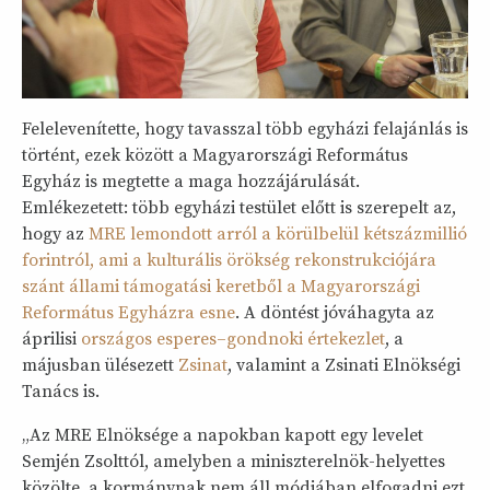
Felelevenítette, hogy tavasszal több egyházi felajánlás is
történt, ezek között a Magyarországi Református
Egyház is megtette a maga hozzájárulását.
Emlékezetett: több egyházi testület előtt is szerepelt az,
hogy az
MRE lemondott arról a körülbelül kétszázmillió
forintról, ami a kulturális örökség rekonstrukciójára
szánt állami támogatási keretből a Magyarországi
Református Egyházra esne
. A döntést jóváhagyta az
áprilisi
országos esperes–gondnoki értekezlet
, a
májusban ülésezett
Zsinat
, valamint a Zsinati Elnökségi
Tanács is.
„Az MRE Elnöksége a napokban kapott egy levelet
Semjén Zsolttól, amelyben a miniszterelnök-helyettes
közölte, a kormánynak nem áll módjában elfogadni ezt