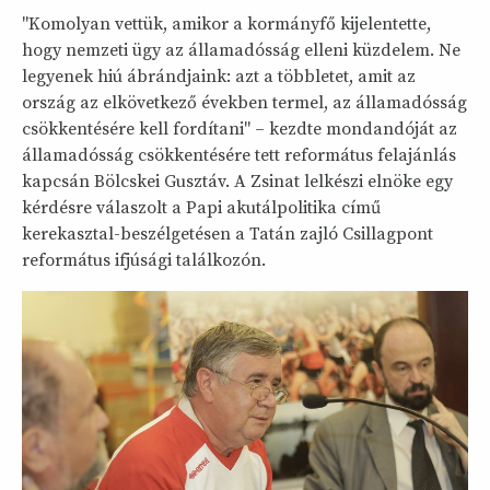
"Komolyan vettük, amikor a kormányfő kijelentette,
hogy nemzeti ügy az államadósság elleni küzdelem. Ne
legyenek hiú ábrándjaink: azt a többletet, amit az
ország az elkövetkező években termel, az államadósság
csökkentésére kell fordítani" – kezdte mondandóját az
államadósság csökkentésére tett református felajánlás
kapcsán Bölcskei Gusztáv. A Zsinat lelkészi elnöke egy
kérdésre válaszolt a Papi akutálpolitika című
kerekasztal-beszélgetésen a Tatán zajló Csillagpont
református ifjúsági találkozón.