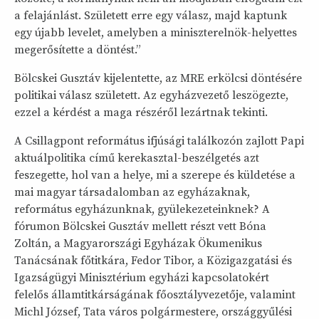
a felajánlást. Született erre egy válasz, majd kaptunk
egy újabb levelet, amelyben a miniszterelnök-helyettes
megerősítette a döntést.”
Bölcskei Gusztáv kijelentette, az MRE erkölcsi döntésére
politikai válasz született. Az egyházvezető leszögezte,
ezzel a kérdést a maga részéről lezártnak tekinti.
A Csillagpont református ifjúsági találkozón zajlott Papi
aktuálpolitika című kerekasztal-beszélgetés azt
feszegette, hol van a helye, mi a szerepe és küldetése a
mai magyar társadalomban az egyházaknak,
református egyházunknak, gyülekezeteinknek? A
fórumon Bölcskei Gusztáv mellett részt vett Bóna
Zoltán, a Magyarországi Egyházak Ökumenikus
Tanácsának főtitkára, Fedor Tibor, a Közigazgatási és
Igazságügyi Minisztérium egyházi kapcsolatokért
felelős államtitkárságának főosztályvezetője, valamint
Michl József, Tata város polgármestere, országgyűlési