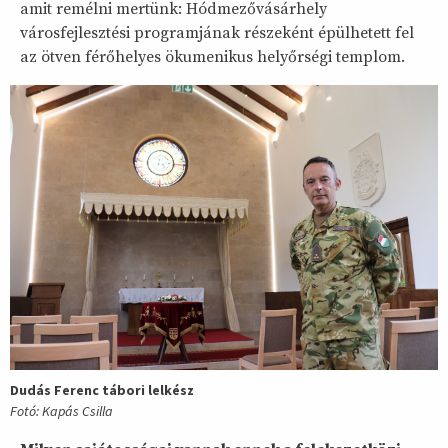
amit remélni mertünk: Hódmezővásárhely
városfejlesztési programjának részeként épülhetett fel
az ötven férőhelyes ökumenikus helyőrségi templom.
Dudás Ferenc tábori lelkész
Fotó: Kapás Csilla