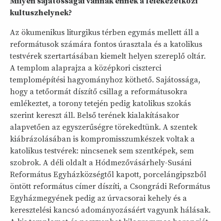
Milyen sajátosságai vannak ennek a felekezetközi
kultuszhelynek?
Az ökumenikus liturgikus térben egymás mellett áll a
reformátusok számára fontos úrasztala és a katolikus
testvérek szertartásában kiemelt helyen szereplő oltár.
A templom alaprajza a középkori ciszterci
templomépítési hagyományhoz köthető. Sajátossága,
hogy a tetőormát díszítő csillag a reformátusokra
emlékeztet, a torony tetején pedig katolikus szokás
szerint kereszt áll. Belső terének kialakításakor
alapvetően az egyszerűségre törekedtünk. A szentek
kiábrázolásában is kompromisszumkészek voltak a
katolikus testvérek: nincsenek sem szentképek, sem
szobrok. A déli oldalt a Hódmezővásárhely-Susáni
Református Egyházközségtől kapott, porcelángipszből
öntött református címer díszíti, a Csongrádi Református
Egyházmegyének pedig az úrvacsorai kehely és a
keresztelési kancsó adományozásáért vagyunk hálásak.