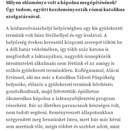
Milyen előzménye volt a kápolna megépítésének?
Úgy tudom, együtt kezdeményezték római katolikus
szolgatársával.
A hódmezővásárhelyi helyőrségben egy kis gyülekezeti
termünk volt húsz férőhellyel és egy irodával. A
helyőrség éveken keresztül központi szerepet töltött be
a déli határ védelmében, így több száz katona is
megfordult a laktanyában, nagyobb ünnepkörök
istentiszteleti alkalmain nem fértünk el az amúgy is
szűkös gyülekezeti termünkben. Kollégámmal, Alácsi
Ervinnel, aki ma már a Katolikus Tábori Püspökség
helynöke, először a gyülekezeti termünk bővítésén
gondolkodtunk, majd felvetettük: épülhetne
ökumenikus kápolna a laktanyafejlesztési program
részeként. Bár az illetékes parancsnok készséges volt,
nem tudott segíteni. Reményveszett állapotunkban
szégyenített meg bennünket Isten, mert bár már kérni
sem mertünk tőle, mégis többet és szebbet adott, mint