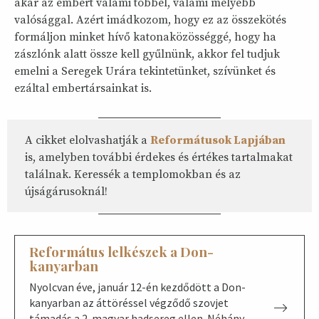
akár az embert valami többel, valami mélyebb
valósággal. Azért imádkozom, hogy ez az összekötés
formáljon minket hívő katonaközösséggé, hogy ha
zászlónk alatt össze kell gyűlnünk, akkor fel tudjuk
emelni a Seregek Urára tekintetünket, szívünket és
ezáltal embertársainkat is.
A cikket elolvashatják a
Reformátusok Lapjában
is, amelyben további érdekes és értékes tartalmakat
találnak. Keressék a templomokban és az
újságárusoknál!
Református lelkészek a Don-
kanyarban
Nyolcvan éve, január 12-én kezdődött a Don-
kanyarban az áttöréssel végződő szovjet
támadás a 2. magyar hadsereg ellen. Néhány