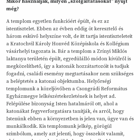
Mikor használják, milyen „szolgáltatásokat” nyújt
még?
A templom egyetlen funkcióért épült, és ez az
istentisztelet. Ebben az évben eddig öt keresztelő és
három esküvő helyszíne volt, de itt tartja istentiszteleteit
a Kratochvil Károly Honvéd Középiskola és Kollégium
vásárhelyi tagozata is. Bár a templom a Zrínyi Miklós
laktanya területén épült, egyedülálló módon kívülről is
megközelíthető, így a katonák hozzátartozóit is tudjuk
fogadni, családi esemény megtartásakor nem szükséges
a beléptetés a katonai objektumba. Helyőrségi
templomunk a közeljövőben a Csongrádi Református
Egyházmegye lelkészértekezletének is helyet ad.
Felépülése bizonyság Isten hatalmáról ott, ahol a
katonákat fegyverforgatásra tanítják, és arról, hogy
Istenünk ebben a környezetben is jelen van, ügye van és
munkálkodik. Kis templomunk jelkép, görögül
szimbólum, amely azt jelenti, hogy összeköt valamit,