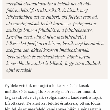
merjünk elvonatkoztatni a belénk nevelt alá-
fölérendeltségi struktúráktól, és lássuk meg
lelkészünkben azt az embert, aki folyton csak ad,
aki mindig mások terhét hordozza, pedig neki is
szüksége lenne a felüdülésre, a feltöltekezésre.
Legyünk azzá, akivel néha megpihenhet! A
lelkészeket pedig arra kérem, lássák meg bennünk a
szolgatársat, akivel közösen imádkozhatnak,
tervezhetnek és cselekedhetnek. Időnk ugyan
kevesebb, de minket is lelkesít, hogy Isten általunk
építi országát.
Gyülekezeteink motorjai a lelkészek és laikusok
imádkozó és szolgáló közösségei. Presbitériumaink
tagjai vállvetve végzik szolgálatukat, küzdenek a rájuk
bízottakért. De ahol két felület érintkezik, ott súrlódás
lép fel, és ez megfelelő kenőanyag híján a gépezetet is