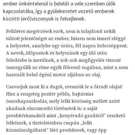
ember önkéntelenül is belelát a vele szemben ülők
kapcsolatába, így a gyülekezetet vezető emberek
közötti (erő)viszonyok is felsejlenek.
Felületes megérzések ezek, nem is tulajdonít nekik
túlzott jelentőséget az ember, hiszen nem ismeri eléggé
a helyzetet, amelybe egy órára, fél napra belecsöppent.
A nevek, időpontok és helyszínek egy idő után
feledésbe is merülnek, a sok-sok megfigyelés viszont
összegyűlik az elme egyik félreeső zugában, mint a nem
használt belső égésű motor aljában az olaj.
Csavarjuk most ki a dugót, eresszük le a fáradt olajat!
Hisz a rengeteg pozitív példa, bajtársias
összekapaszkodás, mély lelki közösség mellett azért
akadnak elszomorító történetek is: a saját
presbitériumuktól mint „kenyéradó gazdától” reszkető
lelkészek, a tiszteletesben csupán „lelki
közműszolgáltatót” látó presbiterek, vagy épp