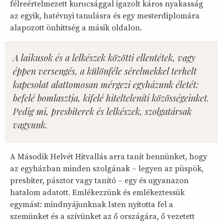
félreértelmezett kurucsággal igazolt káros nyakasság
az egyik, hatévnyi tanulásra és egy mesterdiplomára
alapozott önhittség a másik oldalon.
A laikusok és a lelkészek közötti ellentétek, vagy
éppen versengés, a különféle sérelmekkel terhelt
kapcsolat alattomosan mérgezi egyházunk életét:
befelé bomlasztja, kifelé hitelteleníti közösségeinket.
Pedig mi, presbiterek és lelkészek, szolgatársak
vagyunk.
A Második Helvét Hitvallás arra tanít bennünket, hogy
az egyházban minden szolgának – legyen az püspök,
presbiter, pásztor vagy tanító – egy és ugyanazon
hatalom adatott. Emlékezzünk és emlékeztessük
egymást: mindnyájunknak Isten nyitotta fel a
szemünket és a szívünket az ő országára, ő vezetett