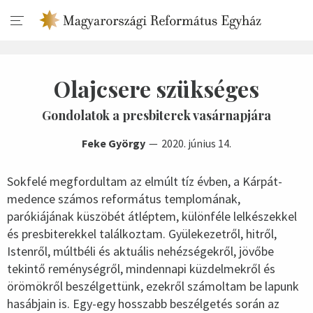
Olajcsere szükséges
Gondolatok a presbiterek vasárnapjára
Feke György
2020. június 14.
Sokfelé megfordultam az elmúlt tíz évben, a Kárpát-
medence számos református templomának,
parókiájának küszöbét átléptem, különféle lelkészekkel
és presbiterekkel találkoztam. Gyülekezetről, hitről,
Istenről, múltbéli és aktuális nehézségekről, jövőbe
tekintő reménységről, mindennapi küzdelmekről és
örömökről beszélgettünk, ezekről számoltam be lapunk
hasábjain is. Egy-egy hosszabb beszélgetés során az