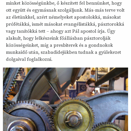
minket közösségünkbe, ő készített fel bennünket, hogy
ott együtt és egymásnak szolgáljunk. Más-más terve volt
az életünkkel, azért némelyeket apostolokká, másokat
prófétákká, ismét másokat evangélistákká, pásztorokká
vagy tanítókká tett – ahogy azt Pál apostol írja. Úgy
alakult, hogy lelkészeink főállásban pásztorolják
közösségeinket, míg a presbiterek és a gondnokok
munkaidő után, szabadidejükben tudnak a gyülekezet
dolgaival foglalkozni.