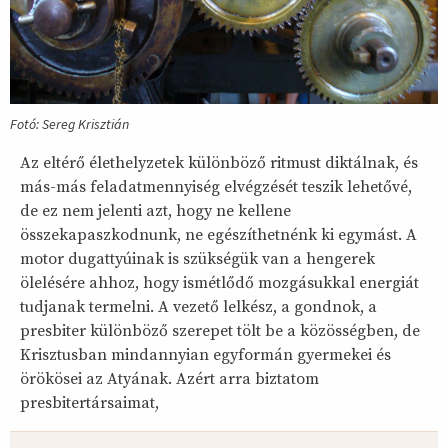
Fotó: Sereg Krisztián
Az eltérő élethelyzetek különböző ritmust diktálnak, és
más-más feladatmennyiség elvégzését teszik lehetővé,
de ez nem jelenti azt, hogy ne kellene
összekapaszkodnunk, ne egészíthetnénk ki egymást. A
motor dugattyúinak is szükségük van a hengerek
ölelésére ahhoz, hogy ismétlődő mozgásukkal energiát
tudjanak termelni. A vezető lelkész, a gondnok, a
presbiter különböző szerepet tölt be a közösségben, de
Krisztusban mindannyian egyformán gyermekei és
örökösei az Atyának. Azért arra biztatom
presbitertársaimat,