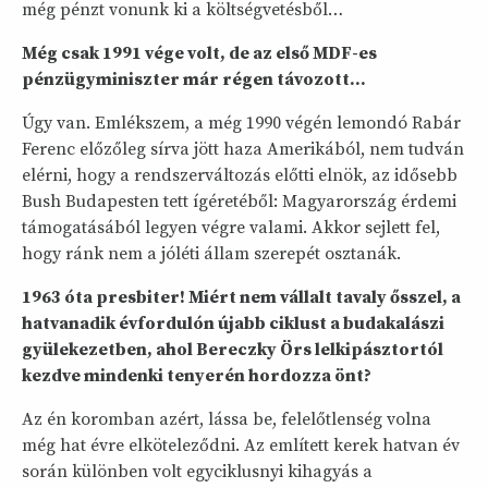
még pénzt vonunk ki a költségvetésből…
Még csak 1991 vége volt, de az első MDF-es
pénzügyminiszter már régen távozott...
Úgy van. Emlékszem, a még 1990 végén lemondó Rabár
Ferenc előzőleg sírva jött haza Amerikából, nem tudván
elérni, hogy a rendszerváltozás előtti elnök, az idősebb
Bush Budapesten tett ígéretéből: Magyarország érdemi
támogatásából legyen végre valami. Akkor sejlett fel,
hogy ránk nem a jóléti állam szerepét osztanák.
1963 óta presbiter! Miért nem vállalt tavaly ősszel, a
hatvanadik évfordulón újabb ciklust a budakalászi
gyülekezetben, ahol Bereczky Örs lelkipásztortól
kezdve mindenki tenyerén hordozza önt?
Az én koromban azért, lássa be, felelőtlenség volna
még hat évre elköteleződni. Az említett kerek hatvan év
során különben volt egyciklusnyi kihagyás a