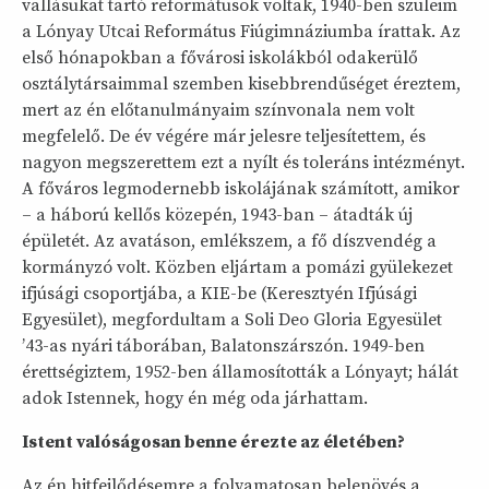
vallásukat tartó reformátusok voltak, 1940-ben szüleim
a Lónyay Utcai Református Fiúgimnáziumba írattak. Az
első hónapokban a fővárosi iskolákból odakerülő
osztálytársaimmal szemben kisebbrendűséget éreztem,
mert az én előtanulmányaim színvonala nem volt
megfelelő. De év végére már jelesre teljesítettem, és
nagyon megszerettem ezt a nyílt és toleráns intézményt.
A főváros legmodernebb iskolájának számított, amikor
– a háború kellős közepén, 1943-ban – átadták új
épületét. Az avatáson, emlékszem, a fő díszvendég a
kormányzó volt. Közben eljártam a pomázi gyülekezet
ifjúsági csoportjába, a KIE-be (Keresztyén Ifjúsági
Egyesület), megfordultam a Soli Deo Gloria Egyesület
’43-as nyári táborában, Balatonszárszón. 1949-ben
érettségiztem, 1952-ben államosították a Lónyayt; hálát
adok Istennek, hogy én még oda járhattam.
Istent valóságosan benne érezte az életében?
Az én hitfejlődésemre a folyamatosan belenövés a