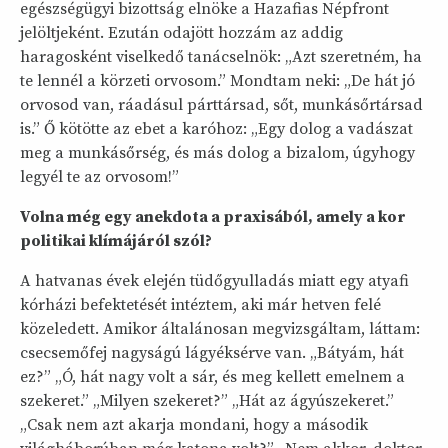
egészségügyi bizottság elnöke a Hazafias Népfront
jelöltjeként. Ezután odajött hozzám az addig
haragosként viselkedő tanácselnök: „Azt szeretném, ha
te lennél a körzeti orvosom.” Mondtam neki: „De hát jó
orvosod van, ráadásul párttársad, sőt, munkásőrtársad
is.” Ő kötötte az ebet a karóhoz: „Egy dolog a vadászat
meg a munkásőrség, és más dolog a bizalom, úgyhogy
legyél te az orvosom!”
Volna még egy anekdota a praxisából, amely a kor
politikai klímájáról szól?
A hatvanas évek elején tüdőgyulladás miatt egy atyafi
kórházi befektetését intéztem, aki már hetven felé
közeledett. Amikor általánosan megvizsgáltam, láttam:
csecsemőfej nagyságú lágyéksérve van. „Bátyám, hát
ez?” „Ó, hát nagy volt a sár, és meg kellett emelnem a
szekeret.” „Milyen szekeret?” „Hát az ágyúszekeret.”
„Csak nem azt akarja mondani, hogy a második