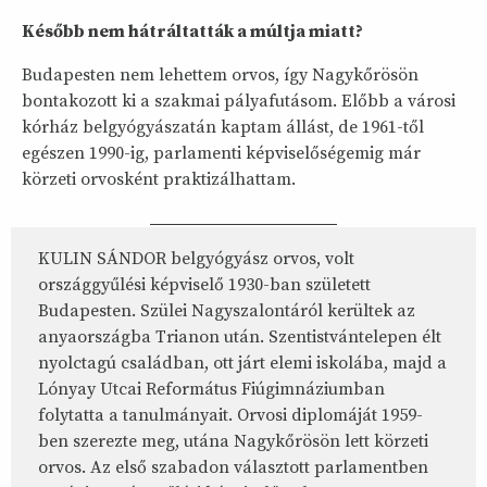
Később nem hátráltatták a múltja miatt?
Budapesten nem lehettem orvos, így Nagykőrösön
bontakozott ki a szakmai pályafutásom. Előbb a városi
kórház belgyógyászatán kaptam állást, de 1961-től
egészen 1990-ig, parlamenti képviselőségemig már
körzeti orvosként praktizálhattam.
KULIN SÁNDOR belgyógyász orvos, volt
országgyűlési képviselő 1930-ban született
Budapesten. Szülei Nagyszalontáról kerültek az
anyaországba Trianon után. Szentistvántelepen élt
nyolctagú családban, ott járt elemi iskolába, majd a
Lónyay Utcai Református Fiúgimnáziumban
folytatta a tanulmányait. Orvosi diplomáját 1959-
ben szerezte meg, utána Nagykőrösön lett körzeti
orvos. Az első szabadon választott parlamentben