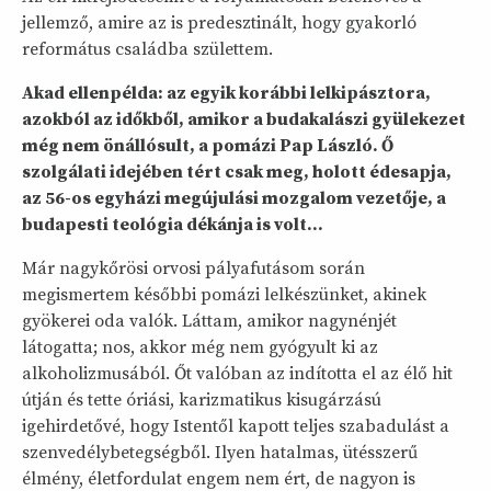
jellemző, amire az is predesztinált, hogy gyakorló
református családba születtem.
Akad ellenpélda: az egyik korábbi lelkipásztora,
azokból az időkből, amikor a budakalászi gyülekezet
még nem önállósult, a pomázi Pap László. Ő
szolgálati idejében tért csak meg, holott édesapja,
az 56-os egyházi megújulási mozgalom vezetője, a
budapesti teológia dékánja is volt…
Már nagykőrösi orvosi pályafutásom során
megismertem későbbi pomázi lelkészünket, akinek
gyökerei oda valók. Láttam, amikor nagynénjét
látogatta; nos, akkor még nem gyógyult ki az
alkoholizmusából. Őt valóban az indította el az élő hit
útján és tette óriási, karizmatikus kisugárzású
igehirdetővé, hogy Istentől kapott teljes szabadulást a
szenvedélybetegségből. Ilyen hatalmas, ütésszerű
élmény, életfordulat engem nem ért, de nagyon is