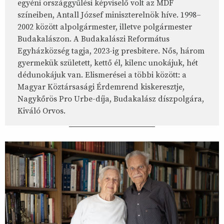
egyéni országgyűlési képviselő volt az MDF
színeiben, Antall József miniszterelnök híve. 1998–
2002 között alpolgármester, illetve polgármester
Budakalászon. A Budakalászi Református
Egyházközség tagja, 2023-ig presbitere. Nős, három
gyermekük született, kettő él, kilenc unokájuk, hét
dédunokájuk van. Elismerései a többi között: a
Magyar Köztársasági Érdemrend kiskeresztje,
Nagykőrös Pro Urbe-díja, Budakalász díszpolgára,
Kiváló Orvos.