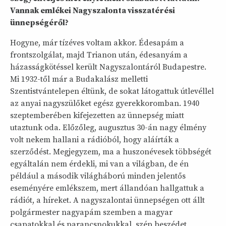
Vannak emlékei Nagyszalonta visszatérési
ünnepségéről?
Hogyne, már tízéves voltam akkor. Édesapám a
frontszolgálat, majd Trianon után, édesanyám a
házasságkötéssel került Nagyszalontáról Budapestre.
Mi 1932-től már a Budakalász melletti
Szentistvántelepen éltünk, de sokat látogattuk útlevéllel
az anyai nagyszülőket egész gyerekkoromban. 1940
szeptemberében kifejezetten az ünnepség miatt
utaztunk oda. Előzőleg, augusztus 30-án nagy élmény
volt nekem hallani a rádióból, hogy aláírták a
szerződést. Megjegyzem, ma a huszonévesek többségét
egyáltalán nem érdekli, mi van a világban, de én
például a második világháború minden jelentős
eseményére emlékszem, mert állandóan hallgattuk a
rádiót, a híreket. A nagyszalontai ünnepségen ott állt
polgármester nagyapám szemben a magyar
csapatokkal és parancsnokukkal, szép beszédet