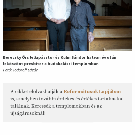
Bereczky Örs lelkipásztor és Kulin Sándor hatvan év után
leköszönt presbiter a budakalászi templomban
Fotó: Todoroff Lázár
A cikket elolvashatják a
Reformátusok Lapjában
is, amelyben további érdekes és értékes tartalmakat
találnak. Keressék a templomokban és az
újságárusoknál!