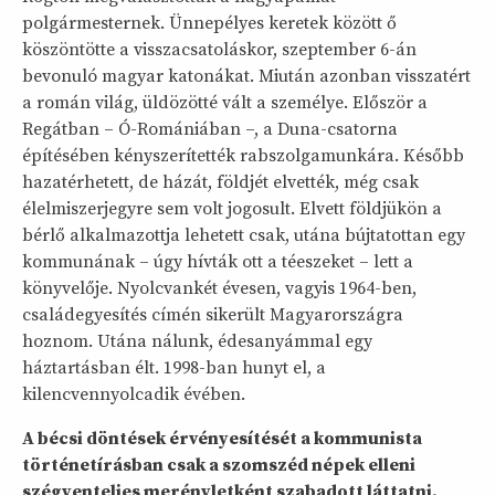
polgármesternek. Ünnepélyes keretek között ő
köszöntötte a visszacsatoláskor, szeptember 6-án
bevonuló magyar katonákat. Miután azonban visszatért
a román világ, üldözötté vált a személye. Először a
Regátban – Ó-Romániában –, a Duna-csatorna
építésében kényszerítették rabszolgamunkára. Később
hazatérhetett, de házát, földjét elvették, még csak
élelmiszerjegyre sem volt jogosult. Elvett földjükön a
bérlő alkalmazottja lehetett csak, utána bújtatottan egy
kommunának – úgy hívták ott a téeszeket – lett a
könyvelője. Nyolcvankét évesen, vagyis 1964-ben,
családegyesítés címén sikerült Magyarországra
hoznom. Utána nálunk, édesanyámmal egy
háztartásban élt. 1998-ban hunyt el, a
kilencvennyolcadik évében.
A bécsi döntések érvényesítését a kommunista
történetírásban csak a szomszéd népek elleni
szégyenteljes merényletként szabadott láttatni.