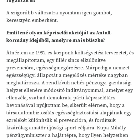
fogadták el?
A szigorúbb változatra nyomtam igen gombot,
keresztyén emberként.
Említené olyan képviselői akcióját az Antall-
kormány idejéből, amelyre ma is büszke?
Átnéztem az 1992-es központi költségvetési tervezetet, és
megállapítottam, egy fillér sincs elkülönítve
prevencióra, egészségmegőrzésre. Márpedig a nemzet
egészségügyi állapotát a megelőzés mértéke nagyban
meghatározza. A rendkívüli nehéz pénzügyi-gazdasági
helyzet ellenére módosító indítványommal, amelyet egy
ellenzéki, szabad demokrata párti képviselőtárs
bevonásával nyújtottam be, sikerült elérnem, hogy a
társadalombiztosítás egészségbiztosítási alapjának egy
ezrelékét különítsük el prevencióra, és fordítsuk
kizárólag amatőr ifjúsági sport céljaira. Kupa Mihály
pénzügyminiszter a haját tépte, hogy ilyen helyzetben