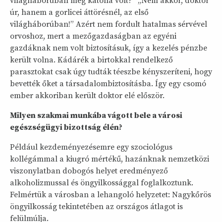
világháborúban még katona volt?” „Nem akkor, doktor
úr, hanem a gorlicei áttörésnél, az első
világháborúban!” Azért nem fordult hatalmas sérvével
orvoshoz, mert a mezőgazdaságban az egyéni
gazdáknak nem volt biztosításuk, így a kezelés pénzbe
került volna. Kádárék a birtokkal rendelkező
parasztokat csak úgy tudták téeszbe kényszeríteni, hogy
bevették őket a társadalombiztosításba. Így egy csomó
ember akkoriban került doktor elé először.
Milyen szakmai munkába vágott bele a városi
egészségügyi bizottság élén?
Például kezdeményezésemre egy szociológus
kollégámmal a kiugró mértékű, hazánknak nemzetközi
viszonylatban dobogós helyet eredményező
alkoholizmussal és öngyilkossággal foglalkoztunk.
Felmértük a városban a lehangoló helyzetet: Nagykőrös
öngyilkosság tekintetében az országos átlagot is
felülmúlja.