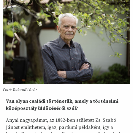
Fotó: Todoroff Lázár
Van olyan családi történetük, amely a történelmi
középosztály üldözéséről szól?
Anyai nagyapámat, az 1882-ben született Zs. Szabó
Jánost említhetem, igaz, partiumi példaként, így a