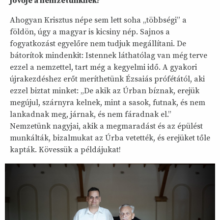
jövője a nemzetünknek?
Ahogyan Krisztus népe sem lett soha „többségi” a
földön, úgy a magyar is kicsiny nép. Sajnos a
fogyatkozást egyelőre nem tudjuk megállítani. De
bátorítok mindenkit: Istennek láthatólag van még terve
ezzel a nemzettel, tart még a kegyelmi idő. A gyakori
újrakezdéshez erőt meríthetünk Ézsaiás prófétától, aki
ezzel biztat minket: „De akik az Úrban bíznak, erejük
megújul, szárnyra kelnek, mint a sasok, futnak, és nem
lankadnak meg, járnak, és nem fáradnak el.”
Nemzetünk nagyjai, akik a megmaradást és az épülést
munkálták, bizalmukat az Úrba vetették, és erejüket tőle
kapták. Kövessük a példájukat!