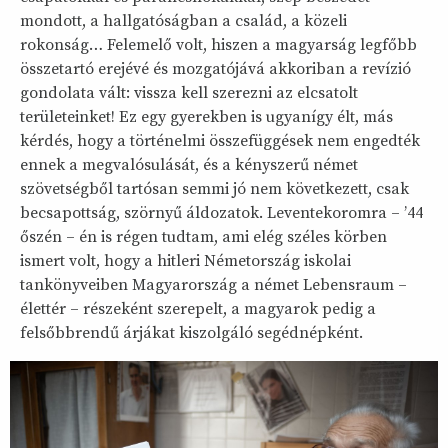
mondott, a hallgatóságban a család, a közeli
rokonság… Felemelő volt, hiszen a magyarság legfőbb
összetartó erejévé és mozgatójává akkoriban a revízió
gondolata vált: vissza kell szerezni az elcsatolt
területeinket! Ez egy gyerekben is ugyanígy élt, más
kérdés, hogy a történelmi összefüggések nem engedték
ennek a megvalósulását, és a kényszerű német
szövetségből tartósan semmi jó nem következett, csak
becsapottság, szörnyű áldozatok. Leventekoromra – ’44
őszén – én is régen tudtam, ami elég széles körben
ismert volt, hogy a hitleri Németország iskolai
tankönyveiben Magyarország a német Lebensraum –
élettér – részeként szerepelt, a magyarok pedig a
felsőbbrendű árjákat kiszolgáló segédnépként.