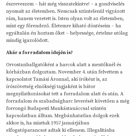
észreveszem – hát még visszatekintve! – a gondviselés
nyomait az életemben. Nemcsak szüntelenül vigyázott
rám, hanem vezetett is. Isten olyan volt az életemben,
mint egy főrendező. Életemre kiható döntéseim – ha
egyáltalán én hoztam őket – helyessége, értelme utólag
mindig igazolódott.
Akár a forradalom idején is?
Orvostanhallgatóként a harcok alatt a mentőknél és
kórházban dolgoztam. November 4. után felvettem a
kapcsolatot Tamási Áronnal, aki íróként is, az
írószövetség elnökségi tagjaként is bátor
megnyilatkozásokat tett a forradalom alatt és után. A
forradalom és szabadságharc leverését követően a még
forrongó Budapesti Munkástanáccsal szintén
kapcsolatban álltam. Megbánhatatlan dolgok ezek
akkor is, ha miattuk 1957 januárjában
elfogatóparancsot adtak ki ellenem. Illegalitásba