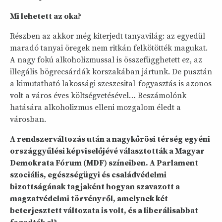
Mi lehetett az oka?
Részben az akkor még kiterjedt tanyavilág: az egyedül
maradó tanyai öregek nem ritkán felkötötték magukat.
A nagy fokú alkoholizmussal is összefügghetett ez, az
illegális bögrecsárdák korszakában jártunk. De pusztán
a kimutatható lakossági szeszesital-fogyasztás is azonos
volt a város éves költségvetésével… Beszámolónk
hatására alkoholizmus elleni mozgalom éledt a
városban.
A rendszerváltozás után a nagykőrösi térség egyéni
országgyűlési képviselőjévé választották a Magyar
Demokrata Fórum (MDF) színeiben. A Parlament
szociális, egészségügyi és családvédelmi
bizottságának tagjaként hogyan szavazott a
magzatvédelmi törvényről, amelynek két
beterjesztett változata is volt, és a liberálisabbat