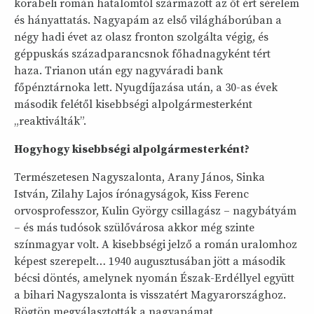
korabeli román hatalomtól származott az őt ért sérelem
és hányattatás. Nagyapám az első világháborúban a
négy hadi évet az olasz fronton szolgálta végig, és
géppuskás századparancsnok főhadnagyként tért
haza. Trianon után egy nagyváradi bank
főpénztárnoka lett. Nyugdíjazása után, a 30-as évek
második felétől kisebbségi alpolgármesterként
„reaktiválták”.
Hogyhogy kisebbségi alpolgármesterként?
Természetesen Nagyszalonta, Arany János, Sinka
István, Zilahy Lajos írónagyságok, Kiss Ferenc
orvosprofesszor, Kulin György csillagász – nagybátyám
– és más tudósok szülővárosa akkor még szinte
színmagyar volt. A kisebbségi jelző a román uralomhoz
képest szerepelt… 1940 augusztusában jött a második
bécsi döntés, amelynek nyomán Észak-Erdéllyel együtt
a bihari Nagyszalonta is visszatért Magyarországhoz.
Rögtön megválasztották a nagyapámat