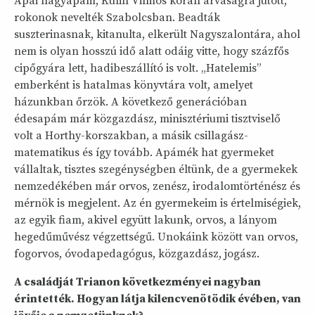
Apai nagyapám, Kulin Vilmos korán árvaságra jutott,
rokonok nevelték Szabolcsban. Beadták
suszterinasnak, kitanulta, elkerült Nagyszalontára, ahol
nem is olyan hosszú idő alatt odáig vitte, hogy százfős
cipőgyára lett, hadibeszállító is volt. „Hatelemis”
emberként is hatalmas könyvtára volt, amelyet
házunkban őrzök. A következő generációban
édesapám már közgazdász, minisztériumi tisztviselő
volt a Horthy-korszakban, a másik csillagász-
matematikus és így tovább. Apámék hat gyermeket
vállaltak, tisztes szegénységben éltünk, de a gyermekek
nemzedékében már orvos, zenész, irodalomtörténész és
mérnök is megjelent. Az én gyermekeim is értelmiségiek,
az egyik fiam, akivel együtt lakunk, orvos, a lányom
hegedűművész végzettségű. Unokáink között van orvos,
fogorvos, óvodapedagógus, közgazdász, jogász.
A családját Trianon következményei nagyban
érintették. Hogyan látja kilencvenötödik évében, van