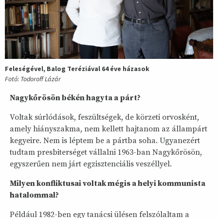
Feleségével, Balog Teréziával 64 éve házasok
Fotó: Todoroff Lázár
Nagykőrösön békén hagyta a párt?
Voltak súrlódások, feszültségek, de körzeti orvosként,
amely hiányszakma, nem kellett hajtanom az állampárt
kegyeire. Nem is léptem be a pártba soha. Ugyanezért
tudtam presbiterséget vállalni 1963-ban Nagykőrösön,
egyszerűen nem járt egzisztenciális veszéllyel.
Milyen konfliktusai voltak mégis a helyi kommunista
hatalommal?
Például 1982-ben egy tanácsi ülésen felszólaltam a