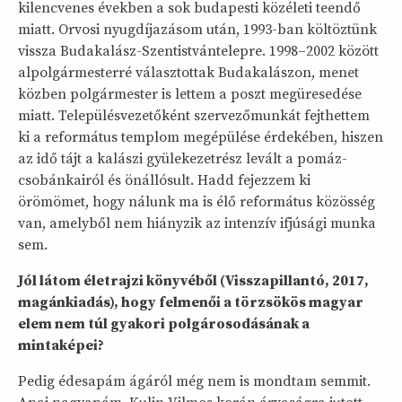
kilencvenes években a sok budapesti közéleti teendő
miatt. Orvosi nyugdíjazásom után, 1993-ban költöztünk
vissza Budakalász-Szentistvántelepre. 1998–2002 között
alpolgármesterré választottak Budakalászon, menet
közben polgármester is lettem a poszt megüresedése
miatt. Településvezetőként szervezőmunkát fejthettem
ki a református templom megépülése érdekében, hiszen
az idő tájt a kalászi gyülekezetrész levált a pomáz-
csobánkairól és önállósult. Hadd fejezzem ki
örömömet, hogy nálunk ma is élő református közösség
van, amelyből nem hiányzik az intenzív ifjúsági munka
sem.
Jól látom életrajzi könyvéből (Visszapillantó, 2017,
magánkiadás), hogy felmenői a törzsökös magyar
elem nem túl gyakori polgárosodásának a
mintaképei?
Pedig édesapám ágáról még nem is mondtam semmit.