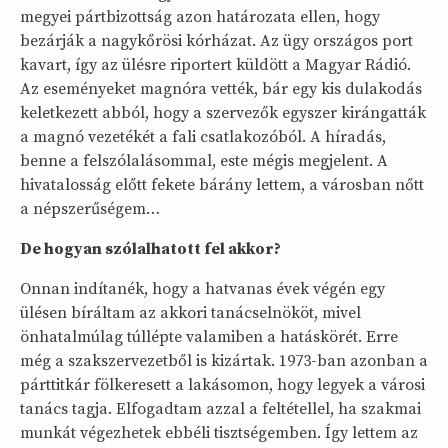
megyei pártbizottság azon határozata ellen, hogy
bezárják a nagykőrösi kórházat. Az ügy országos port
kavart, így az ülésre riportert küldött a Magyar Rádió.
Az eseményeket magnóra vették, bár egy kis dulakodás
keletkezett abból, hogy a szervezők egyszer kirángatták
a magnó vezetékét a fali csatlakozóból. A híradás,
benne a felszólalásommal, este mégis megjelent. A
hivatalosság előtt fekete bárány lettem, a városban nőtt
a népszerűségem…
De hogyan szólalhatott fel akkor?
Onnan indítanék, hogy a hatvanas évek végén egy
ülésen bíráltam az akkori tanácselnököt, mivel
önhatalmúlag túllépte valamiben a hatáskörét. Erre
még a szakszervezetből is kizártak. 1973-ban azonban a
párttitkár fölkeresett a lakásomon, hogy legyek a városi
tanács tagja. Elfogadtam azzal a feltétellel, ha szakmai
munkát végezhetek ebbéli tisztségemben. Így lettem az