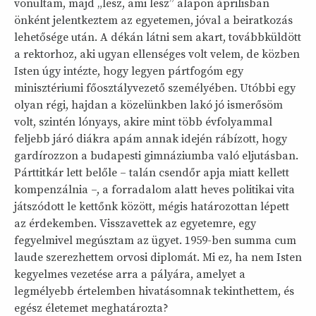
vonultam, majd „lesz, ami lesz” alapon áprilisban
önként jelentkeztem az egyetemen, jóval a beiratkozás
lehetősége után. A dékán látni sem akart, továbbküldött
a rektorhoz, aki ugyan ellenséges volt velem, de közben
Isten úgy intézte, hogy legyen pártfogóm egy
minisztériumi főosztályvezető személyében. Utóbbi egy
olyan régi, hajdan a közelünkben lakó jó ismerősöm
volt, szintén lónyays, akire mint több évfolyammal
feljebb járó diákra apám annak idején rábízott, hogy
gardírozzon a budapesti gimnáziumba való eljutásban.
Párttitkár lett belőle – talán csendőr apja miatt kellett
kompenzálnia –, a forradalom alatt heves politikai vita
játszódott le kettőnk között, mégis határozottan lépett
az érdekemben. Visszavettek az egyetemre, egy
fegyelmivel megúsztam az ügyet. 1959-ben summa cum
laude szerezhettem orvosi diplomát. Mi ez, ha nem Isten
kegyelmes vezetése arra a pályára, amelyet a
legmélyebb értelemben hivatásomnak tekinthettem, és
egész életemet meghatározta?