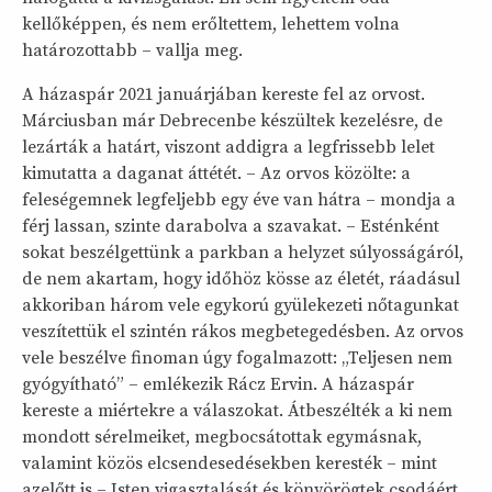
kellőképpen, és nem erőltettem, lehettem volna
határozottabb – vallja meg.
A házaspár 2021 januárjában kereste fel az orvost.
Márciusban már Debrecenbe készültek kezelésre, de
lezárták a határt, viszont addigra a legfrissebb lelet
kimutatta a daganat áttétét. – Az orvos közölte: a
feleségemnek legfeljebb egy éve van hátra – mondja a
férj lassan, szinte darabolva a szavakat. – Esténként
sokat beszélgettünk a parkban a helyzet súlyosságáról,
de nem akartam, hogy időhöz kösse az életét, ráadásul
akkoriban három vele egykorú gyülekezeti nőtagunkat
veszítettük el szintén rákos megbetegedésben. Az orvos
vele beszélve finoman úgy fogalmazott: „Teljesen nem
gyógyítható” – emlékezik Rácz Ervin. A házaspár
kereste a miértekre a válaszokat. Átbeszélték a ki nem
mondott sérelmeiket, megbocsátottak egymásnak,
valamint közös elcsendesedésekben keresték – mint
azelőtt is – Isten vigasztalását és könyörögtek csodáért.