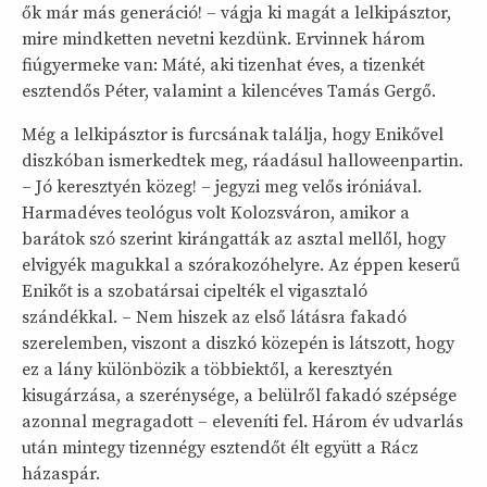
ők már más generáció! – vágja ki magát a lelkipásztor,
mire mindketten nevetni kezdünk. Ervinnek három
fiúgyermeke van: Máté, aki tizenhat éves, a tizenkét
esztendős Péter, valamint a kilencéves Tamás Gergő.
Még a lelkipásztor is furcsának találja, hogy Enikővel
diszkóban ismerkedtek meg, ráadásul halloweenpartin.
– Jó keresztyén közeg! – jegyzi meg velős iróniával.
Harmadéves teológus volt Kolozsváron, amikor a
barátok szó szerint kirángatták az asztal mellől, hogy
elvigyék magukkal a szórakozóhelyre. Az éppen keserű
Enikőt is a szobatársai cipelték el vigasztaló
szándékkal. – Nem hiszek az első látásra fakadó
szerelemben, viszont a diszkó közepén is látszott, hogy
ez a lány különbözik a többiektől, a keresztyén
kisugárzása, a szerénysége, a belülről fakadó szépsége
azonnal megragadott – eleveníti fel. Három év udvarlás
után mintegy tizennégy esztendőt élt együtt a Rácz
házaspár.