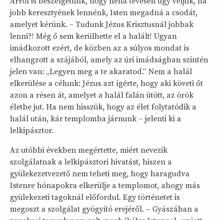
Arról is beszélgetünk, hogy néha tévesen úgy véljük, ha
jobb keresztyének lennénk, Isten megadná a csodát,
amelyet kérünk. – Tudunk Jézus Krisztusnál jobbak
lenni?! Még ő sem kerülhette el a halált! Ugyan
imádkozott ezért, de közben az a súlyos mondat is
elhangzott a szájából, amely az úri imádságban szintén
jelen van: „Legyen meg a te akaratod.” Nem a halál
elkerülése a célunk: Jézus azt ígérte, hogy aki követi őt
azon a résen át, amelyet a halál falán ütött, az örök
életbe jut. Ha nem hisszük, hogy az élet folytatódik a
halál után, kár templomba járnunk – jelenti ki a
lelkipásztor.
Az utóbbi években megértette, miért nevezik
szolgálatnak a lelkipásztori hivatást, hiszen a
gyülekezetvezető nem teheti meg, hogy haragudva
Istenre hónapokra elkerülje a templomot, ahogy más
gyülekezeti tagoknál előfordul. Egy történetet is
megoszt a szolgálat gyógyító erejéről. – Gyászában a