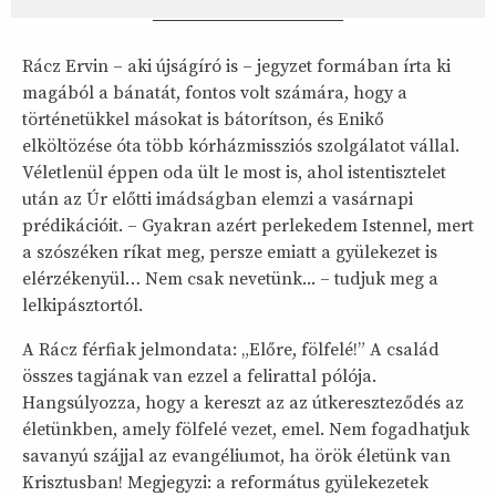
Rácz Ervin – aki újságíró is – jegyzet formában írta ki
magából a bánatát, fontos volt számára, hogy a
történetükkel másokat is bátorítson, és Enikő
elköltözése óta több kórházmissziós szolgálatot vállal.
Véletlenül éppen oda ült le most is, ahol istentisztelet
után az Úr előtti imádságban elemzi a vasárnapi
prédikációit. – Gyakran azért perlekedem Istennel, mert
a szószéken ríkat meg, persze emiatt a gyülekezet is
elérzékenyül… Nem csak nevetünk... – tudjuk meg a
lelkipásztortól.
A Rácz férfiak jelmondata: „Előre, fölfelé!” A család
összes tagjának van ezzel a felirattal pólója.
Hangsúlyozza, hogy a kereszt az az útkereszteződés az
életünkben, amely fölfelé vezet, emel. Nem fogadhatjuk
savanyú szájjal az evangéliumot, ha örök életünk van
Krisztusban! Megjegyzi: a református gyülekezetek