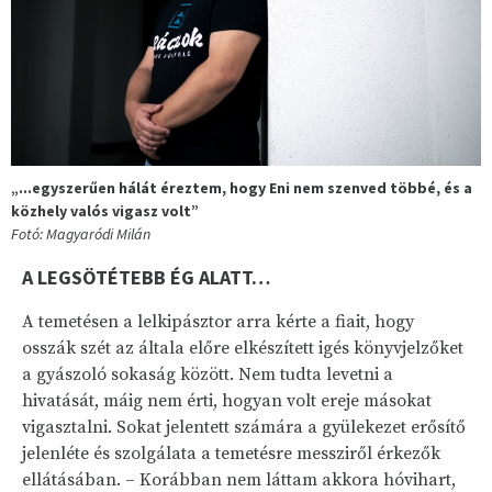
„...egyszerűen hálát éreztem, hogy Eni nem szenved többé, és a
közhely valós vigasz volt”
Fotó: Magyaródi Milán
A LEGSÖTÉTEBB ÉG ALATT…
A temetésen a lelkipásztor arra kérte a fiait, hogy
osszák szét az általa előre elkészített igés könyvjelzőket
a gyászoló sokaság között. Nem tudta levetni a
hivatását, máig nem érti, hogyan volt ereje másokat
vigasztalni. Sokat jelentett számára a gyülekezet erősítő
jelenléte és szolgálata a temetésre messziről érkezők
ellátásában. – Korábban nem láttam akkora hóvihart,