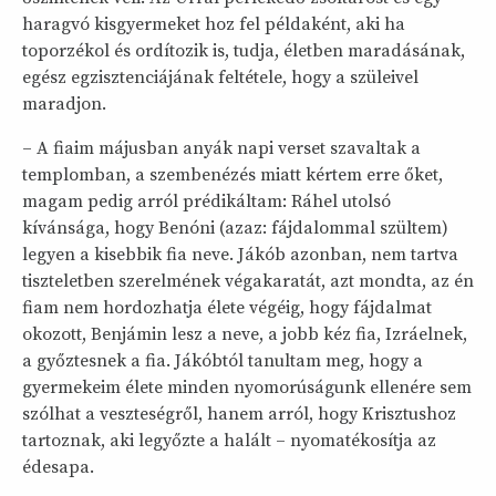
haragvó kisgyermeket hoz fel példaként, aki ha
toporzékol és ordítozik is, tudja, életben maradásának,
egész egzisztenciájának feltétele, hogy a szüleivel
maradjon.
– A fiaim májusban anyák napi verset szavaltak a
templomban, a szembenézés miatt kértem erre őket,
magam pedig arról prédikáltam: Ráhel utolsó
kívánsága, hogy Benóni (azaz: fájdalommal szültem)
legyen a kisebbik fia neve. Jákób azonban, nem tartva
tiszteletben szerelmének végakaratát, azt mondta, az én
fiam nem hordozhatja élete végéig, hogy fájdalmat
okozott, Benjámin lesz a neve, a jobb kéz fia, Izráelnek,
a győztesnek a fia. Jákóbtól tanultam meg, hogy a
gyermekeim élete minden nyomorúságunk ellenére sem
szólhat a veszteségről, hanem arról, hogy Krisztushoz
tartoznak, aki legyőzte a halált – nyomatékosítja az
édesapa.