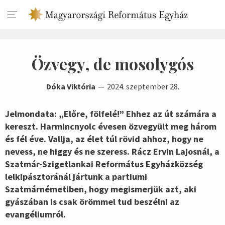
Özvegy, de mosolygós
Dóka Viktória
2024. szeptember 28.
Jelmondata: „Előre, fölfelé!” Ehhez az út számára a
kereszt. Harmincnyolc évesen özvegyült meg három
és fél éve. Vallja, az élet túl rövid ahhoz, hogy ne
nevess, ne higgy és ne szeress. Rácz Ervin Lajosnál, a
Szatmár-Szigetlankai Református Egyházközség
lelkipásztoránál jártunk a partiumi
Szatmárnémetiben, hogy megismerjük azt, aki
gyászában is csak örömmel tud beszélni az
evangéliumról.