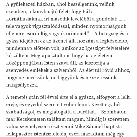
A gyülekezeti házban, ahol beszélgetünk, velünk
szemben, a konyhaajtó felett függ Pál a
korinthusiaknak írt második leveléből a gondolat: „…
tele vagyok vigasztalódással, minden nyomorúságunk
ellenére csordultig vagyok örömmel.” – A betegség és a
gyász idejében ez az üzenet állt hozzám a legközelebb,
mindennap előttem volt, amikor az Igesziget felvételére
készültem. Megtapasztaltam, hogy ha az életem
középpontjában Isten szava áll, az kiszorítja a
szenvedés emlékeit a szívemből. Az élet túl rövid ahhoz,
hogy ne nevessünk, ne higgyünk és ne szeressünk –
hangsúlyozza.
A temetés után fél évvel érte el a gyásza, elfogyott a lelki
ereje, és egyedül szeretett volna lenni. Kivett egy hét
szabadságot, és meglátogatta a barátait. – Szombaton
már Kecskeméten találtam magam. Mindig is szerettem
volna személyesen részt venni Mike Sámuel baptista
lelkipásztor istentiszteletén, ezért maradtam még egy