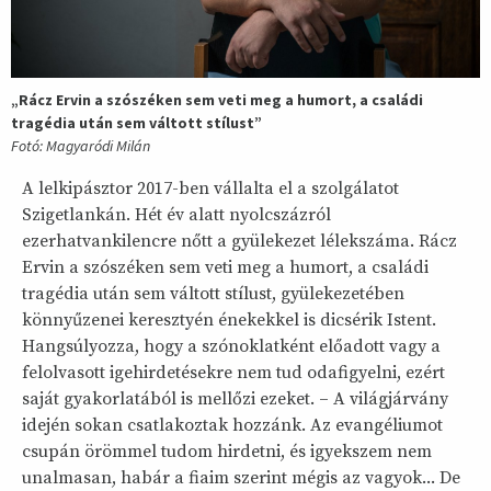
„Rácz Ervin a szószéken sem veti meg a humort, a családi
tragédia után sem váltott stílust”
Fotó: Magyaródi Milán
A lelkipásztor 2017-ben vállalta el a szolgálatot
Szigetlankán. Hét év alatt nyolcszázról
ezerhatvankilencre nőtt a gyülekezet lélekszáma. Rácz
Ervin a szószéken sem veti meg a humort, a családi
tragédia után sem váltott stílust, gyülekezetében
könnyűzenei keresztyén énekekkel is dicsérik Istent.
Hangsúlyozza, hogy a szónoklatként előadott vagy a
felolvasott igehirdetésekre nem tud odafigyelni, ezért
saját gyakorlatából is mellőzi ezeket. – A világjárvány
idején sokan csatlakoztak hozzánk. Az evangéliumot
csupán örömmel tudom hirdetni, és igyekszem nem
unalmasan, habár a fiaim szerint mégis az vagyok... De