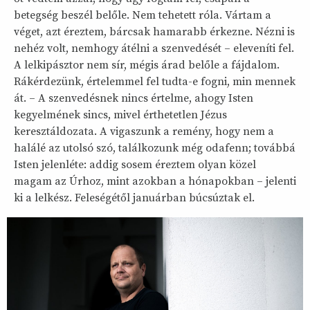
betegség beszél belőle. Nem tehetett róla. Vártam a
véget, azt éreztem, bárcsak hamarabb érkezne. Nézni is
nehéz volt, nemhogy átélni a szenvedését – eleveníti fel.
A lelkipásztor nem sír, mégis árad belőle a fájdalom.
Rákérdezünk, értelemmel fel tudta-e fogni, min mennek
át. – A szenvedésnek nincs értelme, ahogy Isten
kegyelmének sincs, mivel érthetetlen Jézus
keresztáldozata. A vigaszunk a remény, hogy nem a
halálé az utolsó szó, találkozunk még odafenn; továbbá
Isten jelenléte: addig sosem éreztem olyan közel
magam az Úrhoz, mint azokban a hónapokban – jelenti
ki a lelkész. Feleségétől januárban búcsúztak el.