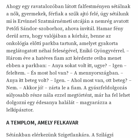
Ahogy egy ravatalozóban látott falfestményen sétálnak
a nők, gyermekek, férfiak a szűk ajtó felé, úgy sétálunk
mi is Ervinnel Szatmárnémeti utcáján a nemrég avatott
Petőfi Sándor-szoborhoz, ahova invitál. Hamar fény
derül arra, hogy valójában a kórház, benne az
onkológia előtti parkba tartunk, amelyet gyakorta
meglátogatott néhai feleségével, Enikő Gyöngyvérrel. –
Három éve a hatéves fiam azt kérdezte oviba menet
ebben a parkban: – Anya sokat volt itt, ugye? – Igen –
feleltem. – És most hol van? – A mennyországban. –
Anya itt beteg volt? – Igen. – Ahol most van, ott beteg? –
Nem. – Akkor jó! – zárta le a fiam. A gyászfeldolgozás
súlyosabb része nála ezzel megtörtént, már ha fel lehet
dolgozni egy édesanya halálát – magyarázza a
lelkipásztor.
A TEMPLOM, AMELY FELKAVAR
Sétánkban elérkezünk Szigetlankára. A Szilágyi