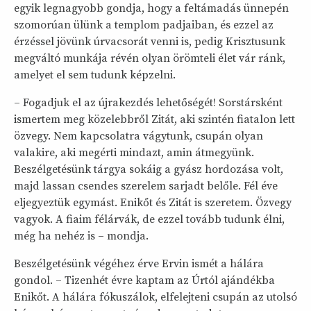
egyik legnagyobb gondja, hogy a feltámadás ünnepén
szomorúan ülünk a templom padjaiban, és ezzel az
érzéssel jövünk úrvacsorát venni is, pedig Krisztusunk
megváltó munkája révén olyan örömteli élet vár ránk,
amelyet el sem tudunk képzelni.
– Fogadjuk el az újrakezdés lehetőségét! Sorstársként
ismertem meg közelebbről Zitát, aki szintén fiatalon lett
özvegy. Nem kapcsolatra vágytunk, csupán olyan
valakire, aki megérti mindazt, amin átmegyünk.
Beszélgetésünk tárgya sokáig a gyász hordozása volt,
majd lassan csendes szerelem sarjadt belőle. Fél éve
eljegyeztük egymást. Enikőt és Zitát is szeretem. Özvegy
vagyok. A fiaim félárvák, de ezzel tovább tudunk élni,
még ha nehéz is – mondja.
Beszélgetésünk végéhez érve Ervin ismét a hálára
gondol. – Tizenhét évre kaptam az Úrtól ajándékba
Enikőt. A hálára fókuszálok, elfelejteni csupán az utolsó