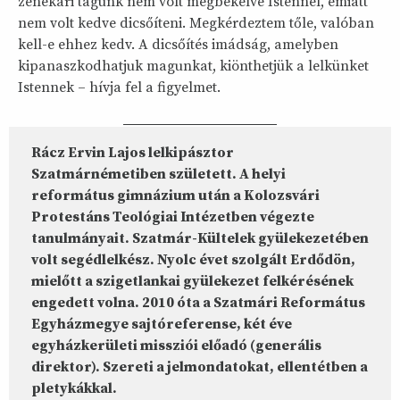
zenekari tagunk nem volt megbékélve Istennel, emiatt
nem volt kedve dicsőíteni. Megkérdeztem tőle, valóban
kell-e ehhez kedv. A dicsőítés imádság, amelyben
kipanaszkodhatjuk magunkat, kiönthetjük a lelkünket
Istennek – hívja fel a figyelmet.
Rácz Ervin Lajos lelkipásztor
Szatmárnémetiben született. A helyi
református gimnázium után a Kolozsvári
Protestáns Teológiai Intézetben végezte
tanulmányait. Szatmár-Kültelek gyülekezetében
volt segédlelkész. Nyolc évet szolgált Erdődön,
mielőtt a szigetlankai gyülekezet felkérésének
engedett volna. 2010 óta a Szatmári Református
Egyházmegye sajtóreferense, két éve
egyházkerületi missziói előadó (generális
direktor). Szereti a jelmondatokat, ellentétben a
pletykákkal.