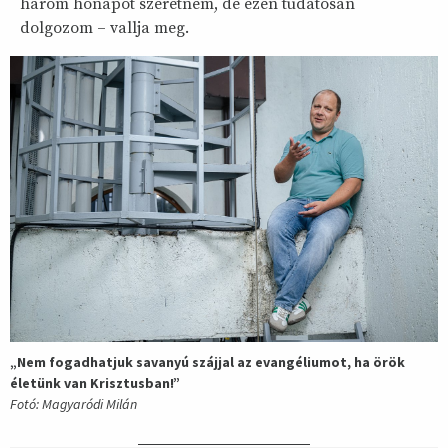
három hónapot szeretném, de ezen tudatosan
dolgozom – vallja meg.
„Nem fogadhatjuk savanyú szájjal az evangéliumot, ha örök
életünk van Krisztusban!”
Fotó: Magyaródi Milán