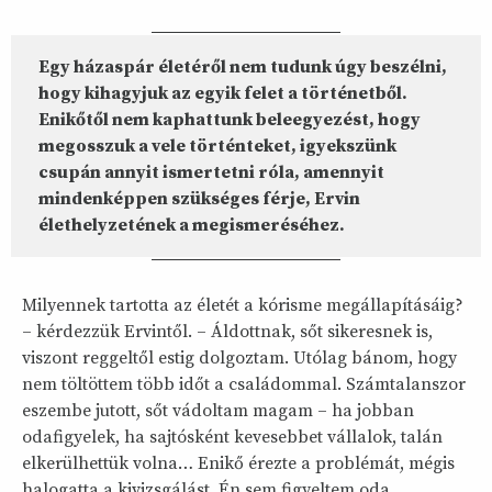
Egy házaspár életéről nem tudunk úgy beszélni,
hogy kihagyjuk az egyik felet a történetből.
Enikőtől nem kaphattunk beleegyezést, hogy
megosszuk a vele történteket, igyekszünk
csupán annyit ismertetni róla, amennyit
mindenképpen szükséges férje, Ervin
élethelyzetének a megismeréséhez.
Milyennek tartotta az életét a kórisme megállapításáig?
– kérdezzük Ervintől. – Áldottnak, sőt sikeresnek is,
viszont reggeltől estig dolgoztam. Utólag bánom, hogy
nem töltöttem több időt a családommal. Számtalanszor
eszembe jutott, sőt vádoltam magam – ha jobban
odafigyelek, ha sajtósként kevesebbet vállalok, talán
elkerülhettük volna… Enikő érezte a problémát, mégis
halogatta a kivizsgálást. Én sem figyeltem oda