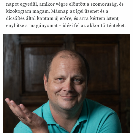
napot egyedül, amikor végre elöntött a szomorúság, és
kizokogtam magam. Másnap az igei üzenet és a
dicsőítés által kaptam új erőre, és arra kértem Istent,
enyhítse a magányomat – idézi fel az akkor történteket.