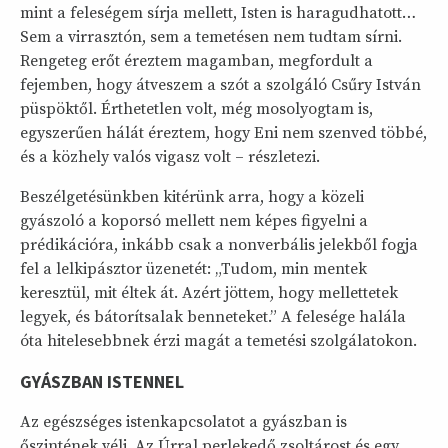
mint a feleségem sírja mellett, Isten is haragudhatott…
Sem a virrasztón, sem a temetésen nem tudtam sírni.
Rengeteg erőt éreztem magamban, megfordult a
fejemben, hogy átveszem a szót a szolgáló Csűry István
püspöktől. Érthetetlen volt, még mosolyogtam is,
egyszerűen hálát éreztem, hogy Eni nem szenved többé,
és a közhely valós vigasz volt – részletezi.
Beszélgetésünkben kitérünk arra, hogy a közeli
gyászoló a koporsó mellett nem képes figyelni a
prédikációra, inkább csak a nonverbális jelekből fogja
fel a lelkipásztor üzenetét: „Tudom, min mentek
keresztül, mit éltek át. Azért jöttem, hogy mellettetek
legyek, és bátorítsalak benneteket.” A felesége halála
óta hitelesebbnek érzi magát a temetési szolgálatokon.
GYÁSZBAN ISTENNEL
Az egészséges istenkapcsolatot a gyászban is
őszintének véli. Az Úrral perlekedő zsoltárost és egy