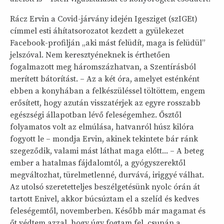
Rácz Ervin a Covid-járvány idején Igesziget (szIGEt)
címmel esti áhítatsorozatot kezdett a gyülekezet
Facebook-profilján „aki mást felüdít, maga is felüdül”
jelszóval. Nem keresztyéneknek is érthetően
fogalmazott meg háromszázhatvan, a Szentírásból
merített bátorítást. – Az a két óra, amelyet esténként
ebben a konyhában a felkészüléssel töltöttem, engem
erősített, hogy azután visszatérjek az egyre rosszabb
egészségi állapotban lévő feleségemhez. Ősztől
folyamatos volt az elmúlása, hatvanról húsz kilóra
fogyott le – mondja Ervin, akinek tekintete bár ránk
szegeződik, valami mást láthat maga előtt... – A beteg
ember a hatalmas fájdalomtól, a gyógyszerektől
megváltozhat, türelmetlenné, durvává, iriggyé válhat.
Az utolsó szeretetteljes beszélgetésünk nyolc órán át
tartott Enivel, akkor búcsúztam el a szelíd és kedves
feleségemtől, novemberben. Később már magamat és
őt védtem azzal, hogy úgy fogtam fel, csupán a