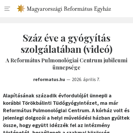
Száz éve a gyógyítás
szolgálatában (videó)
A Református Pulmonológiai Centrum jubileumi
ünnepsége
reformatus.hu
2026. április 7.
Alapításának századik évfordulóját ünnepli a
korábbi Törökbálinti Tüdőgyógyintézet, ma már
Református Pulmonológiai Centrum. A kórház volt és
jelenlegi dolgozói a helyi művelődési házban gyűltek
össze, hogy együtt idézzék fel az intézmény
történetét, beszéljenek a szakmai közösség