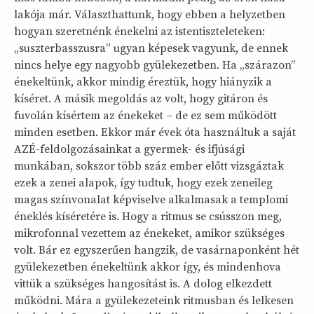
lakója már. Választhattunk, hogy ebben a helyzetben
hogyan szeretnénk énekelni az istentiszteleteken:
„suszterbasszusra” ugyan képesek vagyunk, de ennek
nincs helye egy nagyobb gyülekezetben. Ha „szárazon”
énekeltünk, akkor mindig éreztük, hogy hiányzik a
kíséret. A másik megoldás az volt, hogy gitáron és
fuvolán kísértem az énekeket – de ez sem működött
minden esetben. Ekkor már évek óta használtuk a saját
AZÉ-feldolgozásainkat a gyermek- és ifjúsági
munkában, sokszor több száz ember előtt vizsgáztak
ezek a zenei alapok, így tudtuk, hogy ezek zeneileg
magas színvonalat képviselve alkalmasak a templomi
éneklés kíséretére is. Hogy a ritmus se csússzon meg,
mikrofonnal vezettem az énekeket, amikor szükséges
volt. Bár ez egyszerűen hangzik, de vasárnaponként hét
gyülekezetben énekeltünk akkor így, és mindenhova
vittük a szükséges hangosítást is. A dolog elkezdett
működni. Mára a gyülekezeteink ritmusban és lelkesen