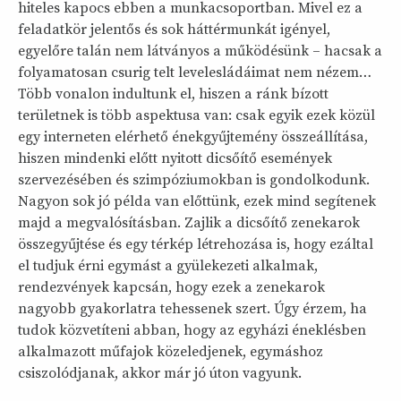
hiteles kapocs ebben a munkacsoportban. Mivel ez a
feladatkör jelentős és sok háttérmunkát igényel,
egyelőre talán nem látványos a működésünk – hacsak a
folyamatosan csurig telt levelesládáimat nem nézem…
Több vonalon indultunk el, hiszen a ránk bízott
területnek is több aspektusa van: csak egyik ezek közül
egy interneten elérhető énekgyűjtemény összeállítása,
hiszen mindenki előtt nyitott dicsőítő események
szervezésében és szimpóziumokban is gondolkodunk.
Nagyon sok jó példa van előttünk, ezek mind segítenek
majd a megvalósításban. Zajlik a dicsőítő zenekarok
összegyűjtése és egy térkép létrehozása is, hogy ezáltal
el tudjuk érni egymást a gyülekezeti alkalmak,
rendezvények kapcsán, hogy ezek a zenekarok
nagyobb gyakorlatra tehessenek szert. Úgy érzem, ha
tudok közvetíteni abban, hogy az egyházi éneklésben
alkalmazott műfajok közeledjenek, egymáshoz
csiszolódjanak, akkor már jó úton vagyunk.