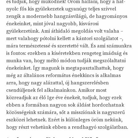
és tudjuk, hogy működnek! Öröm hallani, hogy a hat-
nyolc fős kis gyülekezetek ugyanúgy teljes szívvel
zengik a modernebb hangzásvilágú, de hagyományos
énekeinket, mint jóval nagyobb, kisvárosi
gyülekezetünk. Ami áthidaló megoldás volt valaha –
mert valahogy pótolni kellett a kántori szolgálatot –,
mára természetessé és szeretetté vált. És ami számunkra
is fontos: ezekben a kíséretekben rengeteg imádság és
munka van, hogy méltó módon tudják megszólaltatni
énekeinket. Így magunk is megtapasztalhattuk, hogy
még az általános református énekkincs is alkalmas
arra, hogy nagy alázattal, új hangszerelésben
csendüljenek fel alkalmainkon. Amikor most
közreadjuk az élő Ige éve énekeit, tudjuk, hogy ezek
ebben a formában nagyon sok áldást hordozhatnak
közösségeink számára, sőt a missziónak is nagyszerű
eszközei lehetnek. Ezért is különleges öröm nekünk,
hogy részt vehetünk ebben a rendhagyó szolgálatban.