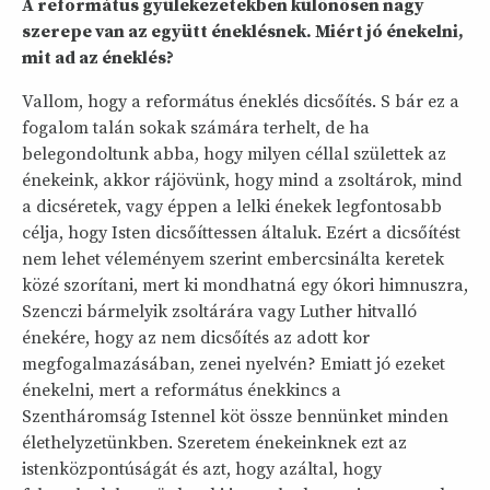
A református gyülekezetekben különösen nagy
szerepe van az együtt éneklésnek. Miért jó énekelni,
mit ad az éneklés?
Vallom, hogy a református éneklés dicsőítés. S bár ez a
fogalom talán sokak számára terhelt, de ha
belegondoltunk abba, hogy milyen céllal születtek az
énekeink, akkor rájövünk, hogy mind a zsoltárok, mind
a dicséretek, vagy éppen a lelki énekek legfontosabb
célja, hogy Isten dicsőíttessen általuk. Ezért a dicsőítést
nem lehet véleményem szerint embercsinálta keretek
közé szorítani, mert ki mondhatná egy ókori himnuszra,
Szenczi bármelyik zsoltárára vagy Luther hitvalló
énekére, hogy az nem dicsőítés az adott kor
megfogalmazásában, zenei nyelvén? Emiatt jó ezeket
énekelni, mert a református énekkincs a
Szentháromság Istennel köt össze bennünket minden
élethelyzetünkben. Szeretem énekeinknek ezt az
istenközpontúságát és azt, hogy azáltal, hogy