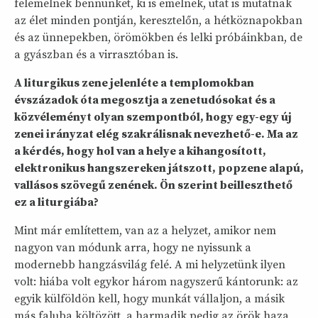
felemelnek bennünket, ki is emelnek, utat is mutatnak
az élet minden pontján, keresztelőn, a hétköznapokban
és az ünnepekben, örömökben és lelki próbáinkban, de
a gyászban és a virrasztóban is.
A liturgikus zene jelenléte a templomokban
évszázadok óta megosztja a zenetudósokat és a
közvéleményt olyan szempontból, hogy egy-egy új
zenei irányzat elég szakrálisnak nevezhető-e. Ma az
a kérdés, hogy hol van a helye a kihangosított,
elektronikus hangszereken játszott, popzene alapú,
vallásos szövegű zenének. Ön szerint beilleszthető
ez a liturgiába?
Mint már említettem, van az a helyzet, amikor nem
nagyon van módunk arra, hogy ne nyissunk a
modernebb hangzásvilág felé. A mi helyzetünk ilyen
volt: hiába volt egykor három nagyszerű kántorunk: az
egyik külföldön kell, hogy munkát vállaljon, a másik
más faluba költözött, a harmadik pedig az örök haza