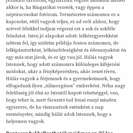
Jézushoz tartozom, egyházban végzett munkám mellett
akkor is, ha Ringatókat vezetek, vagy éppen a
néptáncosokat fotózom. Természetes számomra ez a
kapcsolat, ettől vagyok teljes, ez ad erőt ahhoz, hogy
szívvel-lélekkel tudjam végezni ezt a sok és sokféle
feladatot. Isten jó alapokat adott: lelkészgyerekként
nőttem fel, így szüleim példája fontos számomra, de
lelkipásztorként, lelkészfeleségként és édesanyaként én
egy más utat járok, és ez így van jól. Hálás vagyok
Istennek, hogy adott számomra különleges kifejezési
módokat, akár a fényképezésben, akár zenei téren.
Hálás vagyok a férjemnek és a gyermekeimnek, hogy
elfogadnak ilyen „túlmozgásos” emberként. Néha nagy
felelősség jól élni az Istentől kapott tehetséggel, van,
hogy teher is, mert fárasztó tud lenni ennyi minden
egyszerre, de ha visszanézek esténként a nap
eseményeire, mindig hálát adok Istennek, hogy a
helyemen vagyok.