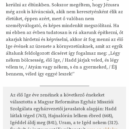
kerülni az éltünkben. Sokszor megéltem, hogy Jézusra
még azok is kíváncsiak, akik nem keresztyénként élik az
életüket, éppen azért, mert ő valóban nem
személyválogató, és képes mindenkit megszólítani. Ha
mi ebben az évben tudatosan is rá akarunk építkezni, őt
akarjuk hirdetni és képviselni, akkor át fog menni az élő
Ige évének az üzenete a környezetünknek, amit az egyik
általunk feldolgozott dicséret így fogalmaz meg: „Légy
nékem bölcsesség, élő Ige, / Hadd járjak veled, és légy
vélem te, / Atyám vagy nékem, s én a gyermeked, / Élj
bennem, véled így eggyé leszek!”
Az élő Ige éve zenéinek a következő énekeket
választotta a Magyar Református Egyház Missziói
Szolgálata egyházvezetői javaslatok alapján: Hadd
látlak téged (763), Hajnalórán lelkem ébred (668),
Igéddel áldj meg (841), Uram, a te Igéd nekem (312).