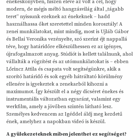
énekeskönyvben, hiszen eleve az volt a cél, hogy
modern, de mégis méltó hangzásvilág által „tágabb
teret” nyissunk ezeknek az énekeknek – hadd
használhassa őket szeretettel minden korosztály! A
zenei munkálatokat, mint mindig, most is Ujláb Gábor
és Bellai Veronika vezényelte, szó szerint éjt nappallá
téve, hogy határidőre elkészülhessen ez az igényes,
újrafogalmazott anyag. Stúdiót is kellett találnunk, ahol
vállalták a rögzítést és az utómunkálatokat is – ebben
Lőrincz Attila és csapata volt segítségünkre, akik a
szorító határidő és sok egyéb hátráltató körülmény
ellenére is igyekeztek a zenekarból kihozni a
maximumot. Így készült el a négy dicséret énekes és
instrumentális változatban egyaránt, valamint egy
werkfilm, amely a jövőben szintén látható lesz.
Személyes kedvencem az Igéddel áldj meg kezdetű
ének, amelyhez a napokban videó is készül.
A gyülekezeteknek miben jelenthet ez segítséget?