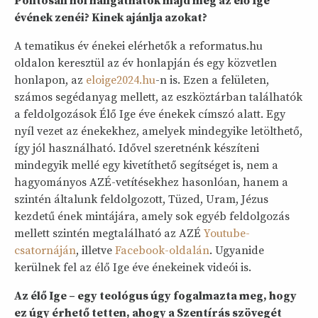
Pontosan hol hallgathatók majd meg az élő Ige
évének zenéi? Kinek ajánlja azokat?
A tematikus év énekei elérhetők a reformatus.hu
oldalon keresztül az év honlapján és egy közvetlen
honlapon, az
eloige2024.hu
-n is. Ezen a felületen,
számos segédanyag mellett, az eszköztárban találhatók
a feldolgozások Élő Ige éve énekek címszó alatt. Egy
nyíl vezet az énekekhez, amelyek mindegyike letölthető,
így jól használható. Idővel szeretnénk készíteni
mindegyik mellé egy kivetíthető segítséget is, nem a
hagyományos AZÉ-vetítésekhez hasonlóan, hanem a
szintén általunk feldolgozott, Tüzed, Uram, Jézus
kezdetű ének mintájára, amely sok egyéb feldolgozás
mellett szintén megtalálható az AZÉ
Youtube-
csatornáján
, illetve
Facebook-oldalán
. Ugyanide
kerülnek fel az élő Ige éve énekeinek videói is.
Az élő Ige – egy teológus úgy fogalmazta meg, hogy
ez úgy érhető tetten, ahogy a Szentírás szövegét