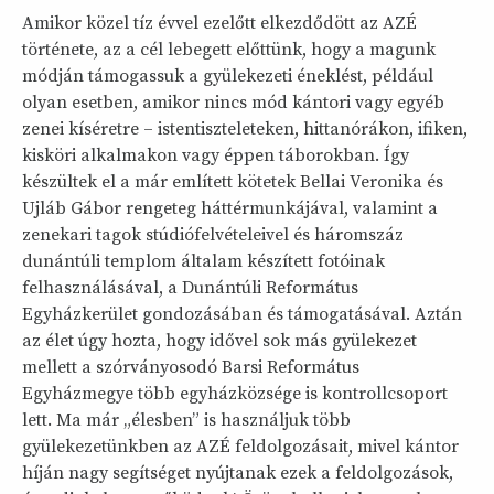
Amikor közel tíz évvel ezelőtt elkezdődött az AZÉ
története, az a cél lebegett előttünk, hogy a magunk
módján támogassuk a gyülekezeti éneklést, például
olyan esetben, amikor nincs mód kántori vagy egyéb
zenei kíséretre – istentiszteleteken, hittanórákon, ifiken,
kisköri alkalmakon vagy éppen táborokban. Így
készültek el a már említett kötetek Bellai Veronika és
Ujláb Gábor rengeteg háttérmunkájával, valamint a
zenekari tagok stúdiófelvételeivel és háromszáz
dunántúli templom általam készített fotóinak
felhasználásával, a Dunántúli Református
Egyházkerület gondozásában és támogatásával. Aztán
az élet úgy hozta, hogy idővel sok más gyülekezet
mellett a szórványosodó Barsi Református
Egyházmegye több egyházközsége is kontrollcsoport
lett. Ma már „élesben” is használjuk több
gyülekezetünkben az AZÉ feldolgozásait, mivel kántor
híján nagy segítséget nyújtanak ezek a feldolgozások,