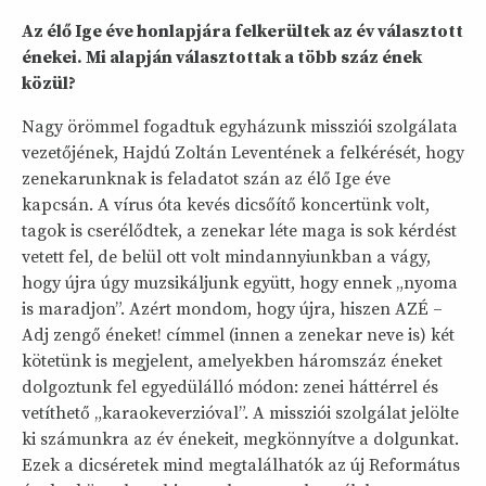
Az élő Ige éve honlapjára felkerültek az év választott
énekei. Mi alapján választottak a több száz ének
közül?
Nagy örömmel fogadtuk egyházunk missziói szolgálata
vezetőjének, Hajdú Zoltán Leventének a felkérését, hogy
zenekarunknak is feladatot szán az élő Ige éve
kapcsán. A vírus óta kevés dicsőítő koncertünk volt,
tagok is cserélődtek, a zenekar léte maga is sok kérdést
vetett fel, de belül ott volt mindannyiunkban a vágy,
hogy újra úgy muzsikáljunk együtt, hogy ennek „nyoma
is maradjon”. Azért mondom, hogy újra, hiszen AZÉ –
Adj zengő éneket! címmel (innen a zenekar neve is) két
kötetünk is megjelent, amelyekben háromszáz éneket
dolgoztunk fel egyedülálló módon: zenei háttérrel és
vetíthető „karaokeverzióval”. A missziói szolgálat jelölte
ki számunkra az év énekeit, megkönnyítve a dolgunkat.
Ezek a dicséretek mind megtalálhatók az új Református