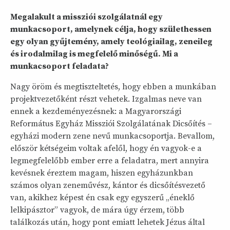
Megalakult a missziói szolgálatnál egy
munkacsoport, amelynek célja, hogy születhessen
egy olyan gyűjtemény, amely teológiailag, zeneileg
és irodalmilag is megfelelő minőségű. Mi a
munkacsoport feladata?
Nagy öröm és megtiszteltetés, hogy ebben a munkában
projektvezetőként részt vehetek. Izgalmas neve van
ennek a kezdeményezésnek: a Magyarországi
Református Egyház Missziói Szolgálatának Dicsőítés –
egyházi modern zene nevű munkacsoportja. Bevallom,
először kétségeim voltak afelől, hogy én vagyok-e a
legmegfelelőbb ember erre a feladatra, mert annyira
kevésnek éreztem magam, hiszen egyházunkban
számos olyan zeneművész, kántor és dicsőítésvezető
van, akikhez képest én csak egy egyszerű „éneklő
lelkipásztor” vagyok, de mára úgy érzem, több
találkozás után, hogy pont emiatt lehetek Jézus által