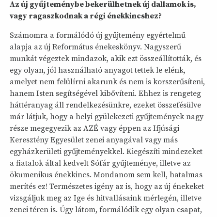
Az új gyűjteménybe bekerülhetnek új dallamok is,
vagy ragaszkodnak a régi énekkincshez?
Számomra a formálódó új gyűjtemény egyértelmű
alapja az új Református énekeskönyv. Nagyszerű
munkát végeztek mindazok, akik ezt összeállították, és
egy olyan, jól használható anyagot tettek le elénk,
amelyet nem felülírni akarunk és nem is korszerűsíteni,
hanem Isten segítségével kibővíteni. Ehhez is rengeteg
háttéranyag áll rendelkezésünkre, ezeket összefésülve
már látjuk, hogy a helyi gyülekezeti gyűjtemények nagy
része megegyezik az AZÉ vagy éppen az Ifjúsági
Keresztény Egyesület zenei anyagával vagy más
egyházkerületi gyűjteményekkel. Kiegészíti mindezeket
a fiatalok által kedvelt Sófár gyűjteménye, illetve az
ökumenikus énekkincs. Mondanom sem kell, hatalmas
merítés ez! Természetes igény az is, hogy az új énekeket
vizsgáljuk meg az Ige és hitvallásaink mérlegén, illetve
zenei téren is. Úgy látom, formálódik egy olyan csapat,