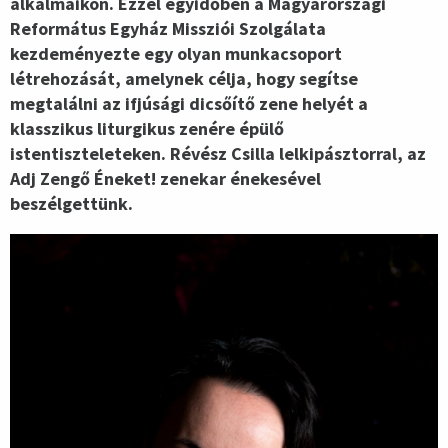
alkalmaikon. Ezzel egyidőben a Magyarországi
Református Egyház Missziói Szolgálata
kezdeményezte egy olyan munkacsoport
létrehozását, amelynek célja, hogy segítse
megtalálni az ifjúsági dicsőítő zene helyét a
klasszikus liturgikus zenére épülő
istentiszteleteken. Révész Csilla lelkipásztorral, az
Adj Zengő Éneket! zenekar énekesével
beszélgettünk.