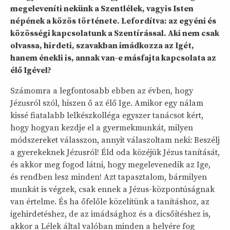
megeleveníti nekünk a Szentlélek, vagyis Isten
népének a közös története. Lefordítva: az egyéni és
közösségi kapcsolatunk a Szentírással. Aki nem csak
olvassa, hirdeti, szavakban imádkozza az Igét,
hanem énekli is, annak van-e másfajta kapcsolata az
élő Igével?
Számomra a legfontosabb ebben az évben, hogy
Jézusról szól, hiszen ő az élő Ige. Amikor egy nálam
kissé fiatalabb lelkészkolléga egyszer tanácsot kért,
hogy hogyan kezdje el a gyermekmunkát, milyen
módszereket válasszon, annyit válaszoltam neki: Beszélj
a gyerekeknek Jézusról! Éld oda közéjük Jézus tanítását,
és akkor meg fogod látni, hogy megelevenedik az Ige,
és rendben lesz minden! Azt tapasztalom, bármilyen
munkát is végzek, csak ennek a Jézus-központúságnak
van értelme. És ha őfelőle közelítünk a tanításhoz, az
igehirdetéshez, de az imádsághoz és a dicsőítéshez is,
akkor a Lélek által valóban minden a helyére fog