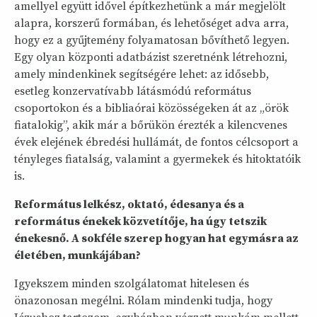
amellyel együtt idővel építkezhetünk a már megjelölt
alapra, korszerű formában, és lehetőséget adva arra,
hogy ez a gyűjtemény folyamatosan bővíthető legyen.
Egy olyan központi adatbázist szeretnénk létrehozni,
amely mindenkinek segítségére lehet: az idősebb,
esetleg konzervatívabb látásmódú református
csoportokon és a bibliaórai közösségeken át az „örök
fiatalokig”, akik már a bőrükön érezték a kilencvenes
évek elejének ébredési hullámát, de fontos célcsoport a
tényleges fiatalság, valamint a gyermekek és hitoktatóik
is.
Református lelkész, oktató, édesanya és a
református énekek közvetítője, ha úgy tetszik
énekesnő. A sokféle szerep hogyan hat egymásra az
életében, munkájában?
Igyekszem minden szolgálatomat hitelesen és
önazonosan megélni. Rólam mindenki tudja, hogy