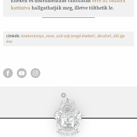
Énekelt és instrumentális változatait
erre az oldalra
kattintva
hallgathatják meg, illetve tölthetik le.
címkék:
énekeskönyv
zene
azé-adj zengő éneket!
dicséret
élő ige
éve