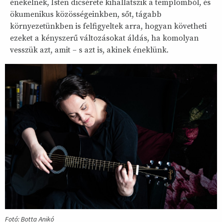
énekelnek, Isten dicsérete kihallatszik a templomból, és
ökumenikus közösségeinkben, sőt, tágabb
környezetünkben is felfigyeltek arra, hogyan követheti
ezeket a kényszerű változásokat áldás, ha komolyan
vesszük azt, amit – s azt is, akinek éneklünk.
Fotó: Botta Anikó