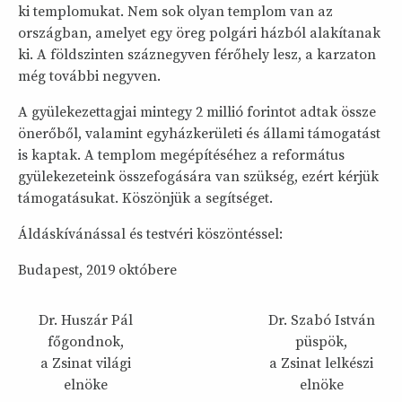
ki templomukat. Nem sok olyan templom van az
országban, amelyet egy öreg polgári házból alakítanak
ki. A földszinten száznegyven férőhely lesz, a karzaton
még további negyven.
A gyülekezettagjai mintegy 2 millió forintot adtak össze
önerőből, valamint egyházkerületi és állami támogatást
is kaptak. A templom megépítéséhez a református
gyülekezeteink összefogására van szükség, ezért kérjük
támogatásukat. Köszönjük a segítséget.
Áldáskívánással és testvéri köszöntéssel:
Budapest, 2019 októbere
Dr. Huszár Pál
Dr. Szabó István
főgondnok,
püspök,
a Zsinat világi
a Zsinat lelkészi
elnöke
elnöke