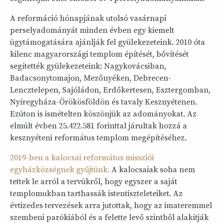
A reformáció hónapjának utolsó vasárnapi
perselyadományát minden évben egy kiemelt
ügytámogatására ajánlják fel gyülekezeteink. 2010 óta
kilenc magyarországi templom építését, bővítését
segítették gyülekezeteink: Nagykovácsiban,
Badacsonytomajon, Mezőnyéken, Debrecen-
Lencztelepen, Sajóládon, Erdőkertesen, Esztergomban,
Nyíregyháza-Örökösföldön és tavaly Kesznyétenen.
Ezúton is ismételten köszönjük az adományokat. Az
elmúlt évben 25.422.581 forinttal járultak hozzá a
kesznyéteni református templom megépítéséhez.
2019-ben a kalocsai református missziói
egyházközségnek gyűjtünk.
A kalocsaiak soha nem
tettek le arról a tervükről, hogy egyszer a saját
templomukban tarthassák istentiszteleteiket. Az
évtizedes tervezések arra jutottak, hogy az imateremmel
szembeni parókiából és a felette levő szintből alakítják