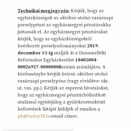
Technikai megjegyzés:
Kérjük, hogy az
egyházközségek az október utolsó vasárnapi
perselypénzt az egyházmegyei pénztárakba
juttassák el. Az egyházmegyei pénztárakat
kérjük, hogy az egyházközségektől
beérkezett perselyadományokat
2019.
december 15-ig
utalják át a Dunamelléki
Református Egyházkerület
10405004-
00026927
-00000008
számú számlájára. A
közleménybe kérjük beírni: október utolsó
vasárnapi perselypénz (vagy rövidítve: okt.
ut. vas. pp.). Kérjük az esperesi hivatalokat,
hogy az egyházmegyei pénztárbólindított
utalással egyidejűleg a gyülekezetenkénti
befizetések listáját küldjék el emailen a
ph@raday28.hu
email címre.