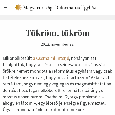
Tükröm, tükröm
2012. november 23.
Mikor elkészült
a Cserhalmi-interjú
, néhányan azt
találgattuk, hogy kell érteni a színész utolsó válaszát:
örökre nemet mondott a református egyházra vagy csak
feltételekhez köti azt, hogy hozzá tartozzon? Akkor azt
reméltem, hogy nem egy végleges és megmásíthatatlan
döntést hozott „az elkóborolt református bárány", s
most is ebben bízom. Cserhalmi György problémája –
ahogy én látom –, egy létező jelenségre figyelmeztet.
Úgy is mondhatnánk, tükröt mutat nekünk.