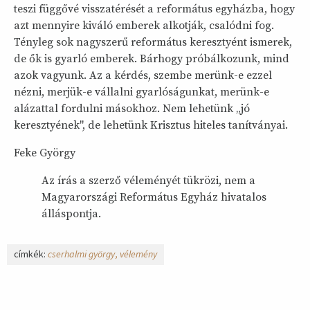
teszi függővé visszatérését a református egyházba, hogy
azt mennyire kiváló emberek alkotják, csalódni fog.
Tényleg sok nagyszerű református keresztyént ismerek,
de ők is gyarló emberek. Bárhogy próbálkozunk, mind
azok vagyunk. Az a kérdés, szembe merünk-e ezzel
nézni, merjük-e vállalni gyarlóságunkat, merünk-e
alázattal fordulni másokhoz. Nem lehetünk „jó
keresztyének", de lehetünk Krisztus hiteles tanítványai.
Feke György
Az írás a szerző véleményét tükrözi, nem a
Magyarországi Református Egyház hivatalos
álláspontja.
címkék:
cserhalmi györgy
vélemény