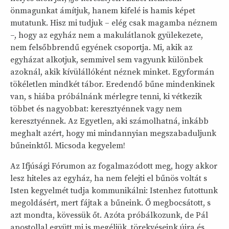
önmagunkat ámítjuk, hanem kifelé is hamis képet
mutatunk. Hisz mi tudjuk – elég csak magamba néznem
–, hogy az egyház nem a makulátlanok gyülekezete,
nem felsőbbrendű egyének csoportja. Mi, akik az
egyházat alkotjuk, semmivel sem vagyunk különbek
azoknál, akik kívülállóként néznek minket. Egyformán
tökéletlen mindkét tábor. Eredendő bűne mindenkinek
van, s hiába próbálnánk mérlegre tenni, ki vétkezik
többet és nagyobbat: keresztyénnek vagy nem
keresztyénnek. Az Egyetlen, aki számolhatná, inkább
meghalt azért, hogy mi mindannyian megszabaduljunk
bűneinktől. Micsoda kegyelem!
Az Ifjúsági Fórumon az fogalmazódott meg, hogy akkor
lesz hiteles az egyház, ha nem felejti el bűnös voltát s
Isten kegyelmét tudja kommunikálni: Istenhez futottunk
megoldásért, mert fájtak a bűneink. Ő megbocsátott, s
azt mondta, kövessük őt. Azóta próbálkozunk, de Pál
apostollal együtt mi is megéljük, törekvéseink újra és