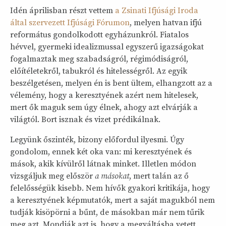
Idén áprilisban részt vettem
a Zsinati Ifjúsági Iroda
által szervezett
Ifjúsági Fórumon
, melyen hatvan ifjú
református gondolkodott egyházunkról. Fiatalos
hévvel, gyermeki idealizmussal egyszerű igazságokat
fogalmaztak meg szabadságról, régimódiságról,
előítéletekről, tabukról és hitelességről. Az egyik
beszélgetésen, melyen én is bent ültem, elhangzott az a
vélemény, hogy a keresztyének azért nem hitelesek,
mert ők maguk sem úgy élnek, ahogy azt elvárják a
világtól. Bort isznak és vizet prédikálnak.
Legyünk őszinték, bizony előfordul ilyesmi. Úgy
gondolom, ennek két oka van: mi keresztyének és
mások, akik kívülről látnak minket. Illetlen módon
vizsgáljuk meg először
a másokat
, mert talán az ő
felelősségük kisebb. Nem hívők gyakori kritikája, hogy
a keresztyének képmutatók, mert a saját magukból nem
tudják kisöpörni a bűnt, de másokban már nem tűrik
meg azt. Mondják azt is, hogy a megváltásba vetett