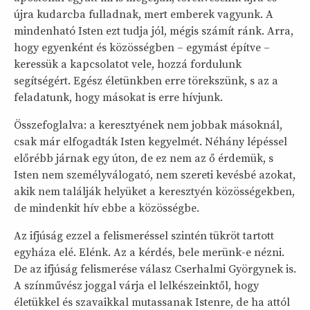
újra kudarcba fulladnak, mert emberek vagyunk. A
mindenható Isten ezt tudja jól, mégis számít ránk. Arra,
hogy egyenként és közösségben – egymást építve –
keressük a kapcsolatot vele, hozzá fordulunk
segítségért. Egész életünkben erre törekszünk, s az a
feladatunk, hogy másokat is erre hívjunk.
Összefoglalva: a keresztyének nem jobbak másoknál,
csak már elfogadták Isten kegyelmét. Néhány lépéssel
előrébb járnak egy úton, de ez nem az ő érdemük, s
Isten nem személyválogató, nem szereti kevésbé azokat,
akik nem találják helyüket a keresztyén közösségekben,
de mindenkit hív ebbe a közösségbe.
Az ifjúság ezzel a felismeréssel szintén tükröt tartott
egyháza elé. Elénk. Az a kérdés, bele merünk-e nézni.
De az ifjúság felismerése válasz Cserhalmi Györgynek is.
A színművész joggal várja el lelkészeinktől, hogy
életükkel és szavaikkal mutassanak Istenre, de ha attól