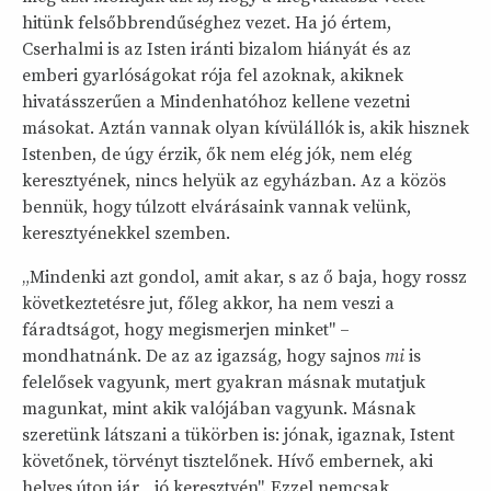
hitünk felsőbbrendűséghez vezet. Ha jó értem,
Cserhalmi is az Isten iránti bizalom hiányát és az
emberi gyarlóságokat rója fel azoknak, akiknek
hivatásszerűen a Mindenhatóhoz kellene vezetni
másokat. Aztán vannak olyan kívülállók is, akik hisznek
Istenben, de úgy érzik, ők nem elég jók, nem elég
keresztyének, nincs helyük az egyházban. Az a közös
bennük, hogy túlzott elvárásaink vannak velünk,
keresztyénekkel szemben.
„Mindenki azt gondol, amit akar, s az ő baja, hogy rossz
következtetésre jut, főleg akkor, ha nem veszi a
fáradtságot, hogy megismerjen minket" –
mondhatnánk. De az az igazság, hogy sajnos
mi
is
felelősek vagyunk, mert gyakran másnak mutatjuk
magunkat, mint akik valójában vagyunk. Másnak
szeretünk látszani a tükörben is: jónak, igaznak, Istent
követőnek, törvényt tisztelőnek. Hívő embernek, aki
helyes úton jár, „jó keresztyén". Ezzel nemcsak