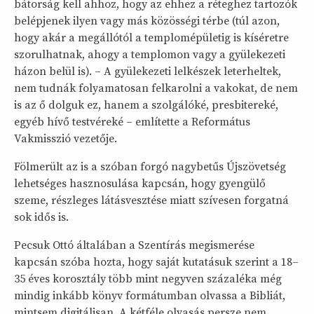
bátorság kell ahhoz, hogy az ehhez a réteghez tartozók
belépjenek ilyen vagy más közösségi térbe (túl azon,
hogy akár a megállótól a templomépületig is kíséretre
szorulhatnak, ahogy a templomon vagy a gyülekezeti
házon belül is). – A gyülekezeti lelkészek leterheltek,
nem tudnák folyamatosan felkarolni a vakokat, de nem
is az ő dolguk ez, hanem a szolgálóké, presbitereké,
egyéb hívő testvéreké – említette a Református
Vakmisszió vezetője.
Fölmerült az is a szóban forgó nagybetűs Újszövetség
lehetséges hasznosulása kapcsán, hogy gyengülő
szeme, részleges látásvesztése miatt szívesen forgatná
sok idős is.
Pecsuk Ottó általában a Szentírás megismerése
kapcsán szóba hozta, hogy saját kutatásuk szerint a 18–
35 éves korosztály több mint negyven százaléka még
mindig inkább könyv formátumban olvassa a Bibliát,
mintsem digitálisan. A kétféle olvasás persze nem