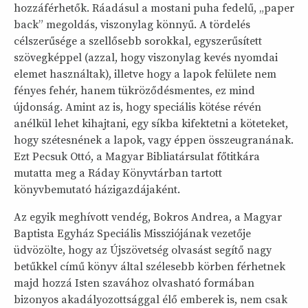
hozzáférhetők. Ráadásul a mostani puha fedelű, „paper
back” megoldás, viszonylag könnyű. A tördelés
célszerűsége a szellősebb sorokkal, egyszerűsített
szövegképpel (azzal, hogy viszonylag kevés nyomdai
elemet használtak), illetve hogy a lapok felülete nem
fényes fehér, hanem tükröződésmentes, ez mind
újdonság. Amint az is, hogy speciális kötése révén
anélkül lehet kihajtani, egy síkba kifektetni a köteteket,
hogy szétesnének a lapok, vagy éppen összeugranának.
Ezt Pecsuk Ottó, a Magyar Bibliatársulat főtitkára
mutatta meg a Ráday Könyvtárban tartott
könyvbemutató házigazdájaként.
Az egyik meghívott vendég, Bokros Andrea, a Magyar
Baptista Egyház Speciális Missziójának vezetője
üdvözölte, hogy az Újszövetség olvasást segítő nagy
betűkkel című könyv által szélesebb körben férhetnek
majd hozzá Isten szavához olvasható formában
bizonyos akadályozottsággal élő emberek is, nem csak