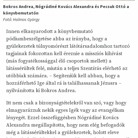
Bokros Andrea, Nógrádiné Kovács Alexandra és Pecsuk Ottó a
könyvbemutatón
Fotó: Halmos György
Innen elkanyarodott a könyvbemutató
pódiumbeszélgetése abba az irányba, hogy a
gyülekezetek túlnyomórészt látótársadalomhoz tartozó
tagjainak fokozottan kell éreznie a missziós kihívást
(más fogyatékossággal élő csoportok mellett) a
látássérültek felé, miután a teljes Szentírás elérhető az
utóbbiak számára. – Segíteniük kell abban, hogy a
hozzáférhető Ige által rá is találhassanak Jézusra –
nyilvánította ki Bokros Andrea.
Itt nem csak a bizonyságtételekről van szó, vagy hogy
elmagyarázzuk nekik egyes Igék vagy az evangélium
lényegét. Ezzel összefüggésben Nógrádiné Kovács
Alexandra megállapította, hogy nem elég befogadók
még a látássérültekkel a gyülekezetek, holott eleve