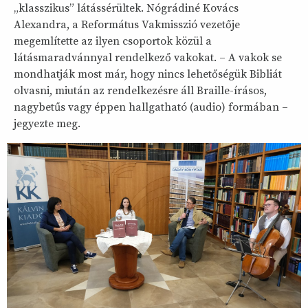
„klasszikus” látássérültek. Nógrádiné Kovács
Alexandra, a Református Vakmisszió vezetője
megemlítette az ilyen csoportok közül a
látásmaradvánnyal rendelkező vakokat. – A vakok se
mondhatják most már, hogy nincs lehetőségük Bibliát
olvasni, miután az rendelkezésre áll Braille-írásos,
nagybetűs vagy éppen hallgatható (audio) formában –
jegyezte meg.