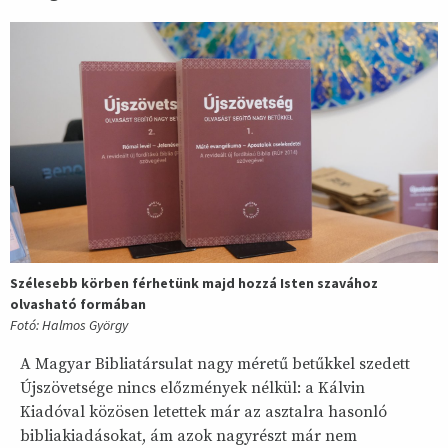
Szélesebb körben férhetünk majd hozzá Isten szavához
olvasható formában
Fotó: Halmos György
A Magyar Bibliatársulat nagy méretű betűkkel szedett
Újszövetsége nincs előzmények nélkül: a Kálvin
Kiadóval közösen letettek már az asztalra hasonló
bibliakiadásokat, ám azok nagyrészt már nem