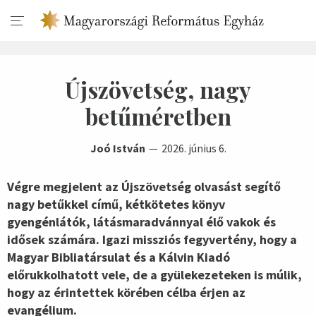
Újszövetség, nagy
betűméretben
Joó István
2026. június 6.
Végre megjelent az Újszövetség olvasást segítő
nagy betűkkel című, kétkötetes könyv
gyengénlátók, látásmaradvánnyal élő vakok és
idősek számára. Igazi missziós fegyvertény, hogy a
Magyar Bibliatársulat és a Kálvin Kiadó
előrukkolhatott vele, de a gyülekezeteken is múlik,
hogy az érintettek körében célba érjen az
evangélium.