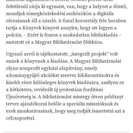
feltétlenül zárja ki egymást, van, hogy a helyzet a döntő,
mondjuk tömegközlekedési eszközökön a digitális
olvasásnak áll a zászló. A fiatal korosztály fele becsben
tartja a Könyvek könyvét annyira, hogy ott legyen a
polcán. – Ezért is fontos a szakadatlan bibliakiadás –
mutatott rá a Magyar Bibliatársulat főtitkára.
Ugyanő arról is tájékoztatott: „integrált projekt” volt
ennek a könyvnek a kiadása. A Magyar Bibliatársulat
olyan nonprofit egyházi alapítvány, amely
adománygyűjtő akciókat szervez bibliaosztásokra és
kisebb részt különleges könyvek kiadására, amilyen ez
a kétkötetes, revideált új protestáns fordítású
Újszövetség is. A bibliatársulat mintegy ötven példányt
tervez ajándékozni belőle a speciális misszióknak és
ezek munkatársainak, hogy meg tudják ismertetni azt a
célcsoporttal.