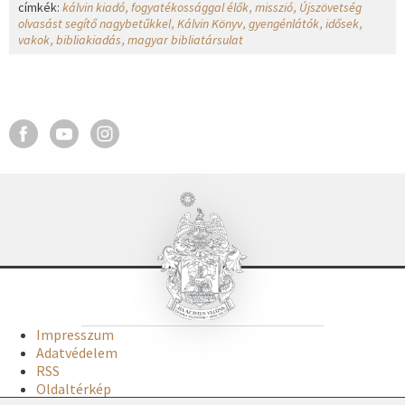
címkék:
kálvin kiadó
fogyatékossággal élők
misszió
Újszövetség
olvasást segítő nagybetűkkel
Kálvin Könyv
gyengénlátók
idősek
vakok
bibliakiadás
magyar bibliatársulat
Impresszum
Adatvédelem
RSS
Oldaltérkép