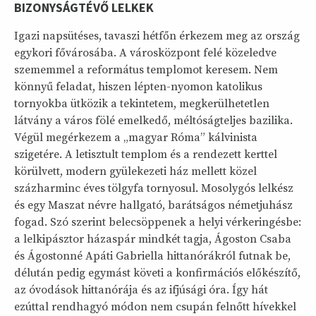
BIZONYSÁGTÉVŐ LELKEK
Igazi napsütéses, tavaszi hétfőn érkezem meg az ország
egykori fővárosába. A városközpont felé közeledve
szememmel a református templomot keresem. Nem
könnyű feladat, hiszen lépten-nyomon katolikus
tornyokba ütközik a tekintetem, megkerülhetetlen
látvány a város fölé emelkedő, méltóságteljes bazilika.
Végül megérkezem a „magyar Róma” kálvinista
szigetére. A letisztult templom és a rendezett kerttel
körülvett, modern gyülekezeti ház mellett közel
százharminc éves tölgyfa tornyosul. Mosolygós lelkész
és egy Maszat névre hallgató, barátságos németjuhász
fogad. Szó szerint belecsöppenek a helyi vérkeringésbe:
a lelkipásztor házaspár mindkét tagja, Ágoston Csaba
és Ágostonné Apáti Gabriella hittanórákról futnak be,
délután pedig egymást követi a konfirmációs előkészítő,
az óvodások hittanórája és az ifjúsági óra. Így hát
ezúttal rendhagyó módon nem csupán felnőtt hívekkel