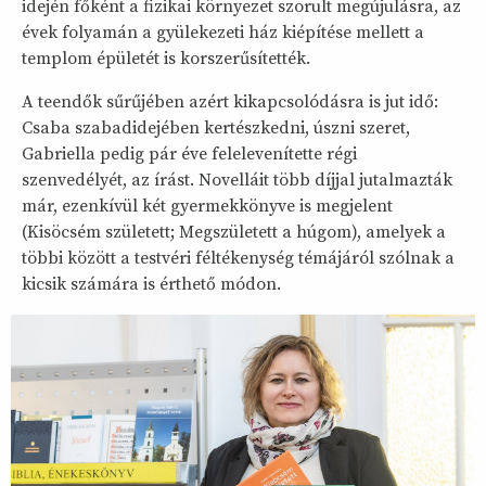
idején főként a fizikai környezet szorult megújulásra, az
évek folyamán a gyülekezeti ház kiépítése mellett a
templom épületét is korszerűsítették.
A teendők sűrűjében azért kikapcsolódásra is jut idő:
Csaba szabadidejében kertészkedni, úszni szeret,
Gabriella pedig pár éve felelevenítette régi
szenvedélyét, az írást. Novelláit több díjjal jutalmazták
már, ezenkívül két gyermekkönyve is megjelent
(Kisöcsém született; Megszületett a húgom), amelyek a
többi között a testvéri féltékenység témájáról szólnak a
kicsik számára is érthető módon.