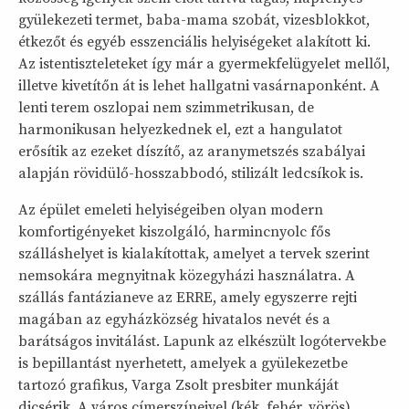
gyülekezeti termet, baba-mama szobát, vizesblokkot,
étkezőt és egyéb esszenciális helyiségeket alakított ki.
Az istentiszteleteket így már a gyermekfelügyelet mellől,
illetve kivetítőn át is lehet hallgatni vasárnaponként. A
lenti terem oszlopai nem szimmetrikusan, de
harmonikusan helyezkednek el, ezt a hangulatot
erősítik az ezeket díszítő, az aranymetszés szabályai
alapján rövidülő-hosszabbodó, stilizált ledcsíkok is.
Az épület emeleti helyiségeiben olyan modern
komfortigényeket kiszolgáló, harmincnyolc fős
szálláshelyet is kialakítottak, amelyet a tervek szerint
nemsokára megnyitnak közegyházi használatra. A
szállás fantázianeve az ERRE, amely egyszerre rejti
magában az egyházközség hivatalos nevét és a
barátságos invitálást. Lapunk az elkészült logótervekbe
is bepillantást nyerhetett, amelyek a gyülekezetbe
tartozó grafikus, Varga Zsolt presbiter munkáját
dicsérik. A város címerszíneivel (kék, fehér, vörös)