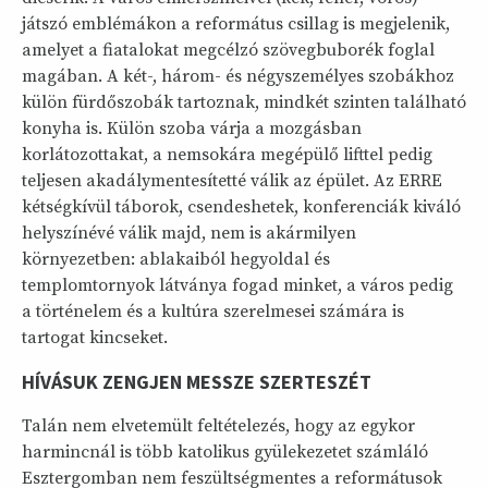
játszó emblémákon a református csillag is megjelenik,
amelyet a fiatalokat megcélzó szövegbuborék foglal
magában. A két-, három- és négyszemélyes szobákhoz
külön fürdőszobák tartoznak, mindkét szinten található
konyha is. Külön szoba várja a mozgásban
korlátozottakat, a nemsokára megépülő lifttel pedig
teljesen akadálymentesítetté válik az épület. Az ERRE
kétségkívül táborok, csendeshetek, konferenciák kiváló
helyszínévé válik majd, nem is akármilyen
környezetben: ablakaiból hegyoldal és
templomtornyok látványa fogad minket, a város pedig
a történelem és a kultúra szerelmesei számára is
tartogat kincseket.
HÍVÁSUK ZENGJEN MESSZE SZERTESZÉT
Talán nem elvetemült feltételezés, hogy az egykor
harmincnál is több katolikus gyülekezetet számláló
Esztergomban nem feszültségmentes a reformátusok