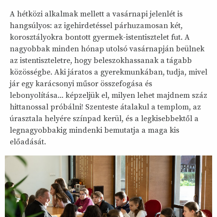
A hétközi alkalmak mellett a vasárnapi jelenlét is
hangsúlyos: az igehirdetéssel párhuzamosan két,
korosztályokra bontott gyermek-istentisztelet fut. A
nagyobbak minden hónap utolsó vasárnapján beülnek
az istentiszteletre, hogy beleszokhassanak a tágabb
közösségbe. Aki járatos a gyerekmunkában, tudja, mivel
jár egy karácsonyi műsor összefogása és
lebonyolítása... képzeljük el, milyen lehet majdnem száz
hittanossal próbálni! Szenteste átalakul a templom, az
úrasztala helyére színpad kerül, és a legkisebbektől a
legnagyobbakig mindenki bemutatja a maga kis
előadását.