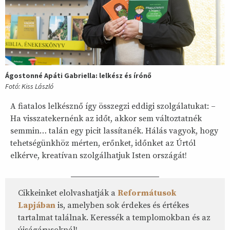
Ágostonné Apáti Gabriella: lelkész és írónő
Fotó: Kiss László
A fiatalos lelkésznő így összegzi eddigi szolgálatukat: –
Ha visszatekernénk az időt, akkor sem változtatnék
semmin… talán egy picit lassítanék. Hálás vagyok, hogy
tehetségünkhöz mérten, erőnket, időnket az Úrtól
elkérve, kreatívan szolgálhatjuk Isten országát!
Cikkeinket elolvashatják a
Reformátusok
Lapjában
is, amelyben sok érdekes és értékes
tartalmat találnak. Keressék a templomokban és az