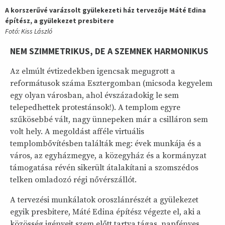
A korszerűvé varázsolt gyülekezeti ház tervezője Máté Edina
építész, a gyülekezet presbitere
Fotó: Kiss László
NEM SZIMMETRIKUS, DE A SZEMNEK HARMONIKUS
Az elmúlt évtizedekben igencsak megugrott a
reformátusok száma Esztergomban (micsoda kegyelem
egy olyan városban, ahol évszázadokig le sem
telepedhettek protestánsok!). A templom egyre
szűkösebbé vált, nagy ünnepeken már a csilláron sem
volt hely. A megoldást afféle virtuális
templombővítésben találták meg: évek munkája és a
város, az egyházmegye, a közegyház és a kormányzat
támogatása révén sikerült átalakítani a szomszédos
telken omladozó régi nővérszállót.
A tervezési munkálatok oroszlánrészét a gyülekezet
egyik presbitere, Máté Edina építész végezte el, aki a
közösség igényeit szem előtt tartva tágas, napfényes