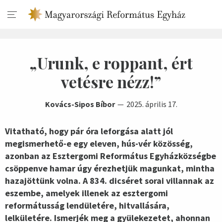
„Urunk, e roppant, ért
vetésre nézz!”
Kovács-Sipos Bíbor
2025. április 17.
Vitatható, hogy pár óra leforgása alatt jól
megismerhető-e egy eleven, hús-vér közösség,
azonban az Esztergomi Református Egyházközségbe
csöppenve hamar úgy érezhetjük magunkat, mintha
hazajöttünk volna. A 834. dicséret sorai villannak az
eszembe, amelyek illenek az esztergomi
reformátusság lendületére, hitvallására,
lelkületére. Ismerjék meg a gyülekezetet, ahonnan