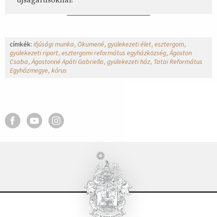
újságárusoknál!
címkék:
ifjúsági munka
Ökumené
gyülekezeti élet
esztergom
gyülekezeti riport
esztergomi református egyházközség
Ágoston
Csaba
Ágostonné Apáti Gabriella
gyülekezeti ház
Tatai Református
Egyházmegye
kórus