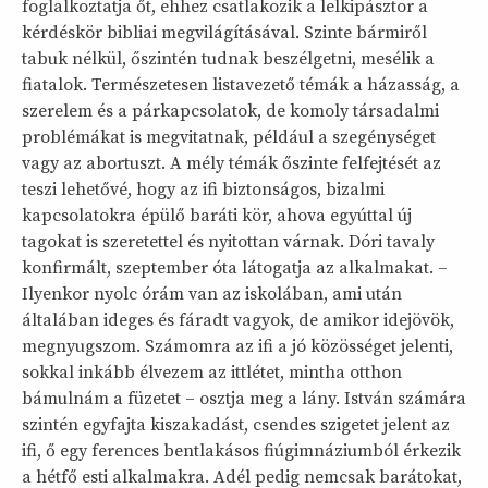
foglalkoztatja őt, ehhez csatlakozik a lelkipásztor a
kérdéskör bibliai megvilágításával. Szinte bármiről
tabuk nélkül, őszintén tudnak beszélgetni, mesélik a
fiatalok. Természetesen listavezető témák a házasság, a
szerelem és a párkapcsolatok, de komoly társadalmi
problémákat is megvitatnak, például a szegénységet
vagy az abortuszt. A mély témák őszinte felfejtését az
teszi lehetővé, hogy az ifi biztonságos, bizalmi
kapcsolatokra épülő baráti kör, ahova egyúttal új
tagokat is szeretettel és nyitottan várnak. Dóri tavaly
konfirmált, szeptember óta látogatja az alkalmakat. –
Ilyenkor nyolc órám van az iskolában, ami után
általában ideges és fáradt vagyok, de amikor idejövök,
megnyugszom. Számomra az ifi a jó közösséget jelenti,
sokkal inkább élvezem az ittlétet, mintha otthon
bámulnám a füzetet – osztja meg a lány. István számára
szintén egyfajta kiszakadást, csendes szigetet jelent az
ifi, ő egy ferences bentlakásos fiúgimnáziumból érkezik
a hétfő esti alkalmakra. Adél pedig nemcsak barátokat,