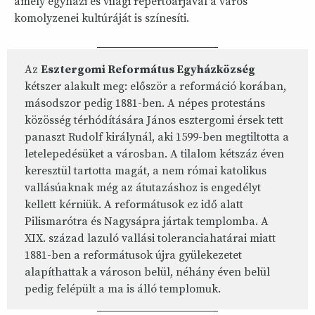
amely egyházi és világi repertoárjával a város
komolyzenei kultúráját is színesíti.
Az
Esztergomi Református Egyházközség
kétszer alakult meg: először a reformáció korában,
másodszor pedig 1881-ben. A népes protestáns
közösség térhódítására János esztergomi érsek tett
panaszt Rudolf királynál, aki 1599-ben megtiltotta a
letelepedésüket a városban. A tilalom kétszáz éven
keresztül tartotta magát, a nem római katolikus
vallásúaknak még az átutazáshoz is engedélyt
kellett kérniük. A reformátusok ez idő alatt
Pilismarótra és Nagysápra jártak templomba. A
XIX. század lazuló vallási toleranciahatárai miatt
1881-ben a reformátusok újra gyülekezetet
alapíthattak a városon belül, néhány éven belül
pedig felépült a ma is álló templomuk.