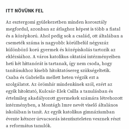
ITT NÖVÜNK FEL
Az esztergomi gyülekezetben minden korosztály
megfordul, azonban az átlaghoz képest is több a fiatal
és a középkorú. Ahol pedig sok a család, ott általában a
csemeték száma is nagyobb: körülbelül négyszáz
különböző korú gyermek és középiskolás tartozik az
eklézsiához. A város katolikus oktatási intézményeiben
heti két hittanórát is tartanak, így nem csoda, hogy
tanításukhoz kisebb hitoktatósereg szükségeltetik.
Csaba és Gabriella mellett heten végzik ezt a
szolgálatot. Az örömhír mindenkinek szól, ezért az
egyik hitoktató, Kulcsár-Elek Csilla a tanulásban és
értelmileg akadályozott gyermekek számára létrehozott
intézményben, a Montágh Imre nevét viselő általános
iskolában is tanít. Az egyik katolikus gimnáziumban
évente kétszer úrvacsorás istentiszteleten vesznek részt
a református tanulók.