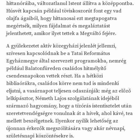
hittanóráiba, változatlanul Istent állítva a középpontba.
Húsvét kapcsán például töviskoszorút font egy vad
olajfa ágaiból, hogy hittanosai ezt megtapogatva
megértsék, milyen fájdalmat és megaláztatást
jelenthetett, amikor ilyet tettek a Megváltó fejére.
A gyülekezetet aktív közegyházi jelenlét jellemzi,
szívesen kapcsolódnak be a Tatai Református
Egyházmegye által szervezett programokba, nemrég
például Balatonfüreden családos hitmélyítő
csendesnapokon vettek részt. Ha a hétközi
bibliaórákra, családos körre nem tud is mindenki
eljutni, a vasárnapot teljesen odaszánják: még az előző
lelkipásztor, Németh Lajos szolgálatának idejéből
származó hagyomány, hogy a tízórás istentisztelet után
szeretetvendégségre vonulnak át a hívek, ahol kávé, tea
mellett beszélgetnek. Ilyenkor nyílik lehetőség az
újonnan érkezők megszólítására vagy akár névnapi,
születésnapi köszöntésekre is.