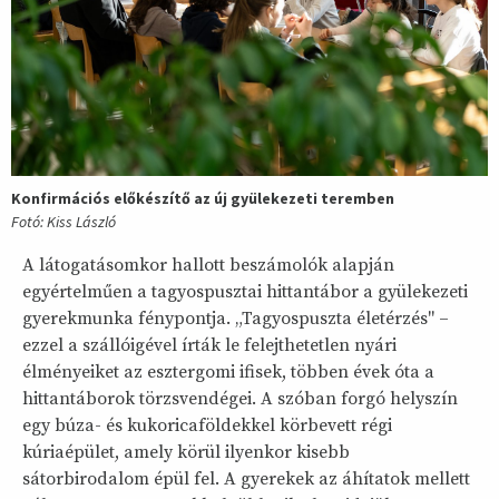
Konfirmációs előkészítő az új gyülekezeti teremben
Fotó: Kiss László
A látogatásomkor hallott beszámolók alapján
egyértelműen a tagyospusztai hittantábor a gyülekezeti
gyerekmunka fénypontja. „Tagyospuszta életérzés" –
ezzel a szállóigével írták le felejthetetlen nyári
élményeiket az esztergomi ifisek, többen évek óta a
hittantáborok törzsvendégei. A szóban forgó helyszín
egy búza- és kukoricaföldekkel körbevett régi
kúriaépület, amely körül ilyenkor kisebb
sátorbirodalom épül fel. A gyerekek az áhítatok mellett