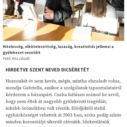
Hitelesség, elkötelezettség, lazaság, kreativitás jellemzi a
gyülekezet vezetőit
Fotó: Kiss László
HIRDETVE SZENT NEVED DICSÉRETÉT
Huszonkét év nem kevés, mégis, mintha elszaladt volna,
mondja Gabriella, amikor a szolgálatuk tapasztalatairól
kérdezem a házaspárt. Csaba hálásan számol be arról,
hogy nem éltek át nagyobb gyülekezeti tragédiát,
inkább örömökben volt részük. Elődjüktől stabil
egyházközséget vehettek át 2003-ban, azóta pedig szinte
minden korosztályt sikerült elérniük. Idekerülésük