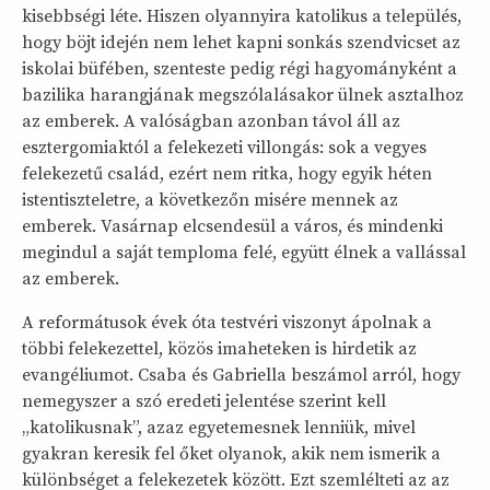
kisebbségi léte. Hiszen olyannyira katolikus a település,
hogy böjt idején nem lehet kapni sonkás szendvicset az
iskolai büfében, szenteste pedig régi hagyományként a
bazilika harangjának megszólalásakor ülnek asztalhoz
az emberek. A valóságban azonban távol áll az
esztergomiaktól a felekezeti villongás: sok a vegyes
felekezetű család, ezért nem ritka, hogy egyik héten
istentiszteletre, a következőn misére mennek az
emberek. Vasárnap elcsendesül a város, és mindenki
megindul a saját temploma felé, együtt élnek a vallással
az emberek.
A reformátusok évek óta testvéri viszonyt ápolnak a
többi felekezettel, közös imaheteken is hirdetik az
evangéliumot. Csaba és Gabriella beszámol arról, hogy
nemegyszer a szó eredeti jelentése szerint kell
„katolikusnak”, azaz egyetemesnek lenniük, mivel
gyakran keresik fel őket olyanok, akik nem ismerik a
különbséget a felekezetek között. Ezt szemlélteti az az