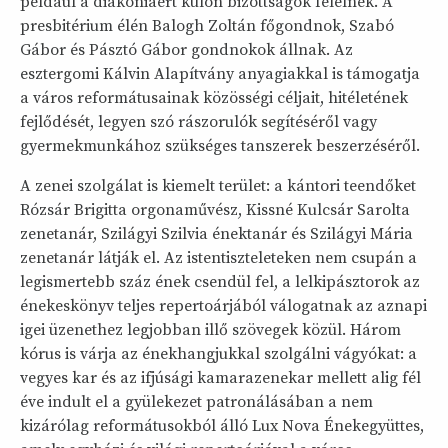
például a diakóniáért külön bizottságok felelnek. A
presbitérium élén Balogh Zoltán főgondnok, Szabó
Gábor és Pásztó Gábor gondnokok állnak. Az
esztergomi Kálvin Alapítvány anyagiakkal is támogatja
a város reformátusainak közösségi céljait, hitéletének
fejlődését, legyen szó rászorulók segítéséről vagy
gyermekmunkához szükséges tanszerek beszerzéséről.
A zenei szolgálat is kiemelt terület: a kántori teendőket
Rózsár Brigitta orgonaművész, Kissné Kulcsár Sarolta
zenetanár, Szilágyi Szilvia énektanár és Szilágyi Mária
zenetanár látják el. Az istentiszteleteken nem csupán a
legismertebb száz ének csendül fel, a lelkipásztorok az
énekeskönyv teljes repertoárjából válogatnak az aznapi
igei üzenethez legjobban illő szövegek közül. Három
kórus is várja az énekhangjukkal szolgálni vágyókat: a
vegyes kar és az ifjúsági kamarazenekar mellett alig fél
éve indult el a gyülekezet patronálásában a nem
kizárólag reformátusokból álló Lux Nova Énekegyüttes,