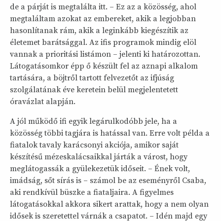
de a párját is megtalálta itt. – Ez az a közösség, ahol
megtaláltam azokat az embereket, akik a legjobban
hasonlítanak rám, akik a leginkább kiegészítik az
életemet barátsággal. Az ifis programok mindig elöl
vannak a prioritási listámon – jelenti ki határozottan.
Látogatásomkor épp ő készült fel az aznapi alkalom
tartására, a böjtről tartott felvezetőt az ifjúság
szolgálatának éve keretein belül megjelentetett
óravázlat alapján.
A jól működő ifi egyik legárulkodóbb jele, ha a
közösség többi tagjára is hatással van. Erre volt példa a
fiatalok tavaly karácsonyi akciója, amikor saját
készítésű mézeskalácsaikkal járták a várost, hogy
meglátogassák a gyülekezetük időseit. – Ének volt,
imádság, sőt sírás is – számol be az eseményről Csaba,
aki rendkívül büszke a fiataljaira. A figyelmes
látogatásokkal akkora sikert arattak, hogy a nem olyan
idősek is szeretettel várnák a csapatot. – Idén majd egy