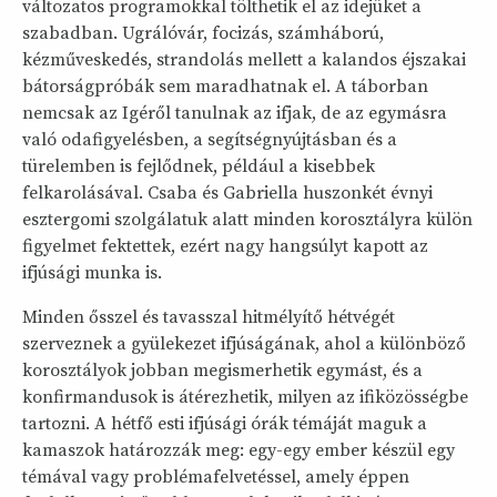
változatos programokkal tölthetik el az idejüket a
szabadban. Ugrálóvár, focizás, számháború,
kézműveskedés, strandolás mellett a kalandos éjszakai
bátorságpróbák sem maradhatnak el. A táborban
nemcsak az Igéről tanulnak az ifjak, de az egymásra
való odafigyelésben, a segítségnyújtásban és a
türelemben is fejlődnek, például a kisebbek
felkarolásával. Csaba és Gabriella huszonkét évnyi
esztergomi szolgálatuk alatt minden korosztályra külön
figyelmet fektettek, ezért nagy hangsúlyt kapott az
ifjúsági munka is.
Minden ősszel és tavasszal hitmélyítő hétvégét
szerveznek a gyülekezet ifjúságának, ahol a különböző
korosztályok jobban megismerhetik egymást, és a
konfirmandusok is átérezhetik, milyen az ifiközösségbe
tartozni. A hétfő esti ifjúsági órák témáját maguk a
kamaszok határozzák meg: egy-egy ember készül egy
témával vagy problémafelvetéssel, amely éppen