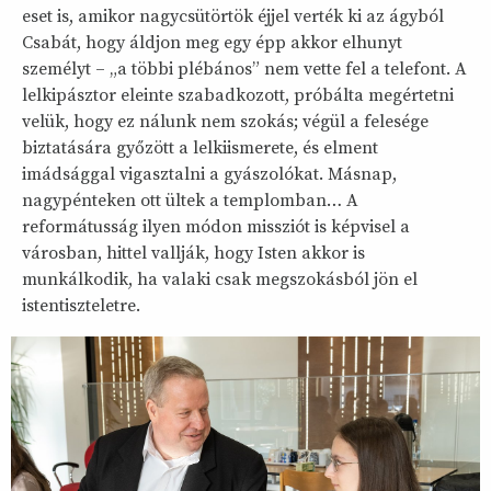
eset is, amikor nagycsütörtök éjjel verték ki az ágyból
Csabát, hogy áldjon meg egy épp akkor elhunyt
személyt – „a többi plébános” nem vette fel a telefont. A
lelkipásztor eleinte szabadkozott, próbálta megértetni
velük, hogy ez nálunk nem szokás; végül a felesége
biztatására győzött a lelkiismerete, és elment
imádsággal vigasztalni a gyászolókat. Másnap,
nagypénteken ott ültek a templomban… A
reformátusság ilyen módon missziót is képvisel a
városban, hittel vallják, hogy Isten akkor is
munkálkodik, ha valaki csak megszokásból jön el
istentiszteletre.