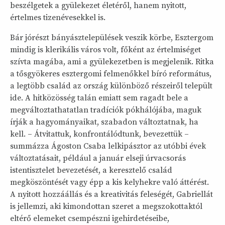
beszélgetek a gyülekezet életéről, hanem nyitott,
értelmes tizenévesekkel is.
Bár jórészt bányásztelepülések veszik körbe, Esztergom
mindig is klerikális város volt, főként az értelmiséget
szívta magába, ami a gyülekezetben is megjelenik. Ritka
a tősgyökeres esztergomi felmenőkkel bíró református,
a legtöbb család az ország különböző részeiről települt
ide. A hitközösség talán emiatt sem ragadt bele a
megváltoztathatatlan tradíciók pókhálójába, maguk
írják a hagyományaikat, szabadon változtatnak, ha
kell. – Átvitattuk, konfrontálódtunk, bevezettük –
summázza Ágoston Csaba lelkipásztor az utóbbi évek
változtatásait, például a január elseji úrvacsorás
istentisztelet bevezetését, a keresztelő család
megköszöntését vagy épp a kis kelyhekre való áttérést.
A nyitott hozzáállás és a kreativitás feleségét, Gabriellát
is jellemzi, aki kimondottan szeret a megszokottaktól
eltérő elemeket csempészni igehirdetéseibe,