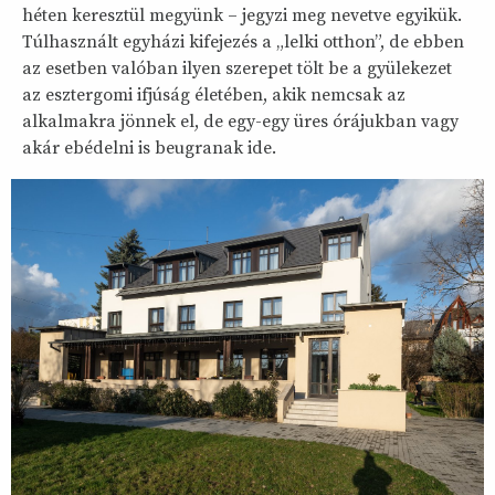
héten keresztül megyünk – jegyzi meg nevetve egyikük.
Túlhasznált egyházi kifejezés a „lelki otthon”, de ebben
az esetben valóban ilyen szerepet tölt be a gyülekezet
az esztergomi ifjúság életében, akik nemcsak az
alkalmakra jönnek el, de egy-egy üres órájukban vagy
akár ebédelni is beugranak ide.