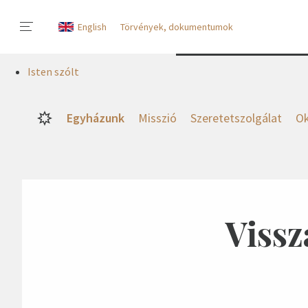
English
Törvények, dokumentumok
Isten szólt
Egyházunk
Misszió
Szeretetszolgálat
Ok
Viss