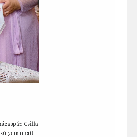
ázaspár. Csilla
a súlyom miatt