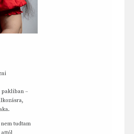
zni
 pakliban –
álkozásra,
aka.
r nem tudtam
attól