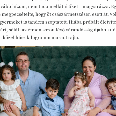
tovább hízom, nem tudom ellátni őket – magyarázza. E
e megpecsételte, hogy öt császármetszésen esett át. Vo
ermeket is tandem szoptatott. Hiába próbált életvitel
rt, sétált az éppen soron lévő várandósság újabb kiló
 közel húsz kilogramm maradt rajta.