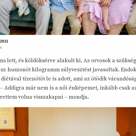
 2021
m
ns lett, és köldöksérve alakult ki. Az orvosok a szüksé
úsz-huszonöt kilogramm súlyvesztést javasoltak. Endo
 diétával tizenötöt le is adott, ami az ötödik várandósá
. – Addigra már nem is a női énképemet, inkább csak 
rettem volna visszakapni – mondja.