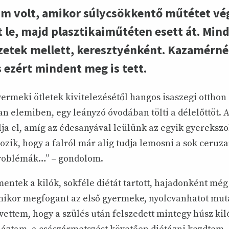
m volt, amikor súlycsökkentő műtétet vég
 le, majd plasztikaiműtéten esett át. Min
zetek mellett, keresztyénként. Kazamérné 
s ezért mindent meg is tett.
yermeki ötletek kivitelezésétől hangos isaszegi otthon
n elemiben, egy leányzó óvodában tölti a délelőttöt. A
a el, amíg az édesanyával leülünk az egyik gyereksz
ozik, hogy a falról már alig tudja lemosni a sok ceruz
problémák…” – gondolom.
 mentek a kilók, sokféle diétát tartott, hajadonként még
mikor megfogant az első gyermeke, nyolcvanhatot muta
vettem, hogy a szülés után felszedett mintegy húsz kil