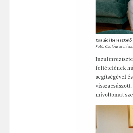
Családi keresztelő
Fotó: Családi archívu
Inzulinreziszte
feltételének h
segítségével és
visszacsúszott
mivoltomat sze