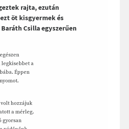
eztek rajta, ezután
dezt öt kisgyermek és
Baráth Csilla egyszerűen
 egészen
 legkisebbet a
obába. Éppen
anyomot.
 volt hozzájuk
tott a mérleg.
ó gyorsan