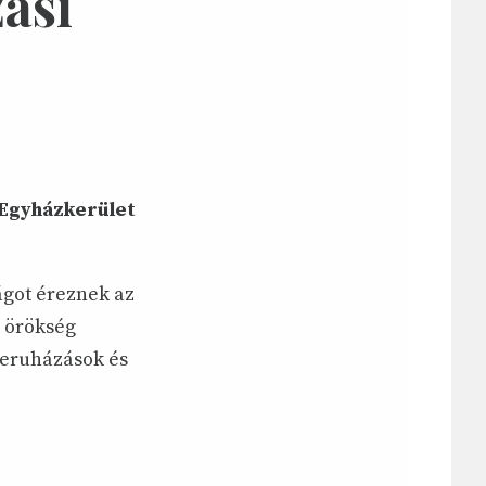
ási
 Egyházkerület
ágot éreznek az
i örökség
beruházások és