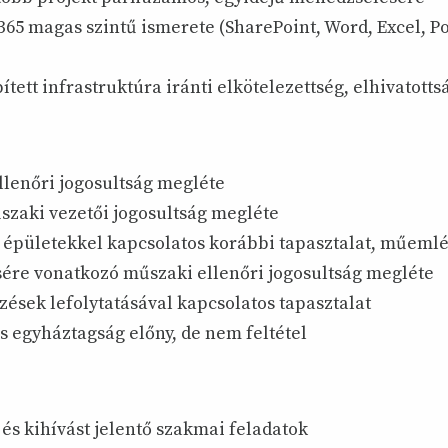
365 magas szintű ismerete (SharePoint, Word, Excel, 
)
ített infrastruktúra iránti elkötelezettség, elhivatotts
llenőri jogosultság megléte
szaki vezetői jogosultság megléte
épületekkel kapcsolatos korábbi tapasztalat, műeml
sére vonatkozó műszaki ellenőri jogosultság megléte
ések lefolytatásával kapcsolatos tapasztalat
 egyháztagság előny, de nem feltétel
 és kihívást jelentő szakmai feladatok