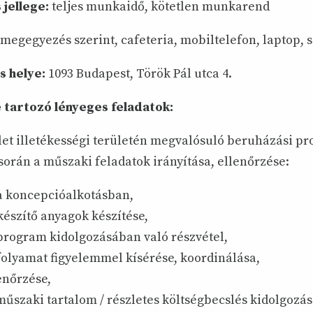
 jellege:
teljes munkaidő, kötetlen munkarend
 megegyezés szerint, cafeteria, mobiltelefon, laptop, s
 helye:
1093 Budapest, Török Pál utca 4.
tartozó lényeges feladatok:
et illetékességi területén megvalósuló beruházási pr
során a műszaki feladatok irányítása, ellenőrzése:
 a koncepcióalkotásban,
észítő anyagok készítése,
program kidolgozásában való részvétel,
folyamat figyelemmel kísérése, koordinálása,
enőrzése,
műszaki tartalom / részletes költségbecslés kidolgozá