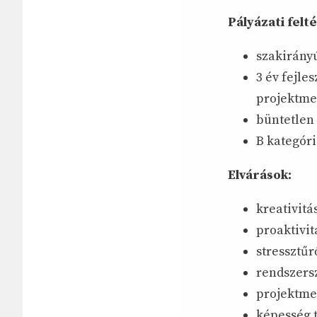
Pályázati felté
szakirányú
3 év fejle
projektme
büntetlen 
B kategóri
Elvárások:
kreativit
proaktivi
stressztűr
rendszers
projektmen
képesség 