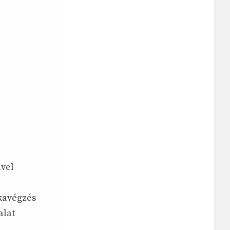
ivel
kavégzés
alat