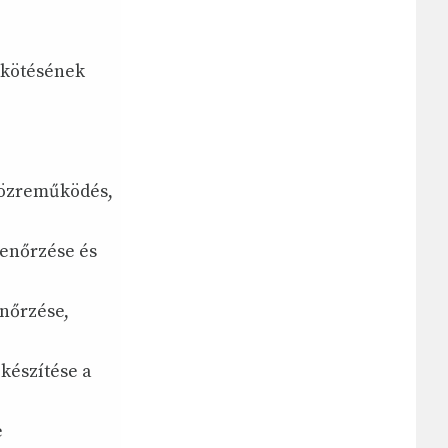
gkötésének
közreműködés,
lenőrzése és
enőrzése,
 készítése a
e