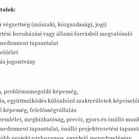
telek:
 végzettség (műszaki, közgazdasági, jogi)
sztési-beruházási vagy állami forrásból megvalósuló
nedzsment tapasztalat
előélet
ás jogosítvány
ás, problémamegoldó képesség,
tás, együttműködés különböző szakterületek képviselő
ő képesség, felelősségvállalás
zemlélet, megbízhatóság, precíz, gyors és önálló mun
edzsment tapasztalat, önálló projektvezetési tapaszt
több projekt párhuzamos, egyidejű menedzselésére