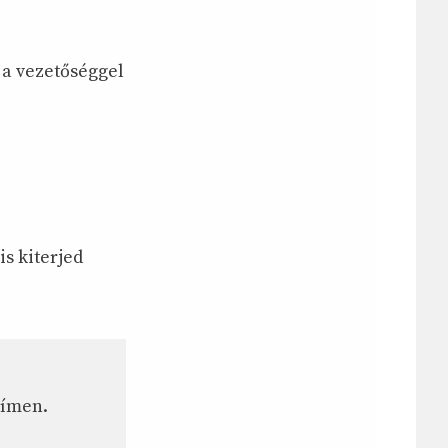
 a vezetőséggel
s kiterjed
címen.