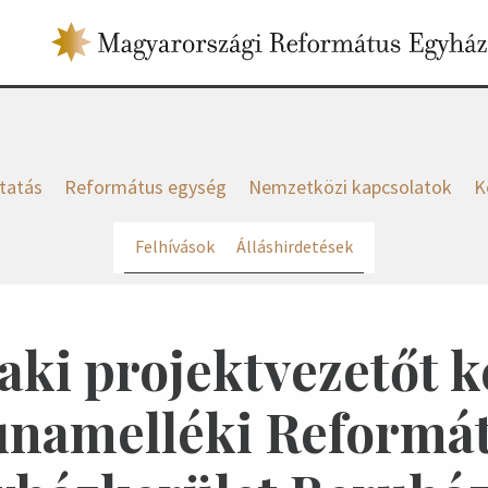
tatás
Református egység
Nemzetközi kapcsolatok
K
Felhívások
Álláshirdetések
ki projektvezetőt k
namelléki Reformá