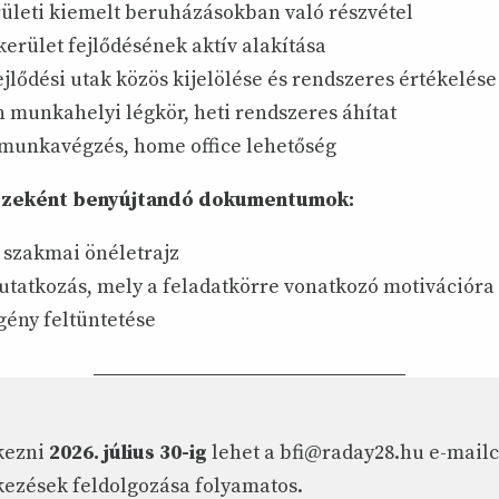
ületi kiemelt beruházásokban való részvétel
erület fejlődésének aktív alakítása
jlődési utak közös kijelölése és rendszeres értékelése
 munkahelyi légkör, heti rendszeres áhítat
munkavégzés, home office lehetőség
szeként benyújtandó dokumentumok:
 szakmai önéletrajz
tatkozás, mely a feladatkörre vonatkozó motivációra i
gény feltüntetése
kezni
2026. július 30-ig
lehet a bfi@raday28.hu e-mail
kezések feldolgozása folyamatos.