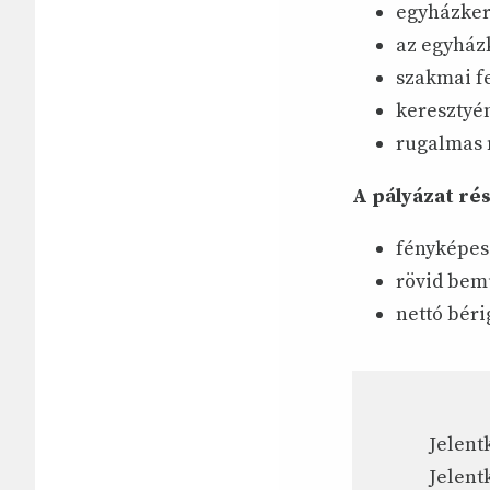
egyházker
az egyházk
szakmai fe
keresztyén
rugalmas 
A pályázat ré
fényképes
rövid bemu
nettó béri
Jelent
Jelent