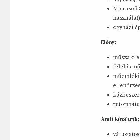
Microsoft 
használat
egyházi ép
Előny:
műszaki e
felelős mű
műemléki 
ellenőrzé
közbeszerz
református
Amit kínálunk:
változatos