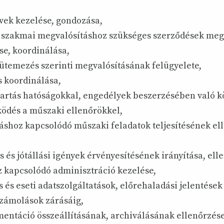
vek kezelése, gondozása,
 szakmai megvalósításhoz szükséges szerződések me
se, koordinálása,
 ütemezés szerinti megvalósításának felügyelete,
s koordinálása,
tartás hatóságokkal, engedélyek beszerzésében való 
ödés a műszaki ellenőrökkel,
áshoz kapcsolódó műszaki feladatok teljesítésének el
,
s és jótállási igények érvényesítésének irányítása, ell
z kapcsolódó adminisztráció kezelése,
 és eseti adatszolgáltatások, előrehaladási jelentések
számolások zárásáig,
entáció összeállításának, archiválásának ellenőrzés