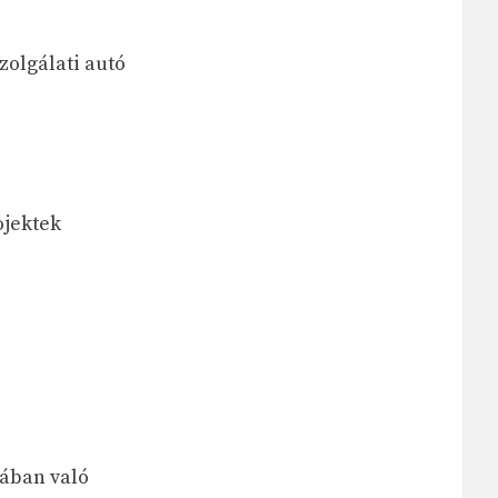
zolgálati autó
ojektek
sában való