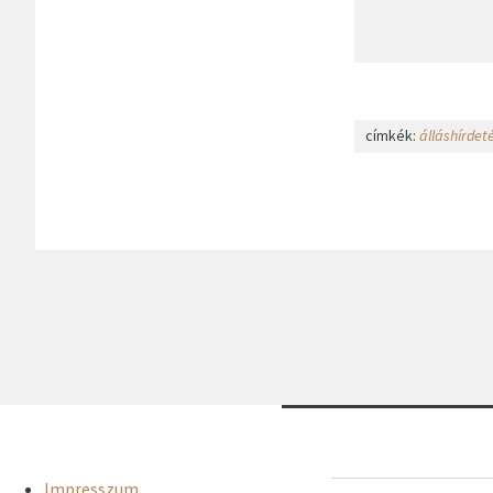
címkék:
álláshírdet
Impresszum