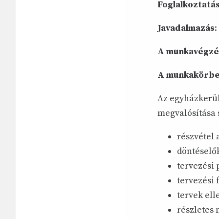
Foglalkoztatás
Javadalmazás
:
A munkavégzés
A munkakörbe 
Az egyházkerül
megvalósítása 
részvétel
döntéselők
tervezési 
tervezési 
tervek ell
részletes 