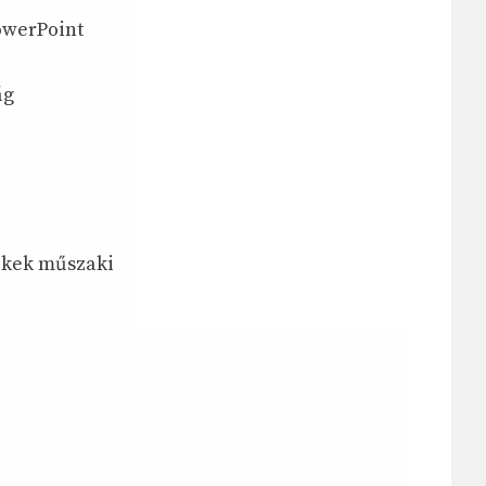
PowerPoint
ág
ékek műszaki