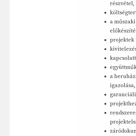
részvétel,
költségter
a műszaki
előkészíté
projektek
kivitelezé
kapcsolat
együttműk
a beruház
igazolása
garanciáli
projekthe
rendszeres
projektel
záródokum