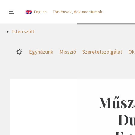
English
Törvények, dokumentumok
Isten szólt
Egyházunk
Misszió
Szeretetszolgálat
Ok
Műsza
Du