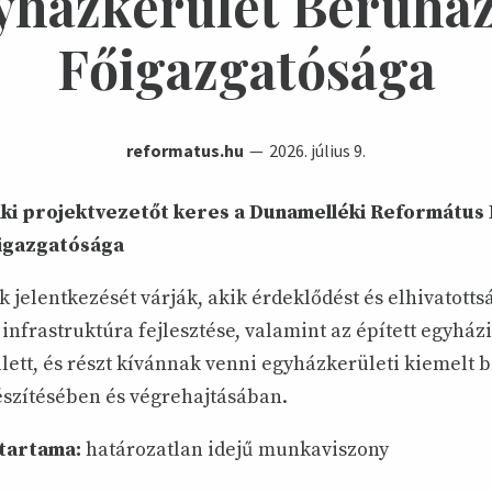
yházkerület Beruház
Főigazgatósága
reformatus.hu
2026. július 9.
ki projektvezetőt keres a Dunamelléki Református
igazgatósága
 jelentkezését várják, akik érdeklődést és elhivatotts
 infrastruktúra fejlesztése, valamint az épített egyház
lett, és részt kívánnak venni egyházkerületi kiemelt 
észítésében és végrehajtásában.
őtartama:
határozatlan idejű munkaviszony