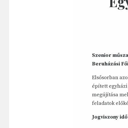
Eg
Szenior műsza
Beruházási Fő
Elsősorban azok
épített egyházi
megújítása mel
feladatok elők
Jogviszony id