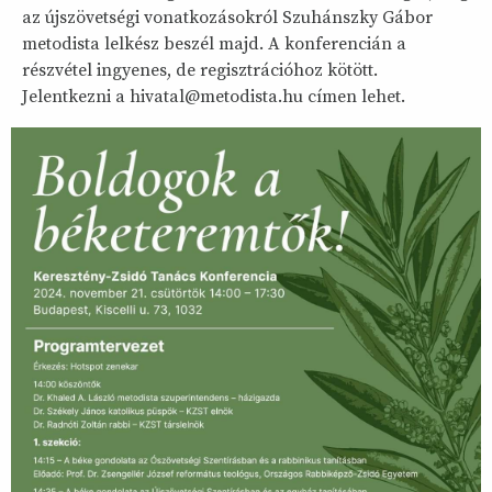
az újszövetségi vonatkozásokról Szuhánszky Gábor
metodista lelkész beszél majd. A konferencián a
részvétel ingyenes, de regisztrációhoz kötött.
Jelentkezni a hivatal@metodista.hu címen lehet.