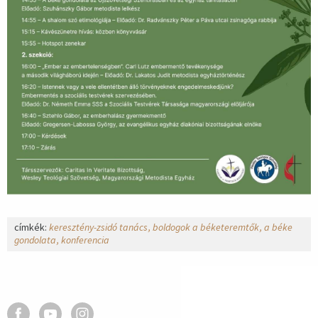
címkék:
keresztény-zsidó tanács
boldogok a béketeremtők
a béke
gondolata
konferencia