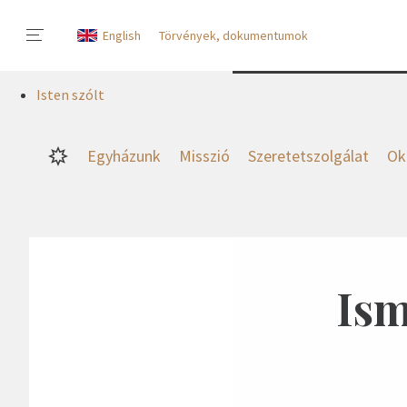
English
Törvények, dokumentumok
Isten szólt
Egyházunk
Misszió
Szeretetszolgálat
Ok
Ism