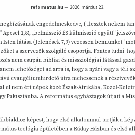
reformatus.hu
2026. március 23.
 megbízásának engedelmeskedve, ( „lesztek nekem tanú
” Apcsel 1,8), „belmisszió ÉS külmisszió együtt” jelszóv
 Isten látása (Jelenések 7,9) vezessen bennünket” mot
ezőket a szervezők szolgáló csoportja. Fontos tudni ho
zés nem csupán bibliai és missziológiai látással gazd
anem lehetőséget ad arra is, hogy a nyári vagy a téli 
 távú evangéliumhirdető útra mehessenek a résztvevők
al el nem ért népek közé Észak-Afrikába, Közel-Keletr
y Pakisztánba. A református egyháztagok útjait a Mis
ábbiakhoz képest, hogy első alkalommal tartják a képz
rmátus teológia épületében a Ráday Házban és első a