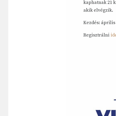
kaphatnak 21 k
akik elvégzik.
Kezdés: április
Regisztrálni
id