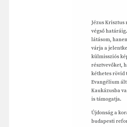
Jézus Krisztus
végső határáig.
látásom, hanem
várja a jelentk
külmissziós kép
résztvevőket, h
kéthetes rövid
Evangélium ált
Kaukázusba vag
is támogatja.
Újdonság a kor
budapesti refo