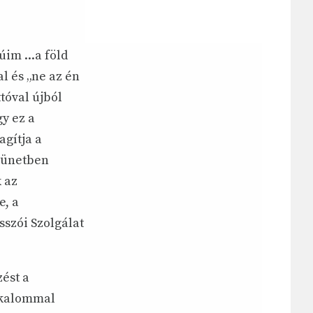
im ...a föld
al és „ne az én
tóval újból
gy ez a
agítja a
szünetben
 az
e, a
sszói Szolgálat
ést a
lkalommal