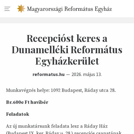
Recepcióst keres a
Dunamelléki Református
Egyházkerület
reformatus.hu
2026. május 13.
Munkavégzés helye: 1092 Budapest, Ráday utca 28.
Br.600e Ft havibér
Feladatok
Az új munkatársunk feladata lesz a Ráday Ház
(Budapest IX. ker. Ráday u. 28.) recepciós csapatának