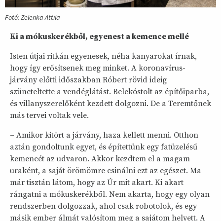
Fotó: Zelenka Attila
Ki a mókuskerékből, egyenest a kemence mellé
Isten útjai ritkán egyenesek, néha kanyarokat írnak,
hogy így erősítsenek meg minket. A koronavírus-
járvány előtti időszakban Róbert rövid ideig
szüneteltette a vendéglátást. Belekóstolt az építőiparba,
és villanyszerelőként kezdett dolgozni. De a Teremtőnek
más tervei voltak vele.
– Amikor kitört a járvány, haza kellett menni. Otthon
aztán gondoltunk egyet, és építettünk egy fatüzelésű
kemencét az udvaron. Akkor kezdtem el a magam
uraként, a saját örömömre csinálni ezt az egészet. Ma
már tisztán látom, hogy az Úr mit akart. Ki akart
rángatni a mókuskerékből. Nem akarta, hogy egy olyan
rendszerben dolgozzak, ahol csak robotolok, és egy
másik ember álmát valósítom meg a sajátom helyett. A