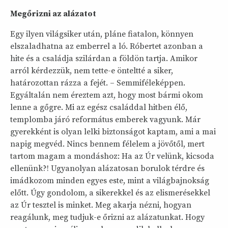
Megőrizni az alázatot
Egy ilyen világsiker után, pláne fiatalon, könnyen
elszaladhatna az emberrel a ló. Róbertet azonban a
hite és a családja szilárdan a földön tartja. Amikor
arról kérdezzük, nem tette-e önteltté a siker,
határozottan rázza a fejét. – Semmiféleképpen.
Egyáltalán nem éreztem azt, hogy most bármi okom
lenne a gőgre. Mi az egész családdal hitben élő,
templomba járó református emberek vagyunk. Már
gyerekként is olyan lelki biztonságot kaptam, ami a mai
napig megvéd. Nincs bennem félelem a jövőtől, mert
tartom magam a mondáshoz: Ha az Úr velünk, kicsoda
ellenünk?! Ugyanolyan alázatosan borulok térdre és
imádkozom minden egyes este, mint a világbajnokság
előtt. Úgy gondolom, a sikerekkel és az elismerésekkel
az Úr tesztel is minket. Meg akarja nézni, hogyan
reagálunk, meg tudjuk-e őrizni az alázatunkat. Hogy