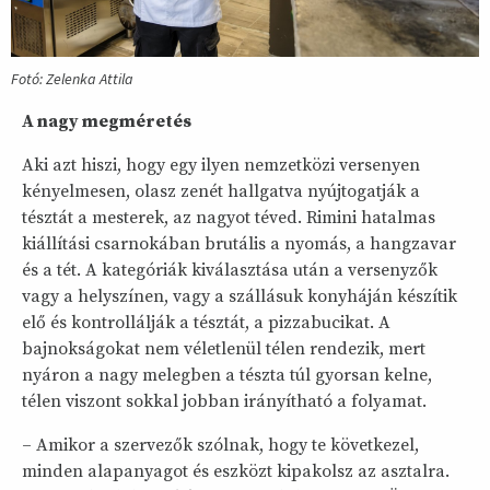
Fotó: Zelenka Attila
A nagy megméretés
Aki azt hiszi, hogy egy ilyen nemzetközi versenyen
kényelmesen, olasz zenét hallgatva nyújtogatják a
tésztát a mesterek, az nagyot téved. Rimini hatalmas
kiállítási csarnokában brutális a nyomás, a hangzavar
és a tét. A kategóriák kiválasztása után a versenyzők
vagy a helyszínen, vagy a szállásuk konyháján készítik
elő és kontrollálják a tésztát, a pizzabucikat. A
bajnokságokat nem véletlenül télen rendezik, mert
nyáron a nagy melegben a tészta túl gyorsan kelne,
télen viszont sokkal jobban irányítható a folyamat.
– Amikor a szervezők szólnak, hogy te következel,
minden alapanyagot és eszközt kipakolsz az asztalra.