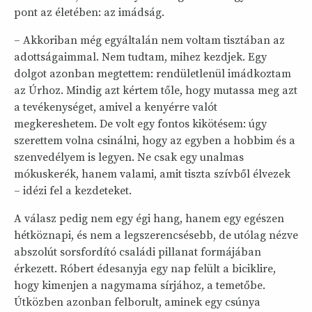
pont az életében: az imádság.
– Akkoriban még egyáltalán nem voltam tisztában az
adottságaimmal. Nem tudtam, mihez kezdjek. Egy
dolgot azonban megtettem: rendületlenül imádkoztam
az Úrhoz. Mindig azt kértem tőle, hogy mutassa meg azt
a tevékenységet, amivel a kenyérre valót
megkereshetem. De volt egy fontos kikötésem: úgy
szerettem volna csinálni, hogy az egyben a hobbim és a
szenvedélyem is legyen. Ne csak egy unalmas
mókuskerék, hanem valami, amit tiszta szívből élvezek
– idézi fel a kezdeteket.
A válasz pedig nem egy égi hang, hanem egy egészen
hétköznapi, és nem a legszerencsésebb, de utólag nézve
abszolút sorsfordító családi pillanat formájában
érkezett. Róbert édesanyja egy nap felült a biciklire,
hogy kimenjen a nagymama sírjához, a temetőbe.
Útközben azonban felborult, aminek egy csúnya