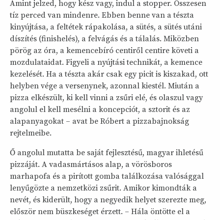
Amint jelzed, hogy kész vagy, indul a stopper. Összesen
tíz perced van mindenre. Ebben benne van a tészta
kinyújtása, a feltétek rápakolása, a sütés, a sütés utáni
díszítés (finishelés), a felvágás és a tálalás. Miközben
pörög az óra, a kemencebíró centiről centire követi a
mozdulataidat. Figyeli a nyújtási technikát, a kemence
kezelését. Ha a tészta akár csak egy picit is kiszakad, ott
helyben vége a versenynek, azonnal kiestél. Miután a
pizza elkészült, ki kell vinni a zsűri elé, és olaszul vagy
angolul el kell mesélni a koncepciót, a sztorit és az
alapanyagokat – avat be Róbert a pizzabajnokság
rejtelmeibe.
Ő angolul mutatta be saját fejlesztésű, magyar ihletésű
pizzáját. A vadasmártásos alap, a vörösboros
marhapofa és a pirított gomba találkozása valósággal
lenyűgözte a nemzetközi zsűrit. Amikor kimondták a
nevét, és kiderült, hogy a negyedik helyet szerezte meg,
először nem büszkeséget érzett. – Hála öntötte el a