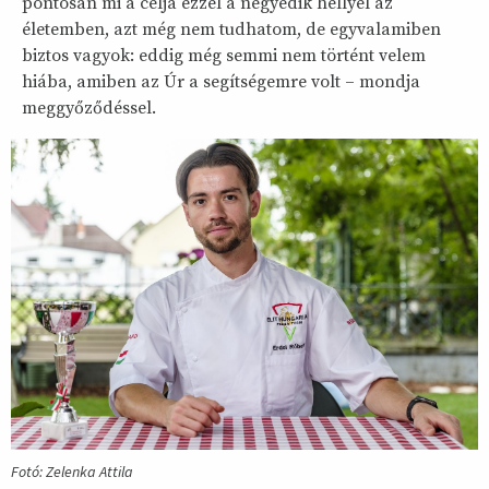
pontosan mi a célja ezzel a negyedik hellyel az
életemben, azt még nem tudhatom, de egyvalamiben
biztos vagyok: eddig még semmi nem történt velem
hiába, amiben az Úr a segítségemre volt – mondja
meggyőződéssel.
Fotó: Zelenka Attila