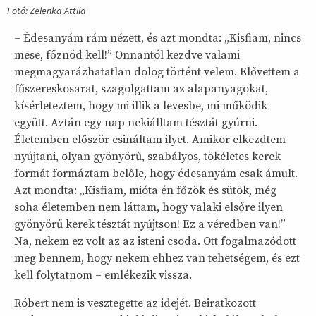
Fotó: Zelenka Attila
– Édesanyám rám nézett, és azt mondta: „Kisfiam, nincs
mese, főznöd kell!” Onnantól kezdve valami
megmagyarázhatatlan dolog történt velem. Elővettem a
fűszereskosarat, szagolgattam az alapanyagokat,
kísérleteztem, hogy mi illik a levesbe, mi működik
együtt. Aztán egy nap nekiálltam tésztát gyúrni.
Életemben először csináltam ilyet. Amikor elkezdtem
nyújtani, olyan gyönyörű, szabályos, tökéletes kerek
formát formáztam belőle, hogy édesanyám csak ámult.
Azt mondta: „Kisfiam, mióta én főzök és sütök, még
soha életemben nem láttam, hogy valaki elsőre ilyen
gyönyörű kerek tésztát nyújtson! Ez a véredben van!”
Na, nekem ez volt az az isteni csoda. Ott fogalmazódott
meg bennem, hogy nekem ehhez van tehetségem, és ezt
kell folytatnom – emlékezik vissza.
Róbert nem is vesztegette az idejét. Beiratkozott