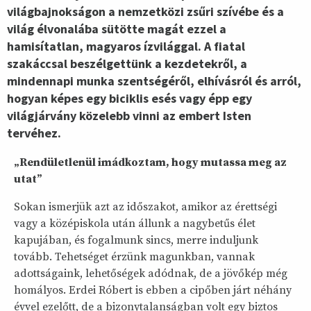
világbajnokságon a nemzetközi zsűri szívébe és a
világ élvonalába sütötte magát ezzel a
hamisítatlan, magyaros ízvilággal. A fiatal
szakáccsal beszélgettünk a kezdetekről, a
mindennapi munka szentségéről, elhívásról és arról,
hogyan képes egy biciklis esés vagy épp egy
világjárvány közelebb vinni az embert Isten
tervéhez.
„Rendületlenül imádkoztam, hogy mutassa meg az
utat”
Sokan ismerjük azt az időszakot, amikor az érettségi
vagy a középiskola után állunk a nagybetűs élet
kapujában, és fogalmunk sincs, merre induljunk
tovább. Tehetséget érzünk magunkban, vannak
adottságaink, lehetőségek adódnak, de a jövőkép még
homályos. Erdei Róbert is ebben a cipőben járt néhány
évvel ezelőtt, de a bizonytalanságban volt egy biztos