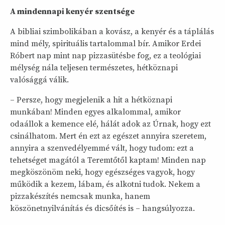
A mindennapi kenyér szentsége
A bibliai szimbolikában a kovász, a kenyér és a táplálás
mind mély, spirituális tartalommal bír. Amikor Erdei
Róbert nap mint nap pizzasütésbe fog, ez a teológiai
mélység nála teljesen természetes, hétköznapi
valósággá válik.
– Persze, hogy megjelenik a hit a hétköznapi
munkában! Minden egyes alkalommal, amikor
odaállok a kemence elé, hálát adok az Úrnak, hogy ezt
csinálhatom. Mert én ezt az egészet annyira szeretem,
annyira a szenvedélyemmé vált, hogy tudom: ezt a
tehetséget magától a Teremtőtől kaptam! Minden nap
megköszönöm neki, hogy egészséges vagyok, hogy
működik a kezem, lábam, és alkotni tudok. Nekem a
pizzakészítés nemcsak munka, hanem
köszönetnyilvánítás és dicsőítés is – hangsúlyozza.