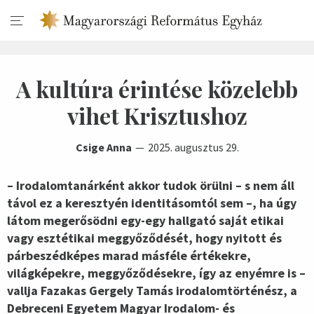
A kultúra érintése közelebb
vihet Krisztushoz
Csige Anna
2025. augusztus 29.
– Irodalomtanárként akkor tudok örülni – s nem áll
távol ez a keresztyén identitásomtól sem –, ha úgy
látom megerősödni egy-egy hallgató saját etikai
vagy esztétikai meggyőződését, hogy nyitott és
párbeszédképes marad másféle értékekre,
világképekre, meggyőződésekre, így az enyémre is –
vallja Fazakas Gergely Tamás irodalomtörténész, a
Debreceni Egyetem Magyar Irodalom- és