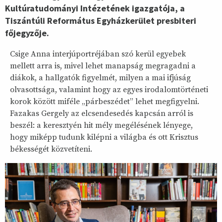
Kultúratudományi Intézetének igazgatója, a
Tiszántúli Református Egyházkerület presbiteri
főjegyzője.
Csige Anna interjúportréjában szó kerül egyebek
mellett arra is, mivel lehet manapság megragadni a
diákok, a hallgatók figyelmét, milyen a mai ifjúság
olvasottsága, valamint hogy az egyes irodalomtörténeti
korok között miféle „párbeszédet” lehet megfigyelni.
Fazakas Gergely az elcsendesedés kapcsán arról is
beszél: a keresztyén hit mély megélésének lényege,
hogy miképp tudunk kilépni a világba és ott Krisztus
békességét közvetíteni.