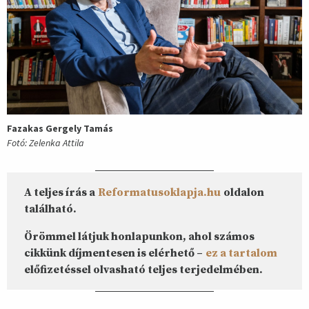
Fazakas Gergely Tamás
Fotó: Zelenka Attila
A teljes írás a
Reformatusoklapja.hu
oldalon
található.
Örömmel látjuk honlapunkon, ahol számos
cikkünk díjmentesen is elérhető –
ez a tartalom
előfizetéssel olvasható teljes terjedelmében.