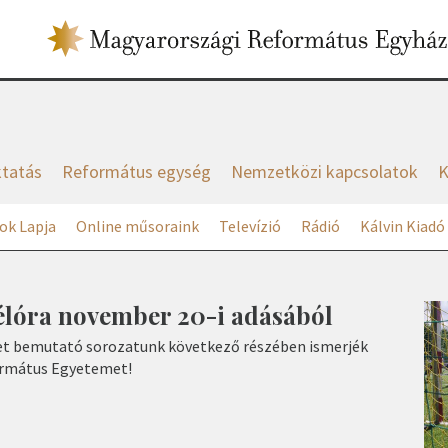
tatás
Református egység
Nemzetközi kapcsolatok
K
ok Lapja
Online műsoraink
Televízió
Rádió
Kálvin Kiadó
élóra november 20-i adásából
t bemutató sorozatunk következő részében ismerjék
ormátus Egyetemet!