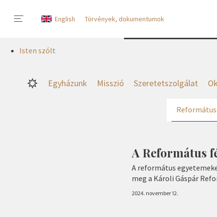
English
Törvények, dokumentumok
Isten szólt
Egyházunk
Misszió
Szeretetszolgálat
Ok
Református
A Református f
A református egyetemeke
meg a Károli Gáspár Ref
2024. november 12.