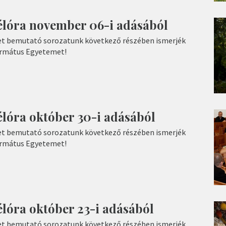
élóra november 06-i adásából
t bemutató sorozatunk következő részében ismerjék
ormátus Egyetemet!
élóra október 30-i adásából
t bemutató sorozatunk következő részében ismerjék
ormátus Egyetemet!
lóra október 23-i adásából
t bemutató sorozatunk következő részében ismerjék