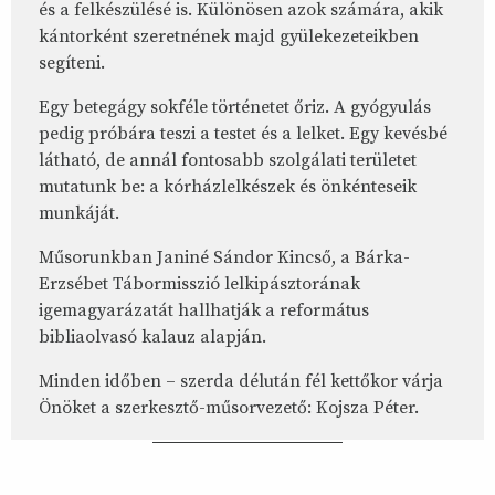
és a felkészülésé is. Különösen azok számára, akik
kántorként szeretnének majd gyülekezeteikben
segíteni.
Egy betegágy sokféle történetet őriz. A gyógyulás
pedig próbára teszi a testet és a lelket. Egy kevésbé
látható, de annál fontosabb szolgálati területet
mutatunk be: a kórházlelkészek és önkénteseik
munkáját.
Műsorunkban Janiné Sándor Kincső, a Bárka-
Erzsébet Tábormisszió lelkipásztorának
igemagyarázatát hallhatják a református
bibliaolvasó kalauz alapján.
Minden időben – szerda délután fél kettőkor várja
Önöket a szerkesztő-műsorvezető: Kojsza Péter.