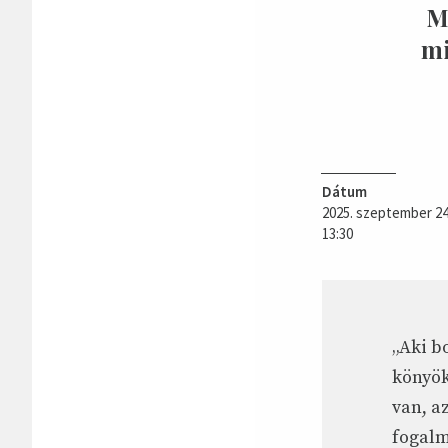
Mi
mi
Dátum
2025. szeptember 24
13:30
„Aki b
könyök
van, a
fogalm