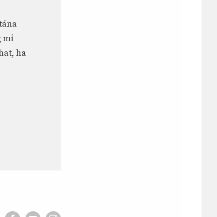
utána
g mi
hat, ha