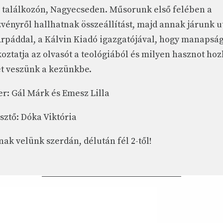
 találkozón, Nagyecseden. Műsorunk első felében a
vényről hallhatnak összeállítást, majd annak járunk 
Árpáddal, a Kálvin Kiadó igazgatójával, hogy manapsá
koztatja az olvasót a teológiából és milyen hasznot hoz
t veszünk a kezünkbe.
er: Gál Márk és Emesz Lilla
sztő: Dóka Viktória
nak velünk szerdán, délután fél 2-től!