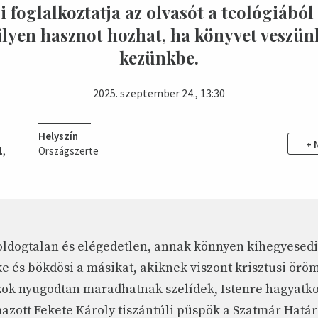
 foglalkoztatja az olvasót a teológiából
lyen hasznot hozhat, ha könyvet veszün
kezünkbe.
2025. szeptember 24., 13:30
Helyszín
+ 
.,
Országszerte
oldogtalan és elégedetlen, annak könnyen kihegyesedi
e és bökdösi a másikat, akiknek viszont krisztusi örö
zok nyugodtan maradhatnak szelídek, Istenre hagyatk
azott Fekete Károly tiszántúli püspök a Szatmár Hatá