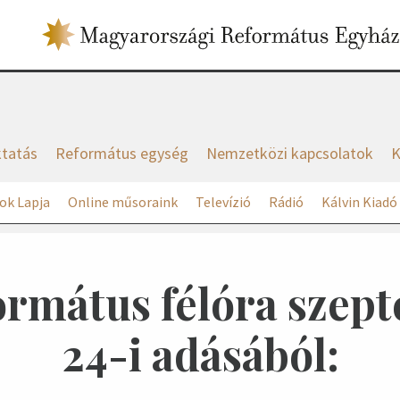
tatás
Református egység
Nemzetközi kapcsolatok
K
ok Lapja
Online műsoraink
Televízió
Rádió
Kálvin Kiadó
ormátus félóra szep
24-i adásából: