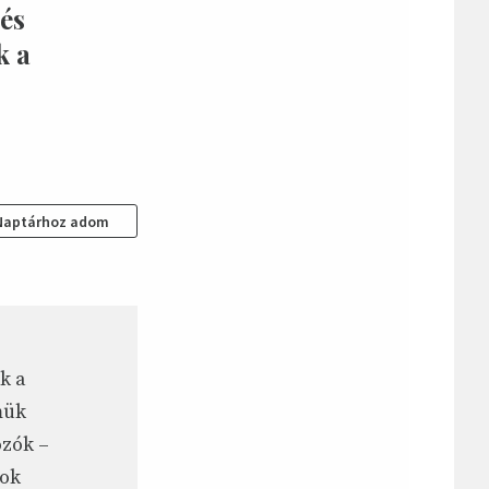
 és
k a
Naptárhoz adom
k a
mük
ozók –
rok