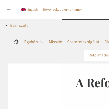
English
Törvények, dokumentumok
Isten szólt
Egyházunk
Misszió
Szeretetszolgálat
Ok
Református
A Ref