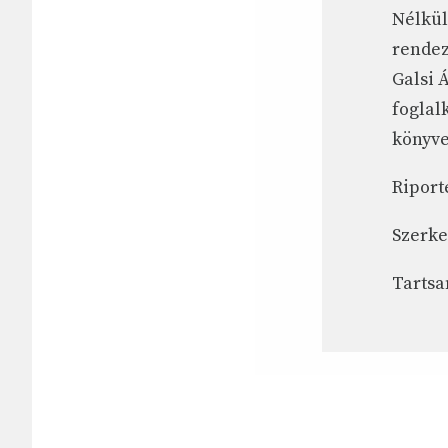
Nélkül
rendez
Galsi 
foglal
könyve
Riport
Szerke
Tartsa