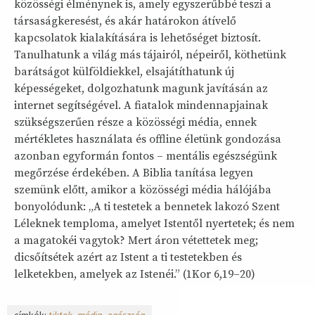
közösségi élménynek is, amely egyszerűbbé teszi a
társaságkeresést, és akár határokon átívelő
kapcsolatok kialakítására is lehetőséget biztosít.
Tanulhatunk a világ más tájairól, népeiről, köthetünk
barátságot külföldiekkel, elsajátíthatunk új
képességeket, dolgozhatunk magunk javításán az
internet segítségével. A fiatalok mindennapjainak
szükségszerűen része a közösségi média, ennek
mértékletes használata és offline életünk gondozása
azonban egyformán fontos – mentális egészségünk
megőrzése érdekében. A Biblia tanítása legyen
szemünk előtt, amikor a közösségi média hálójába
bonyolódunk: „A ti testetek a bennetek lakozó Szent
Léleknek temploma, amelyet Istentől nyertetek; és nem
a magatokéi vagytok? Mert áron vétettetek meg;
dicsőítsétek azért az Istent a ti testetekben és
lelketekben, amelyek az Istenéi.” (1Kor 6,19–20)