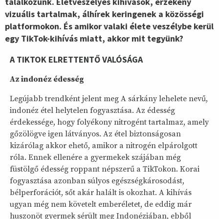
találkozunk. Életveszélyes kihívások, érzékeny
vizuális tartalmak, álhírek keringenek a közösségi
platformokon. És amikor valaki élete veszélybe kerül
egy TikTok-kihívás miatt, akkor mit tegyünk?
A TIKTOK ELRETTENTŐ VALÓSÁGA
Az indonéz édesség
Legújabb trendként jelent meg A sárkány lehelete nevű,
indonéz étel helytelen fogyasztása. Az édesség
érdekessége, hogy folyékony nitrogént tartalmaz, amely
gőzölögve igen látványos. Az étel biztonságosan
kizárólag akkor ehető, amikor a nitrogén elpárolgott
róla. Ennek ellenére a gyermekek szájában még
füstölgő édesség roppant népszerű a TikTokon. Korai
fogyasztása azonban súlyos egészségkárosodást,
bélperforációt, sőt akár halált is okozhat. A kihívás
ugyan még nem követelt emberéletet, de eddig már
huszonöt gyermek sérült meg Indonéziában, ebből