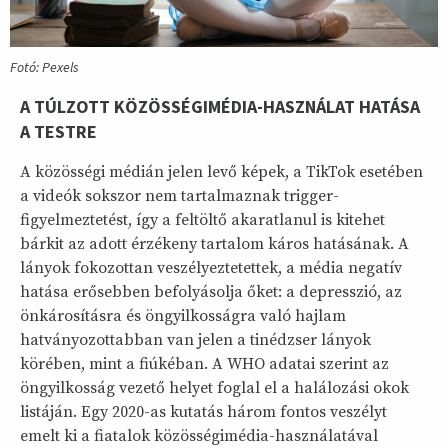
Fotó: Pexels
A TÚLZOTT KÖZÖSSÉGIMÉDIA-HASZNÁLAT HATÁSA
A TESTRE
A közösségi médián jelen levő képek, a TikTok esetében
a videók sokszor nem tartalmaznak trigger-
figyelmeztetést, így a feltöltő akaratlanul is kitehet
bárkit az adott érzékeny tartalom káros hatásának. A
lányok fokozottan veszélyeztetettek, a média negatív
hatása erősebben befolyásolja őket: a depresszió, az
önkárosításra és öngyilkosságra való hajlam
hatványozottabban van jelen a tinédzser lányok
körében, mint a fiúkéban. A WHO adatai szerint az
öngyilkosság vezető helyet foglal el a halálozási okok
listáján. Egy 2020-as kutatás három fontos veszélyt
emelt ki a fiatalok közösségimédia-használatával