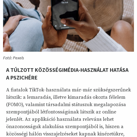
Fotó: Pexels
A TÚLZOTT KÖZÖSSÉGIMÉDIA-HASZNÁLAT HATÁSA
A PSZICHÉRE
A fiatalok TikTok-használata már-már szükségszerűnek
látszik: a lemaradás, illetve kimaradás okozta félelem
(FOMO), valamint társadalmi státuszuk megalapozása
szempontjából létfontosságúnak látszik az online
jelenlét. Az applikáció használata releváns lehet
önazonosságuk alakulása szempontjából is, hiszen a
közösségi hálón visszajelzéseket kapnak kinézetükre,