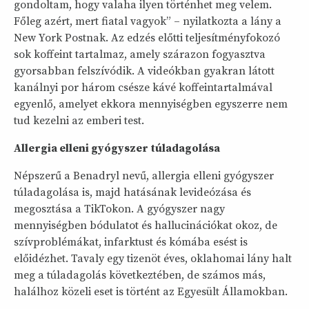
gondoltam, hogy valaha ilyen történhet meg velem.
Főleg azért, mert fiatal vagyok” – nyilatkozta a lány a
New York Postnak. Az edzés előtti teljesítményfokozó
sok koffeint tartalmaz, amely szárazon fogyasztva
gyorsabban felszívódik. A videókban gyakran látott
kanálnyi por három csésze kávé koffeintartalmával
egyenlő, amelyet ekkora mennyiségben egyszerre nem
tud kezelni az emberi test.
Allergia elleni gyógyszer túladagolása
Népszerű a Benadryl nevű, allergia elleni gyógyszer
túladagolása is, majd hatásának levideózása és
megosztása a TikTokon. A gyógyszer nagy
mennyiségben bódulatot és hallucinációkat okoz, de
szívproblémákat, infarktust és kómába esést is
előidézhet. Tavaly egy tizenöt éves, oklahomai lány halt
meg a túladagolás következtében, de számos más,
halálhoz közeli eset is történt az Egyesült Államokban.