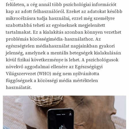
felületen, a cég annál több pszichológiai információt
kap az adott felhasználóról. Ezeket az adatokat később
mikrocélzásra tudja használni, ezzel még személyre
szabottabbá teheti az egyéneknek megjelenített
tartalmakat. Ez a kialakítás azonban könnyen vezethet
problémás közösségimédia-használathoz. Az
egészségtelen médiahasználat napjainkban gyakori
jelenség, amelynek a mentális betegségek kialakulásán
kívül fizikai következménye is lehet. A pszichológusok
növekvő aggodalmai ellenére az Egészségügyi
Világszervezet (WHO) még nem nyilvánította
függőségnek a közösségi média mértéktelen
használatát.