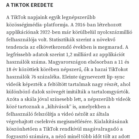
A TIKTOK EREDETE
A TikTok napjaink egyik legnépszerűbb
közösségimédia-platformja. A 2016-ban létrehozott
applikációnak 2022-ben már körülbelül nyolcszázmillió
felhasználója volt. Statisztikák szerint a növekvő
tendencia az elkövetkezendő években is megmarad. A
legfrissebb adatok szerint 1,2 milliárd az applikációt
használók száma. Magyarországon elsősorban a 11 és
18 év közöttiek körében népszerű, ők a hazai TikTokot
használók 76 százaléka. Eleinte úgynevezett lip-sync
videók képezték a feltöltött tartalmak nagy részét, ahol
különböző dalok szövegét imitálták a tartalomgyártók.
Azóta a skála jóval színesebb lett, a népszerűbb videók
közé tartoznak a „kihívások” is, amelyekben a
felhasználó felszólítja a videó nézőit az általa
végrehajtott cselekvés megismétlésére. Kialakításának
köszönhetően a TikTok rendkívül magávalragadó a
fogyasztó számára, a néző minél több időt tölt az adott