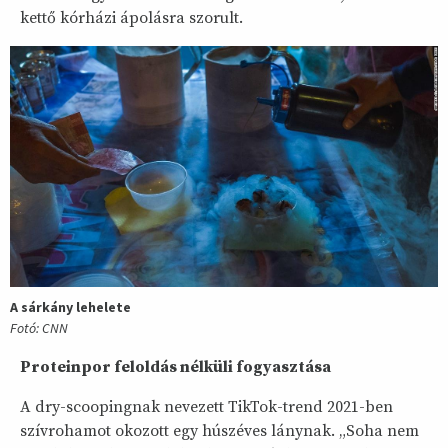
kettő kórházi ápolásra szorult.
A sárkány lehelete
Fotó: CNN
Proteinpor feloldás nélküli fogyasztása
A dry-scoopingnak nevezett TikTok-trend 2021-ben
szívrohamot okozott egy húszéves lánynak. „Soha nem