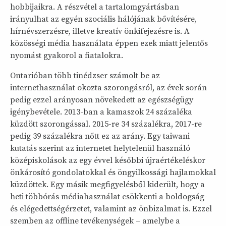
hobbijaikra. A részvétel a tartalomgyártásban
irányulhat az egyén szociális hálójának bővítésére,
hírnévszerzésre, illetve kreatív önkifejezésre is. A
közösségi média használata éppen ezek miatt jelentős
nyomást gyakorol a fiatalokra.
Ontarióban több tinédzser számolt be az
internethasználat okozta szorongásról, az évek során
pedig ezzel arányosan növekedett az egészségügy
igénybevétele. 2013-ban a kamaszok 24 százaléka
küzdött szorongással. 2015-re 34 százalékra, 2017-re
pedig 39 százalékra nőtt ez az arány. Egy taiwani
kutatás szerint az internetet helytelenül használó
középiskolások az egy évvel későbbi újraértékeléskor
önkárosító gondolatokkal és öngyilkossági hajlamokkal
küzdöttek. Egy másik megfigyelésből kiderült, hogy a
heti többórás médiahasználat csökkenti a boldogság-
és elégedettségérzetet, valamint az önbizalmat is. Ezzel
szemben az offline tevékenységek – amelybe a