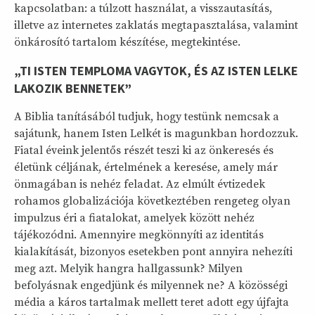
kapcsolatban: a túlzott használat, a visszautasítás,
illetve az internetes zaklatás megtapasztalása, valamint
önkárosító tartalom készítése, megtekintése.
„TI ISTEN TEMPLOMA VAGYTOK, ÉS AZ ISTEN LELKE
LAKOZIK BENNETEK”
A Biblia tanításából tudjuk, hogy testünk nemcsak a
sajátunk, hanem Isten Lelkét is magunkban hordozzuk.
Fiatal éveink jelentős részét teszi ki az önkeresés és
életünk céljának, értelmének a keresése, amely már
önmagában is nehéz feladat. Az elmúlt évtizedek
rohamos globalizációja következtében rengeteg olyan
impulzus éri a fiatalokat, amelyek között nehéz
tájékozódni. Amennyire megkönnyíti az identitás
kialakítását, bizonyos esetekben pont annyira nehezíti
meg azt. Melyik hangra hallgassunk? Milyen
befolyásnak engedjünk és milyennek ne? A közösségi
média a káros tartalmak mellett teret adott egy újfajta