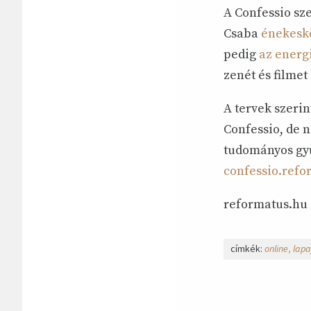
A Confessio sz
Csaba
énekeskö
pedig
az energ
zenét és filmet
A tervek szeri
Confessio, de 
tudományos gyű
confessio.refo
reformatus.hu
címkék:
online
lapa