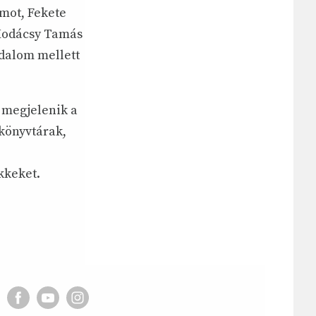
mot, Fekete
Kodácsy Tamás
odalom mellett
 megjelenik a
könyvtárak,
kkeket.