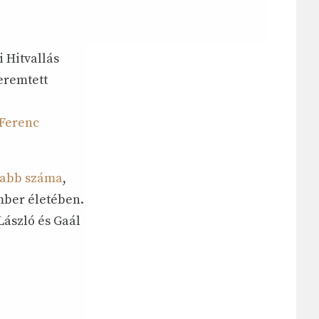
 Hitvallás
eremtett
 Ferenc
újabb száma
,
mber életében.
László és Gaál