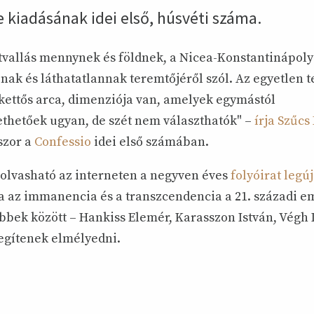
 kiadásának idei első, húsvéti száma.
itvallás mennynek és földnek, a Nicea-Konstantinápolyi
nak és láthatatlannak teremtőjéről szól. Az egyetlen t
 kettős arca, dimenziója van, amelyek egymástól
hetőek ugyan, de szét nem választhatók" –
írja Szűcs
szor a
Confessio
idei első számában.
olvasható az interneten a negyven éves
folyóirat leg
 az immanencia és a transzcendencia a 21. századi e
bbek között – Hankiss Elemér, Karasszon István, Végh 
segítenek elmélyedni.