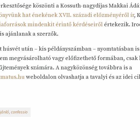
erkesztősége köszönti a Kossuth-nagydíjas Makkai Ádá
nyvünk hat énekének XVII. századi előzményéről ír
, 
iaforrások mindenkit érintő kérdéseiről
értekezik. Ir
 is ajánlanak a szerzők.
nt húsvét után – kis példányszámban – nyomtatásban is
nem megvásárolható vagy előfizethető formában, csak 
jtemények számára. A nagyközönség továbbra is a
rmatus.hu
weboldalon olvashatja a tavalyi és az idei ci
jánló
confessio