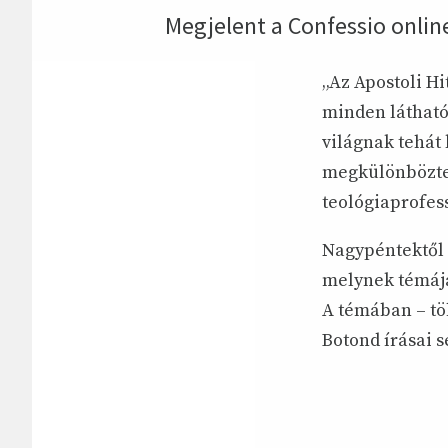
Megjelent a Confessio online
„Az Apostoli H
minden látható
világnak tehát
megkülönböztet
teológiaprofes
Nagypéntektől 
melynek témája
A témában – tö
Botond írásai 