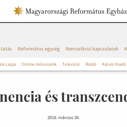
tatás
Református egység
Nemzetközi kapcsolatok
K
ok Lapja
Online műsoraink
Televízió
Rádió
Kálvin Kiadó
encia és transzcen
2016. március 26.