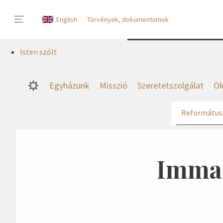
English
Törvények, dokumentumok
Isten szólt
Egyházunk
Misszió
Szeretetszolgálat
Ok
Református
Imman