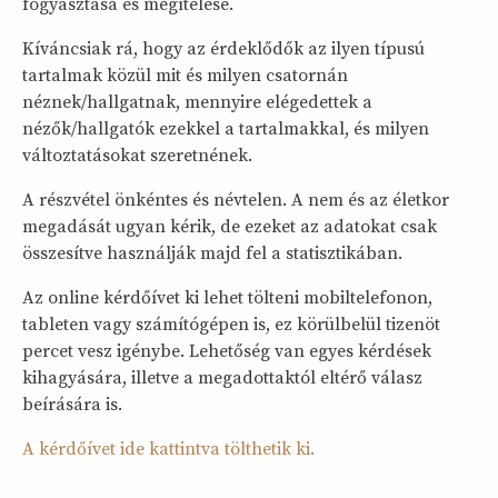
fogyasztása és megítélése.
Kíváncsiak rá, hogy az érdeklődők az ilyen típusú
tartalmak közül mit és milyen csatornán
néznek/hallgatnak, mennyire elégedettek a
nézők/hallgatók ezekkel a tartalmakkal, és milyen
változtatásokat szeretnének.
A részvétel önkéntes és névtelen. A nem és az életkor
megadását ugyan kérik, de ezeket az adatokat csak
összesítve használják majd fel a statisztikában.
Az online kérdőívet ki lehet tölteni mobiltelefonon,
tableten vagy számítógépen is, ez körülbelül tizenöt
percet vesz igénybe. Lehetőség van egyes kérdések
kihagyására, illetve a megadottaktól eltérő válasz
beírására is.
A kérdőívet ide kattintva tölthetik ki.