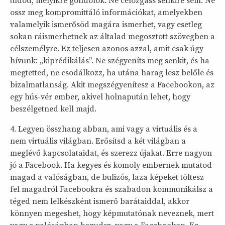
tudod, melyikre gondolok. Ne célozgass senkire sem. Ne
ossz meg kompromittáló információkat, amelyekben
valamelyik ismerősöd magára ismerhet, vagy esetleg
sokan ráismerhetnek az általad megosztott szövegben a
célszemélyre. Ez teljesen azonos azzal, amit csak úgy
hívunk: „kiprédikálás”. Ne szégyeníts meg senkit, és ha
megtetted, ne csodálkozz, ha utána harag lesz belőle és
bizalmatlanság. Akit megszégyenítesz a Facebookon, az
egy hús-vér ember, akivel holnapután lehet, hogy
beszélgetned kell majd.
4. Legyen összhang abban, ami vagy a virtuális és a
nem virtuális világban. Erősítsd a két világban a
meglévő kapcsolataidat, és szerezz újakat. Erre nagyon
jó a Facebook. Ha kegyes és komoly embernek mutatod
magad a valóságban, de bulizós, laza képeket töltesz
fel magadról Facebookra és szabadon kommunikálsz a
téged nem lelkészként ismerő barátaiddal, akkor
könnyen megeshet, hogy képmutatónak neveznek, mert