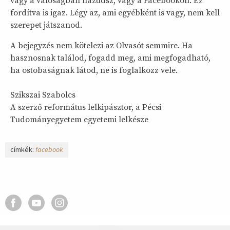
vagy a valóságban hazudsz, vagy a Facebookon. Ez
fordítva is igaz. Légy az, ami egyébként is vagy, nem kell
szerepet játszanod.
A bejegyzés nem kötelezi az Olvasót semmire. Ha
hasznosnak találod, fogadd meg, ami megfogadható,
ha ostobaságnak látod, ne is foglalkozz vele.
Szikszai Szabolcs
A szerző református lelkipásztor, a Pécsi
Tudományegyetem egyetemi lelkésze
címkék:
facebook