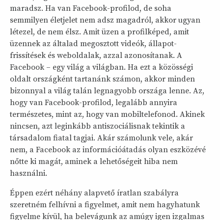
maradsz. Ha van Facebook-profilod, de soha
semmilyen életjelet nem adsz magadról, akkor ugyan
létezel, de nem élsz. Amit üzen a profilképed, amit
üzennek az általad megosztott videók, állapot-
frissítések és weboldalak, azzal azonosítanak. A
Facebook – egy világ a világban. Ha ezt a közösségi
oldalt országként tartanánk számon, akkor minden
bizonnyal a világ talán legnagyobb országa lenne. Az,
hogy van Facebook-profilod, legalább annyira
természetes, mint az, hogy van mobiltelefonod. Akinek
nincsen, azt leginkább antiszociálisnak tekintik a
társadalom fiatal tagjai. Akár számolunk vele, akár
nem, a Facebook az információátadás olyan eszközévé
nőtte ki magát, aminek a lehetőségeit hiba nem
használni.
Éppen ezért néhány alapvető íratlan szabályra
szeretném felhívni a figyelmet, amit nem hagyhatunk
figyelme kívül, ha belevágunk az amúgy igen izgalmas