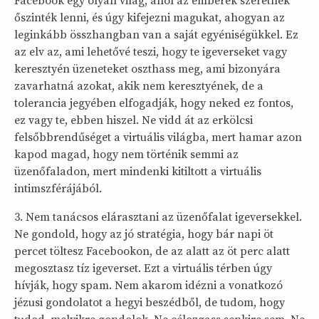
Facebook egy olyan világ, ahol az emberek szeretnek
őszinték lenni, és úgy kifejezni magukat, ahogyan az
leginkább összhangban van a saját egyéniségükkel. Ez
az elv az, ami lehetővé teszi, hogy te igeverseket vagy
keresztyén üzeneteket oszthass meg, ami bizonyára
zavarhatná azokat, akik nem keresztyének, de a
tolerancia jegyében elfogadják, hogy neked ez fontos,
ez vagy te, ebben hiszel. Ne vidd át az erkölcsi
felsőbbrendűséget a virtuális világba, mert hamar azon
kapod magad, hogy nem történik semmi az
üzenőfaladon, mert mindenki kitiltott a virtuális
intimszférájából.
3. Nem tanácsos elárasztani az üzenőfalat igeversekkel.
Ne gondold, hogy az jó stratégia, hogy bár napi öt
percet töltesz Facebookon, de az alatt az öt perc alatt
megosztasz tíz igeverset. Ezt a virtuális térben úgy
hívják, hogy spam. Nem akarom idézni a vonatkozó
jézusi gondolatot a hegyi beszédből, de tudom, hogy