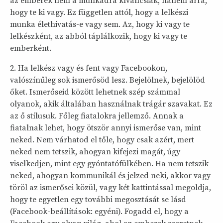
az emberek nem a munkádra kíváncsiak, hanem arra,
hogy te ki vagy. Ez független attól, hogy a lelkészi
munka élethivatás-e vagy sem. Az, hogy ki vagy te
lelkészként, az abból táplálkozik, hogy ki vagy te
emberként.
2. Ha lelkész vagy és fent vagy Facebookon,
valószínűleg sok ismerősöd lesz. Bejelölnek, bejelölöd
őket. Ismerőseid között lehetnek szép számmal
olyanok, akik általában használnak trágár szavakat. Ez
az ő stílusuk. Főleg fiatalokra jellemző. Annak a
fiatalnak lehet, hogy ötször annyi ismerőse van, mint
neked. Nem várhatod el tőle, hogy csak azért, mert
neked nem tetszik, ahogyan kifejezi magát, úgy
viselkedjen, mint egy gyóntatófülkében. Ha nem tetszik
neked, ahogyan kommunikál és jelzed neki, akkor vagy
töröl az ismerősei közül, vagy két kattintással megoldja,
hogy te egyetlen egy további megosztását se lásd
(Facebook-beállítások: egyéni). Fogadd el, hogy a