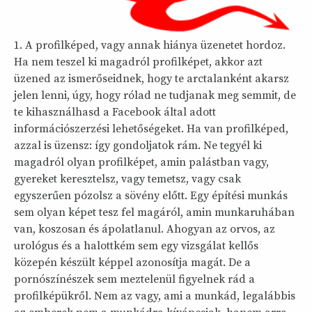
1. A profilképed, vagy annak hiánya üzenetet hordoz.
Ha nem teszel ki magadról profilképet, akkor azt
üzened az ismerőseidnek, hogy te arctalanként akarsz
jelen lenni, úgy, hogy rólad ne tudjanak meg semmit, de
te kihasználhasd a Facebook által adott
információszerzési lehetőségeket. Ha van profilképed,
azzal is üzensz: így gondoljatok rám. Ne tegyél ki
magadról olyan profilképet, amin palástban vagy,
gyereket keresztelsz, vagy temetsz, vagy csak
egyszerűen pózolsz a sövény előtt. Egy építési munkás
sem olyan képet tesz fel magáról, amin munkaruhában
van, koszosan és ápolatlanul. Ahogyan az orvos, az
urológus és a halottkém sem egy vizsgálat kellős
közepén készült képpel azonosítja magát. De a
pornószínészek sem meztelenül figyelnek rád a
profilképükről. Nem az vagy, ami a munkád, legalábbis