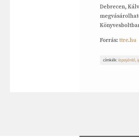
Debrecen, Kálv
megvásárolható
Könyvesboltba
Forrás:
ttre.hu
címkék:
lapajánló
i