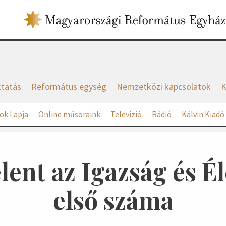
tatás
Református egység
Nemzetközi kapcsolatok
K
ok Lapja
Online műsoraink
Televízió
Rádió
Kálvin Kiadó
ent az Igazság és Él
első száma