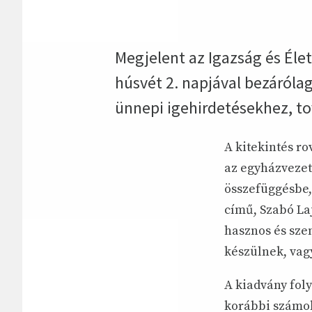
Megjelent az Igazság és Éle
húsvét 2. napjával bezáróla
ünnepi igehirdetésekhez, to
A kitekintés r
az egyházvezeté
összefüggésbe,
című, Szabó Laj
hasznos és sze
készülnek, vag
A kiadvány fol
korábbi számok