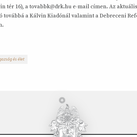
in tér 16), a tovabbk@drk.hu e-mail címen. Az aktuáli
 továbbá a Kálvin Kiadónál valamint a Debreceni Re
n.
gazság és élet