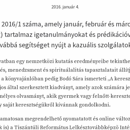
2016. január 4.
t 2016/1 száma, amely január, február és már
g) tartalmaz igetanulmányokat és prédikációv
vábbá segítséget nyújt a kazuális szolgálato
ovatban egy nemzetközi kutatás eredményeibe tekinth
s, menedzsment és spirituálalitás tapasztalatait állít
 a könyvajánlóban pedig Bodó Sára ismerteti „A keres
os által szerkesztett kiadványt, amely azok számára j
mélyes olvasmányt, akik gyermek vagy felnőtt-kereszt
y saját keresztségükről kívánnak gondolkodni.
yamatosan megrendelhető nyomatatott és online válto
 is) a Tiszántúli Református Lelkésztovábbképzõ Inté