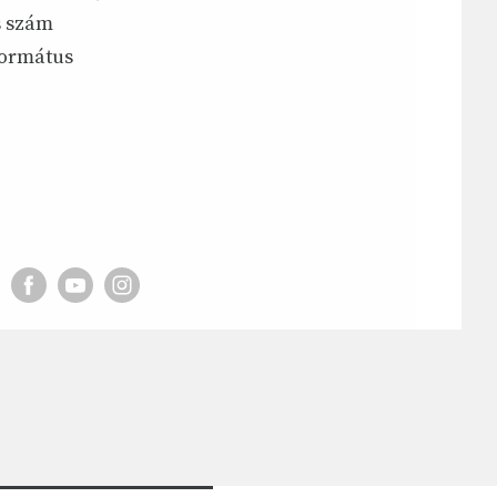
s szám
formátus