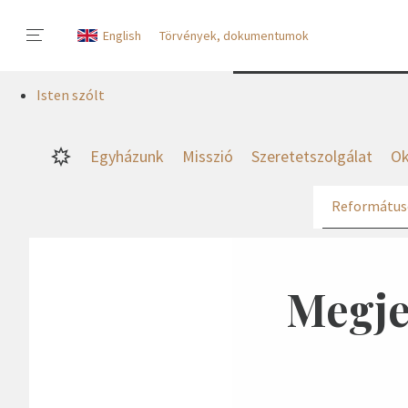
English
Törvények, dokumentumok
Isten szólt
Egyházunk
Misszió
Szeretetszolgálat
Ok
Református
Megjel