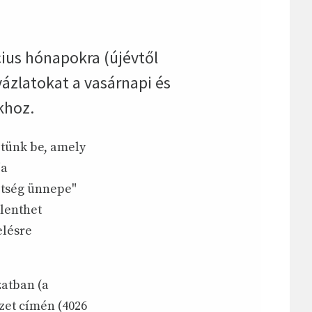
cius hónapokra (újévtől
ázlatokat a vasárnapi és
khoz.
etünk be, amely
ja
ztség ünnepe"
elenthet
elésre
zatban (a
zet címén (4026