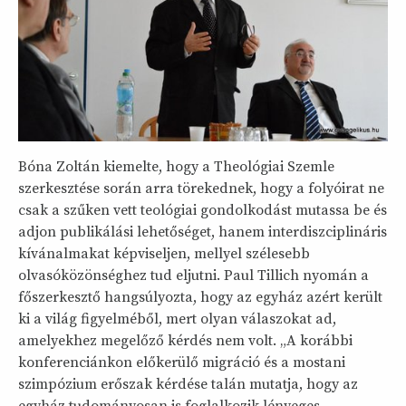
Bóna Zoltán kiemelte, hogy a Theológiai Szemle
szerkesztése során arra törekednek, hogy a folyóirat ne
csak a szűken vett teológiai gondolkodást mutassa be és
adjon publikálási lehetőséget, hanem interdiszciplináris
kívánalmakat képviseljen, mellyel szélesebb
olvasóközönséghez tud eljutni. Paul Tillich nyomán a
főszerkesztő hangsúlyozta, hogy az egyház azért került
ki a világ figyelméből, mert olyan válaszokat ad,
amelyekhez megelőző kérdés nem volt. „A korábbi
konferenciánkon előkerülő migráció és a mostani
szimpózium erőszak kérdése talán mutatja, hogy az
egyház tudományosan is foglalkozik lényeges