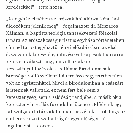
kérdésekkel" – tette hozzá.
„Az egyház életében az erőszak hol áldozatként, hol
üldözőként jelenik meg" – fogalmazott dr. Mészáros
Kálmán. A baptista teológia tanszékvezető főiskolai
tanára Az erőszakosság Krisztus egyháza történetében
címmel tartott egyháztörténeti előadásában az első
évszázadok keresztényüldözéseivel kapcsolatban arra
kereste a választ, hogy mi volt az akkori
keresztényüldözés oka. „A Római Birodalom sok
istenséget valló szellemi háttere összeegyeztethetetlen
volt az egyistenhittel. Mivel a birodalomban a császárt
is istennek vallották, ez nem fért bele sem a
kereszténység, sem a zsidóság rendjébe. A másik ok a
keresztény hitvallás forradalmi üzenete. Elődeink egy
rabszolgatartó társadalomban beszéltek arról, hogy az
emberek között szabadság és egyenlőség van" –
fogalmazott a docens.