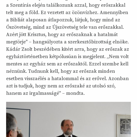
a Szentírás elején találkozunk azzal, hogy erőszakkal
telt meg a föld. Ez vezetett az özönvízhez. Amennyiben
a Bibliát alaposan átlapozzuk, látjuk, hogy mind az
Ószövetség, mind az Újszövetség tele van erőszakkal.
Azért jött Krisztus, hogy az erőszaknak a hatalmát
megtörje" – hangsúlyozta a szerkesztőbizottság elnöke.
Kádár Zsolt beszédében kitért arra, hogy az erőszak az
egyháztörténetben kétpólusúan is megjelent. „Nem volt
mentes az egyház sem az erőszaktól. Ezzel szembe kell
néznünk. Tudnunk kell, hogy az erőszak minden
esetben visszaélés a hatalommal és az erővel. Azonban
azt is tudjuk, hogy nem az erőszaké az utolsó szó,
hanem az irgalmasságé" – mondta.