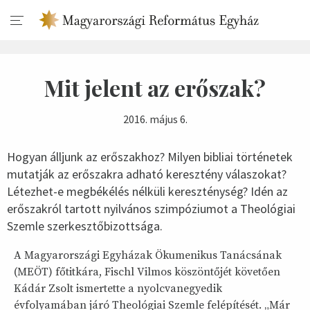
Mit jelent az erőszak?
2016. május 6.
Hogyan álljunk az erőszakhoz? Milyen bibliai történetek
mutatják az erőszakra adható keresztény válaszokat?
Létezhet-e megbékélés nélküli kereszténység? Idén az
erőszakról tartott nyilvános szimpóziumot a Theológiai
Szemle szerkesztőbizottsága.
A Magyarországi Egyházak Ökumenikus Tanácsának
(MEÖT) főtitkára, Fischl Vilmos köszöntőjét követően
Kádár Zsolt ismertette a nyolcvanegyedik
évfolyamában járó Theológiai Szemle felépítését. „Már