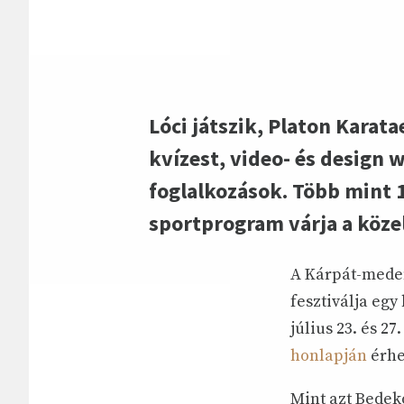
Lóci játszik, Platon Karata
kvízest, video- és design
foglalkozások. Több mint 10
sportprogram várja a közel
A Kárpát-meden
fesztiválja egy
július 23. és 2
honlapján
érhet
Mint azt Bedek