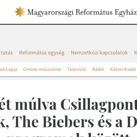
tatás
Református egység
Nemzetközi kapcsolatok
K
ok Lapja
Online műsoraink
Televízió
Rádió
Kálvin Kiadó
ét múlva Csillagpont
k, The Biebers és a 