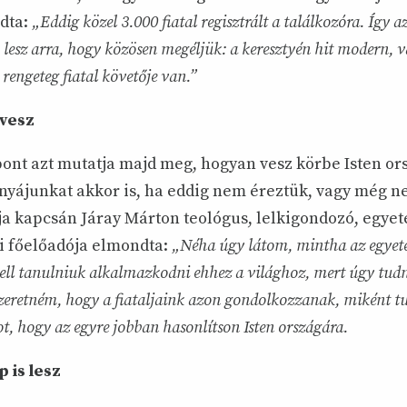
dta:
„Eddig közel 3.000 fiatal regisztrált a találkozóra. Így a
 lesz arra, hogy közösen megéljük: a keresztyén hit modern, v
 rengeteg fiatal követője van.”
vesz
pont azt mutatja majd meg, hogyan vesz körbe Isten or
nyájunkat akkor is, ha eddig nem éreztük, vagy még n
ja kapcsán Járay Márton teológus, lelkigondozó, egyet
ei főelőadója elmondta:
„Néha úgy látom, mintha az egyete
ll tanulniuk alkalmazkodni ehhez a világhoz, mert úgy tudn
szeretném, hogy a fiataljaink azon gondolkozzanak, miként t
ot, hogy az egyre jobban hasonlítson Isten országára.
 is lesz