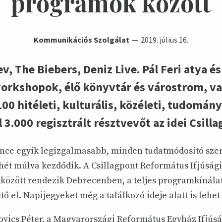
programok között
Kommunikációs Szolgálat
2019. július 16.
ev, The Biebers, Deniz Live. Pál Feri atya 
 workshopok, élő könyvtár és várostrom, 
0 hitéleti, kulturális, közéleti, tudományo
 3.000 regisztrált résztvevőt az idei Csill
ce egyik legizgalmasabb, minden tudatmódosító szer
 hét múlva kezdődik. A Csillagpont Református Ifjúság
7. között rendezik Debrecenben, a teljes programkínálat
ő el. Napijegyeket még a találkozó ideje alatt is lehet
ovics Péter, a Magyarországi Református Egyház Ifjúsá