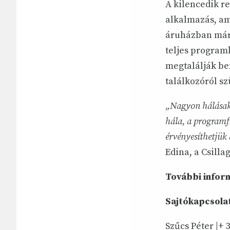
A kilencedik r
alkalmazás, am
áruházban már 
teljes programk
megtalálják ben
találkozóról szü
„Nagyon hálásak
hála, a programfü
érvényesíthetjük
Edina, a Csilla
További infor
Sajtókapcsolat
Szűcs Péter |+ 