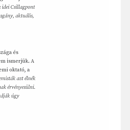
z idei Csillagpont
agány, aktuális,
szága és
em ismerjük. A
emi oktató, a
misták azt élnék
ak érvényesülni.
udják úgy