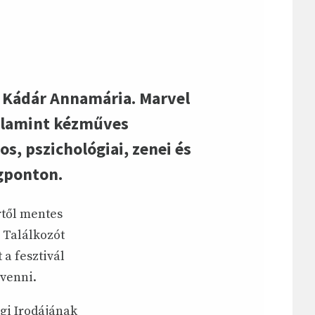
és Kádár Annamária. Marvel
valamint kézműves
s, pszichológiai, zenei és
agponton.
től mentes
i Találkozót
 a fesztivál
 venni.
gi Irodájának