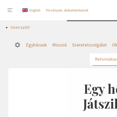
English
Törvények, dokumentumok
Isten szólt
Egyházunk
Misszió
Szeretetszolgálat
Ok
Református
Egy h
Játszi