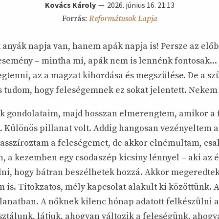
Kovács Károly
2026. június 16. 21:13
Forrás:
Reformátusok Lapja
anyák napja van, hanem apák napja is! Persze az elő
esemény – mintha mi, apák nem is lennénk fontosak...
tenni, az a magzat kihordása és megszülése. De a szü
s tudom, hogy feleségemnek ez sokat jelentett. Nekem 
ak gondolataim, majd hosszan elmerengtem, amikor a 
 Különös pillanat volt. Addig hangosan vezényeltem a 
masszíroztam a feleségemet, de akkor elnémultam, csa
n, a kezemben egy csodaszép kicsiny lénnyel – aki az é
ólni, hogy bátran beszélhetek hozzá. Akkor megeredtek
 is. Titokzatos, mély kapcsolat alakult ki közöttünk. 
llanatban. A nőknek kilenc hónap adatott felkészülni 
sztálunk, látjuk, ahogyan változik a feleségünk, ahogy