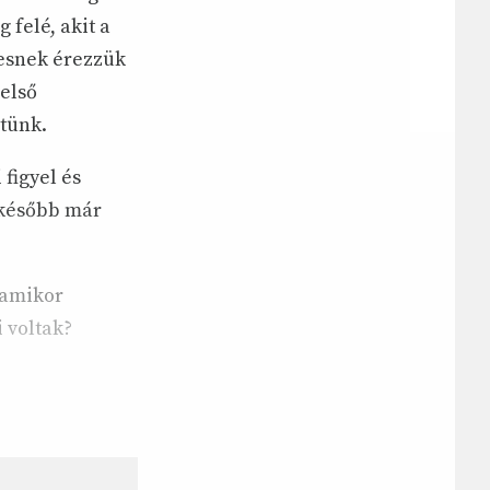
 felé, akit a
egesnek érezzük
első
tünk.
 figyel és
 később már
 amikor
 voltak?