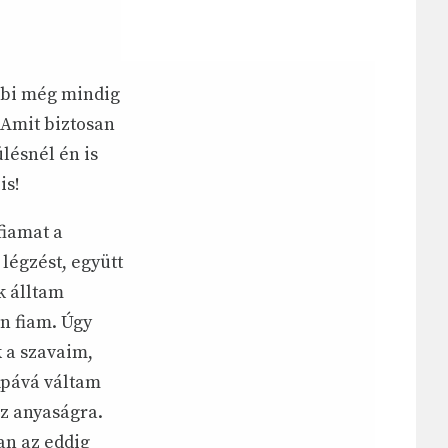
bbi még mindig
 Amit biztosan
lésnél én is
is!
fiamat a
légzést, együtt
k álltam
n fiam. Úgy
 a szavaim,
Apává váltam
az anyaságra.
an az eddig