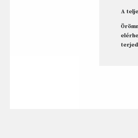
A telje
Örömme
elérhe
terje