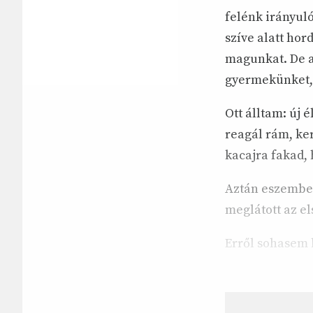
felénk irányuló
szíve alatt hor
magunkat. De a
gyermekünket, 
Ott álltam: új 
reagál rám, ke
kacajra fakad,
Aztán eszembe 
meglátott az el
Erről sohasem 