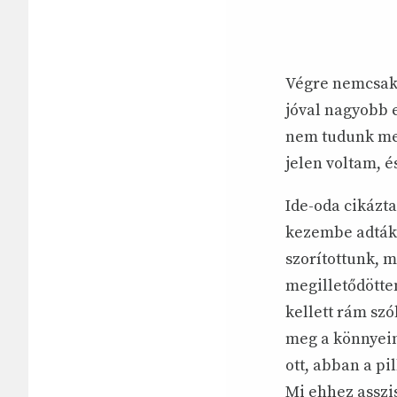
Végre nemcsak 
jóval nagyobb 
nem tudunk meg
jelen voltam, é
Ide-oda cikázt
kezembe adták.
szorítottunk, 
megilletődötte
kellett rám sz
meg a könnyeim
ott, abban a pi
Mi ehhez asszi