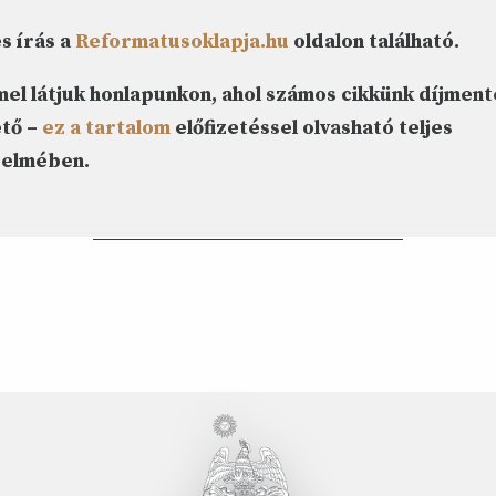
s írás a
Reformatusoklapja.hu
oldalon található.
l látjuk honlapunkon, ahol számos cikkünk díjment
tő –
ez a tartalom
előfizetéssel olvasható teljes
delmében.