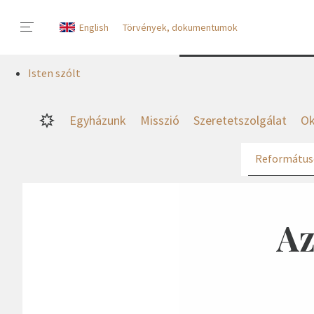
English
Törvények, dokumentumok
Isten szólt
Egyházunk
Misszió
Szeretetszolgálat
Ok
Református
Az