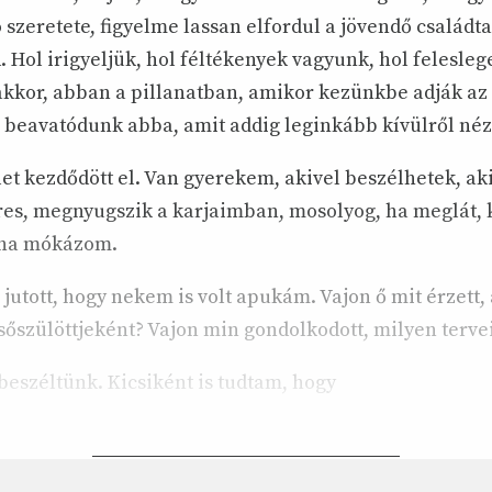
 szeretete, figyelme lassan elfordul a jövendő családtag
d. Hol irigyeljük, hol féltékenyek vagyunk, hol felesl
kkor, abban a pillanatban, amikor kezünkbe adják az 
beavatódunk abba, amit addig leginkább kívülről néz
élet kezdődött el. Van gyerekem, akivel beszélhetek, aki
res, megnyugszik a karjaimban, mosolyog, ha meglát,
 ha mókázom.
jutott, hogy nekem is volt apukám. Vajon ő mit érzett,
sőszülöttjeként? Vajon min gondolkodott, milyen tervei
beszéltünk. Kicsiként is tudtam, hogy