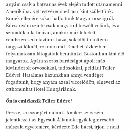
anyám csak a hatvanas évek elején tudott utánamenni
Amerikába. Két testvéremmel már kint születtünk.
Ennek ellenére sokat hallottunk Magyarországról.
Édesanyám szinte csak magyarul beszélt velünk, és a
szünidők alkalmával, amikor már lehetett,
rendszeresen utaztunk haza, sok időt töltöttem a
nagyszülőknél, rokonoknál. Emellett évközben
folyamatosan látogattak bennünket Bostonban kint élő
magyarok. Apám szoros barátságot ápolt más
kivándorolt orvosokkal, tudósokkal, például Teller
Edével. Hatalmas házunkban annyi vendéget
fogadtunk, hogy anyám azzal viccelődött, elnevezi az
otthonunkat Hotel Hungáriának.
Ön is emlékszik Teller Edére?
Persze, sokszor járt nálunk. Amikor az öcsém
jelentkezett az Egyesült Államok egyik leghíresebb
műszaki egyetemére, kérdezte Ede bácsi, írjon-e neki