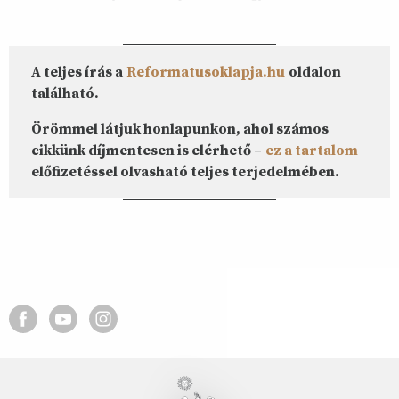
A teljes írás a
Reformatusoklapja.hu
oldalon
található.
Örömmel látjuk honlapunkon, ahol számos
cikkünk díjmentesen is elérhető –
ez a tartalom
előfizetéssel olvasható teljes terjedelmében.