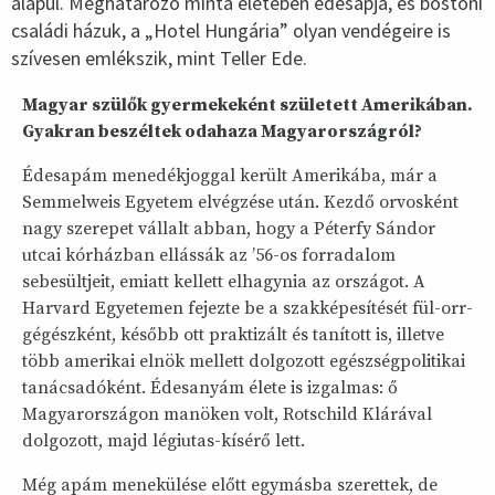
alapul. Meghatározó minta életében édesapja, és bostoni
családi házuk, a „Hotel Hungária” olyan vendégeire is
szívesen emlékszik, mint Teller Ede.
Magyar szülők gyermekeként született Amerikában.
Gyakran beszéltek odahaza Magyarországról?
Édesapám menedékjoggal került Amerikába, már a
Semmelweis Egyetem elvégzése után. Kezdő orvosként
nagy szerepet vállalt abban, hogy a Péterfy Sándor
utcai kórházban ellássák az ’56-os forradalom
sebesültjeit, emiatt kellett elhagynia az országot. A
Harvard Egyetemen fejezte be a szakképesítését fül-orr-
gégészként, később ott praktizált és tanított is, illetve
több amerikai elnök mellett dolgozott egészségpolitikai
tanácsadóként. Édesanyám élete is izgalmas: ő
Magyarországon manöken volt, Rotschild Klárával
dolgozott, majd légiutas-kísérő lett.
Még apám menekülése előtt egymásba szerettek, de