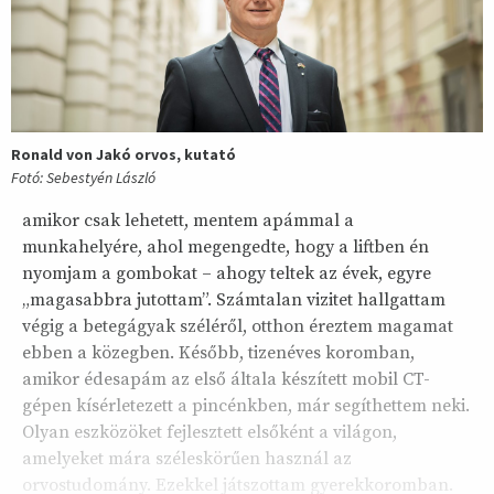
Ronald von Jakó orvos, kutató
Fotó: Sebestyén László
amikor csak lehetett, mentem apámmal a
munkahelyére, ahol megengedte, hogy a liftben én
nyomjam a gombokat – ahogy teltek az évek, egyre
„magasabbra jutottam”. Számtalan vizitet hallgattam
végig a betegágyak széléről, otthon éreztem magamat
ebben a közegben. Később, tizenéves koromban,
amikor édesapám az első általa készített mobil CT-
gépen kísérletezett a pincénkben, már segíthettem neki.
Olyan eszközöket fejlesztett elsőként a világon,
amelyeket mára széleskörűen használ az
orvostudomány. Ezekkel játszottam gyerekkoromban.