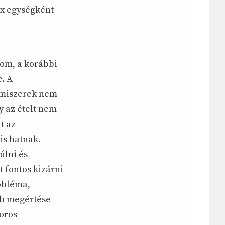
ex egységként
átom, a korábbi
e. A
lmiszerek nem
y az ételt nem
t az
is hatnak.
úlni és
 fontos kizárni
robléma,
bb megértése
oros