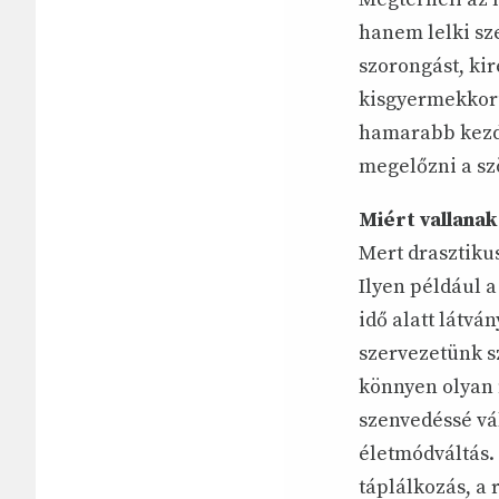
hanem lelki sz
szorongást, kir
kisgyermekkorú
hamarabb kezdü
megelőzni a s
Miért vallanak
Mert drasztiku
Ilyen például 
idő alatt látv
szervezetünk s
könnyen olyan 
szenvedéssé vá
életmódváltás.
táplálkozás, a 