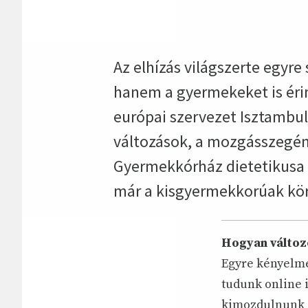
Az elhízás világszerte egyr
hanem a gyermekeket is éri
európai szervezet Isztambul
változások, a mozgásszegén
Gyermekkórház dietetikusa P
már a kisgyermekkorúak kör
Hogyan változ
Egyre kényelme
tudunk online i
kimozdulnunk ot