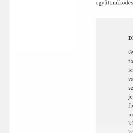
együttműködése
D
G
f
l
v
s
j
f
m
k
k