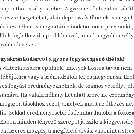
empontból is súlyos teher. A gyermek önbizalma sérül
ekesztettséget él át, akár depresszív tünetek is megj
ak esetében is meghatározónak tartom a prevenciót,
nk foglalkozni a problémával, annál nagyobb esélly
zövődményeket.
 gyakran kudarcot a gyors fogyást ígérő diéták?
s változtatásokra épülnek, amelyek hosszú távon nem 
a léböjtkúra vagy a szénhidrátok teljes megvonása. Eze
ányos fogyást eredményezhetnek, de számos veszélyt je
zámára. Ha valaki néhány hét alatt szeretne eredményt
megszorításokhoz vezet, amelyek miatt az étkezés ne
lik. Sokkal eredményesebb és fenntarthatóbb a fokoza
 Ebben minden tényező szerepet játszik: a kiegyensúly
rendszeres mozgás, a megfelelő alvás, valamint a stres