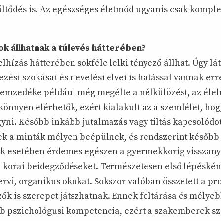
töltődés is. Az egészséges életmód ugyanis csak kompl
kok állhatnak a túlevés hátterében?
 elhízás hátterében sokféle lelki tényező állhat. Úgy l
zési szokásai és nevelési elvei is hatással vannak err
emzedéke például még megélte a nélkülözést, az éle
könnyen elérhetők, ezért kialakult az a szemlélet, hog
ni. Később inkább jutalmazás vagy tiltás kapcsolódot
ek a minták mélyen beépülnek, és rendszerint később 
tek esetében érdemes egészen a gyermekkorig visszany
a korai beidegződéseket. Természetesen első lépésként
ervi, organikus okokat. Sokszor valóban összetett a p
zők is szerepet játszhatnak. Ennek feltárása és mélye
b pszichológusi kompetencia, ezért a szakemberek sz