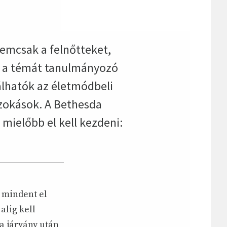
nemcsak a felnőtteket,
t a témát tanulmányozó
álhatók az életmódbeli
zokások. A Bethesda
mielőbb el kell kezdeni:
 mindent el
alig kell
a járvány után