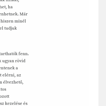
het, ha
elenhetnek. Már
 hiszen minél
el tudjuk
tarthatók fenn.
k ugyan rövid
lentenek a
 elérni, az
m élvezhető,
tos
ozott
sz kezelése és