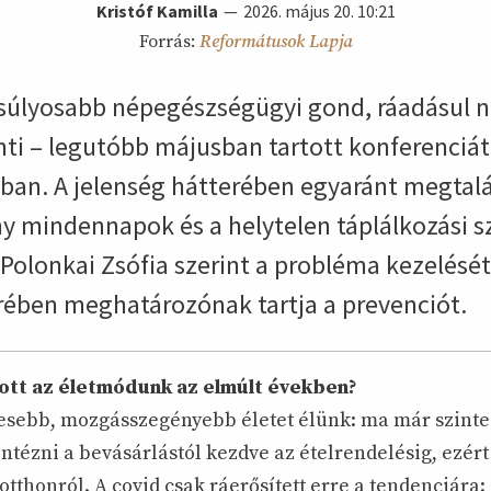
Kristóf Kamilla
2026. május 20. 10:21
Forrás:
Reformátusok Lapja
e súlyosabb népegészségügyi gond, ráadásul 
nti – legutóbb májusban tartott konferenciá
ban. A jelenség hátterében egyaránt megtal
y mindennapok és a helytelen táplálkozási s
olonkai Zsófia szerint a probléma kezelését 
ében meghatározónak tartja a prevenciót.
ott az életmódunk az elmúlt években?
sebb, mozgásszegényebb életet élünk: ma már szinte
ntézni a bevásárlástól kezdve az ételrendelésig, ezért 
thonról. A covid csak ráerősített erre a tendenciára: 