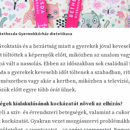
a Bethesda Gyermekkórház dietetikusa
távoktatás és a bezártság miatt a gyerekek jóval keves
t töltöttek a képernyők előtt, miközben az unalom vagy
á vált a nassolás. Ebben az időszakban sok családnál 
 Ma a gyerekek kevesebb időt töltenek a szabadban, r
mészetben vagy akár a kertben, miközben a televízió
zök előtt egyre több órát ülnek.
gek kialakulásának kockázatát növeli az elhízás?
eli a szív- és érrendszeri betegségek, valamint a cuko
 kockázatát. Gyakran vezet mozgásszervi problémákho
zületeket, a csontozatot – az egész szervezetet. Nemcsa