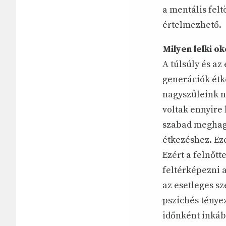
a mentális fel
értelmezhető.
Milyen lelki o
A túlsúly és az
generációk étke
nagyszüleink n
voltak ennyire 
szabad meghagy
étkezéshez. Ez
Ezért a felnőt
feltérképezni 
az esetleges sz
pszichés ténye
időnként inkáb