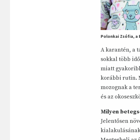
Polonkai Zsófia, 
A karantén, a 
sokkal több idő
miatt gyakoribb
korábbi rutin.
mozognak a ter
és az okoseszkö
Milyen betegsé
Jelentősen növ
kialakulásának
Megterheli az í