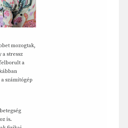
ebbet mozogtak,
 a stressz
felborult a
itkábban
, a számítógép
rbetegség
z is.
k fizikai,