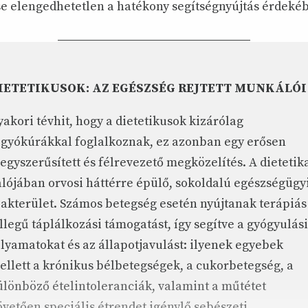
 elengedhetetlen a hatékony segítségnyújtás érdeké
IETETIKUSOK: AZ EGÉSZSÉG REJTETT MUNKÁLÓI
yakori tévhit, hogy a dietetikusok kizárólag
ogyókúrákkal foglalkoznak, ez azonban egy erősen
eegyszerűsített és félrevezető megközelítés. A dietetik
alójában orvosi háttérre épülő, sokoldalú egészségügy
zakterület. Számos betegség esetén nyújtanak terápiás
ellegű táplálkozási támogatást, így segítve a gyógyulási
olyamatokat és az állapotjavulást: ilyenek egyebek
ellett a krónikus bélbetegségek, a cukorbetegség, a
ülönböző ételintoleranciák, valamint a műtétet
övetően speciális étrendet igénylő sebészeti